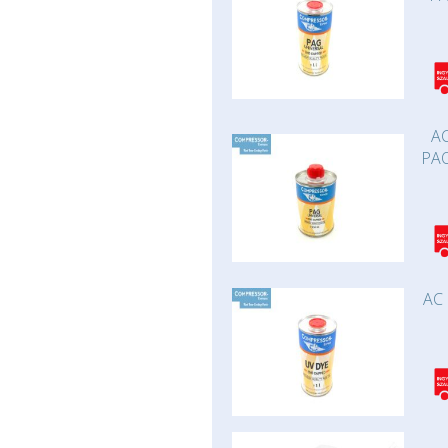
AC
PAO
AC 