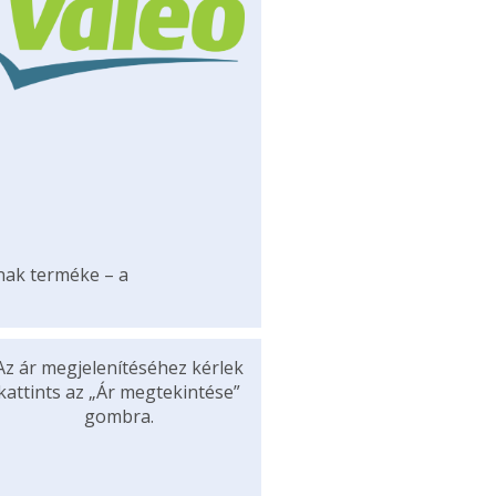
ának terméke – a
Az ár megjelenítéséhez kérlek
kattints az „Ár megtekintése”
gombra.