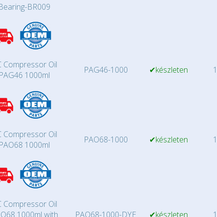
Bearing-BR009
 Compressor Oil
PAG46-1000
✔készleten
1
PAG46 1000ml
 Compressor Oil
PAO68-1000
✔készleten
1
PAO68 1000ml
 Compressor Oil
O68 1000ml with
PAO68-1000-DYE
✔készleten
1