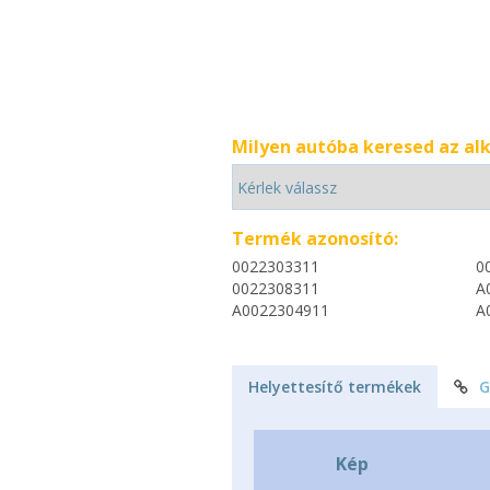
Milyen autóba keresed az al
Termék azonosító:
0022303311
0
0022308311
A
A0022304911
A
Helyettesítő termékek
G
Kép