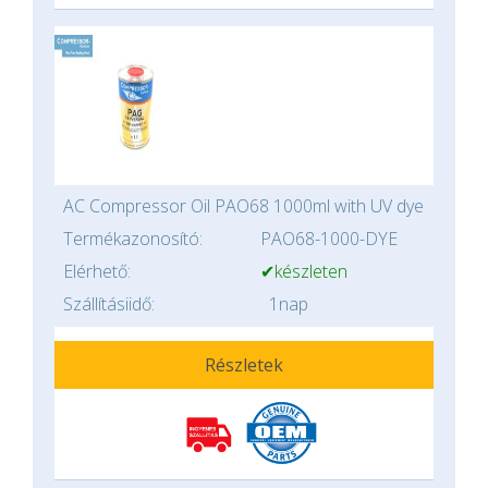
AC Compressor Oil PAO68 1000ml with UV dye
Termékazonosító:
PAO68-1000-DYE
Elérhető:
✔készleten
Szállításiidő:
1nap
Részletek