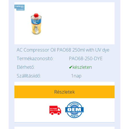
AC Compressor Oil PAO68 250ml with UV dye
Termékazonosító:
PAO68-250-DYE
Elérhető:
✔készleten
Szállításiidő:
1nap
Részletek