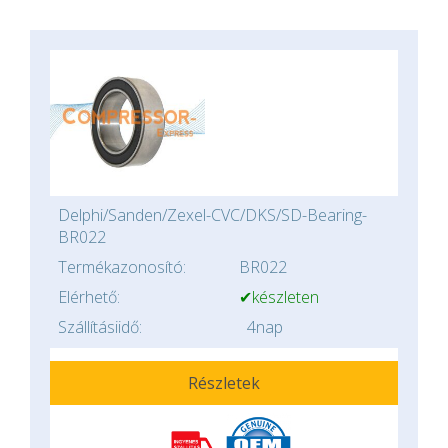
Delphi/Sanden/Zexel-CVC/DKS/SD-Bearing-
BR022
Termékazonosító:
BR022
Elérhető:
✔készleten
Szállításiidő:
4nap
Részletek