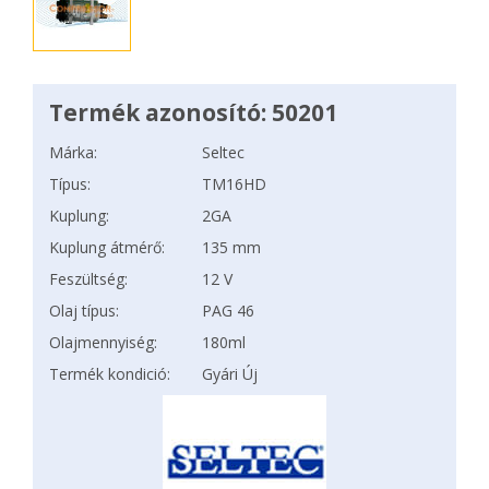
Termék azonosító: 50201
Márka:
Seltec
Típus:
TM16HD
Kuplung:
2GA
Kuplung átmérő:
135 mm
Feszültség:
12 V
Olaj típus:
PAG 46
Olajmennyiség:
180ml
Termék kondició:
Gyári Új