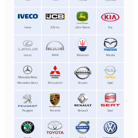
Iveco
JCB Inc.
John Deere
Kia
Lexus
MAN
Maserati
Mazda
Mercedes-Benz
Mitsubishi
Nissan
Opel
Peugeot
Porsche
Renault
Seat