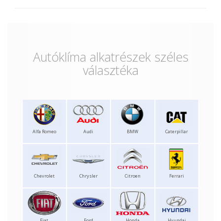
Autóklíma alkatrészek széles
választéka
Alfa Romeo
Audi
BMW
Caterpillar
Chevrolet
Chrysler
Citroen
Ferrari
Fiat
Ford
Honda
Hyundai