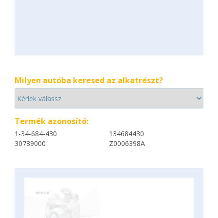
Milyen autóba keresed az alkatrészt?
Termék azonosító:
1-34-684-430
134684430
30789000
Z0006398A