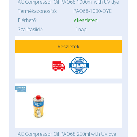
AC Compressor Oil PAO68 1000ml with UV dye
Termékazonosító:
PAO68-1000-DYE
Elérhető:
✔készleten
Szállításiidő:
1nap
Részletek
AC Compressor Oil PAO68 250ml with UV dye