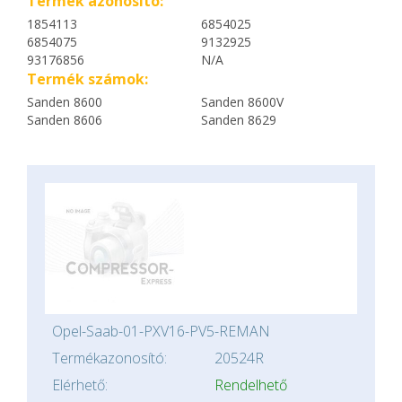
Termék azonosító:
1854113
6854025
6854075
9132925
93176856
N/A
Termék számok:
Sanden 8600
Sanden 8600V
Sanden 8606
Sanden 8629
Opel-Saab-01-PXV16-PV5-REMAN
Termékazonosító:
20524R
Elérhető:
Rendelhető