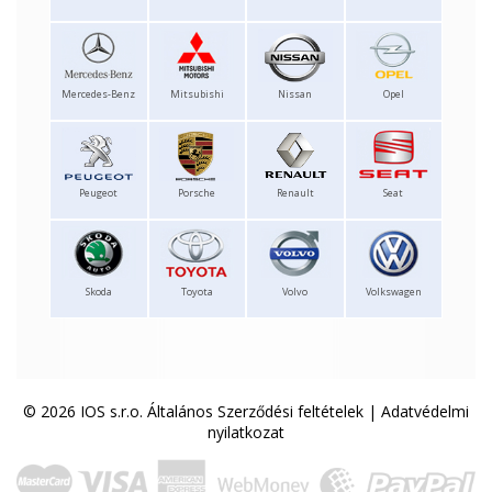
Mercedes-Benz
Mitsubishi
Nissan
Opel
Peugeot
Porsche
Renault
Seat
Skoda
Toyota
Volvo
Volkswagen
© 2026 IOS s.r.o.
Általános Szerződési feltételek
|
Adatvédelmi
nyilatkozat