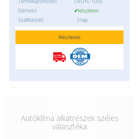
Termékazonosító:
UVDYE-1000
Elérhető:
✔készleten
Szállításiidő:
1nap
Részletek
Autóklíma alkatrészek széles
választéka