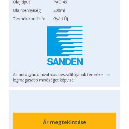
Olaj típus:
PAG 46
Olajmennyiség:
200ml
Termék kondició:
Gyári Új
Az autógyártó hivatalos beszállítójának terméke – a
legmagasabb minőséget képviseli.
Ár megtekintése