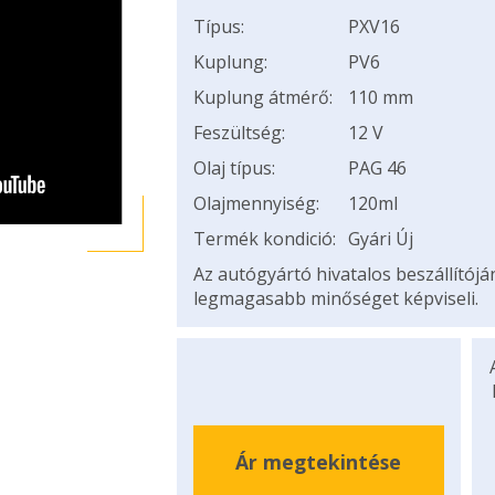
Típus:
PXV16
Kuplung:
PV6
Kuplung átmérő:
110 mm
Feszültség:
12 V
Olaj típus:
PAG 46
Olajmennyiség:
120ml
Termék kondició:
Gyári Új
Az autógyártó hivatalos beszállítój
legmagasabb minőséget képviseli.
Ár megtekintése