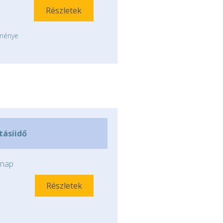
Részletek
tménye
ításiidő
nap
Részletek