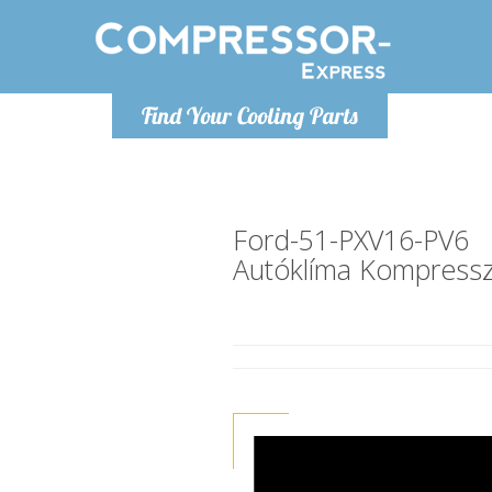
H
Find Your Cooling Parts
info@com
Ford-51-PXV16-PV6
Autóklíma Kompress