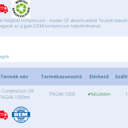
ári felújított kompresszor - eredeti OE alkatrészekből. Tesztelt teljesí
gyezik az új gyári (OEM) kompresszor teljesítményével.
agok
Termék név
Termékazonosító
Elérhető
Száll
 Compressor Oil
PAG46-1000
✔készleten
1
PAG46 1000ml