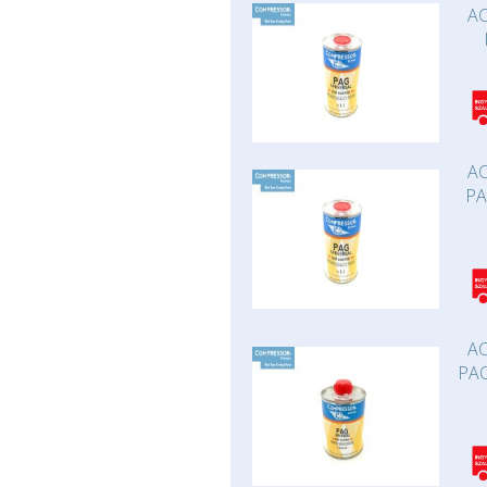
AC
AC
PA
AC
PAO