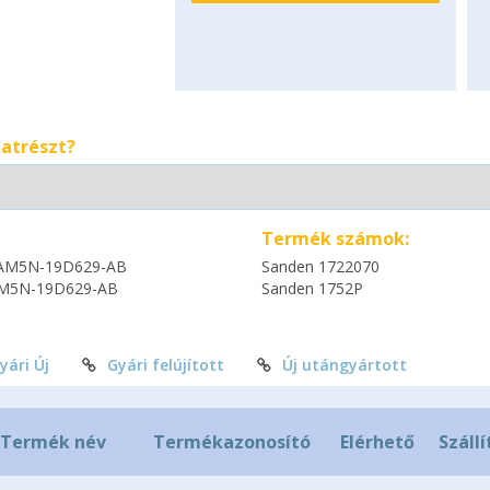
katrészt?
Termék számok:
AM5N-19D629-AB
Sanden 1722070
M5N-19D629-AB
Sanden 1752P
yári Új
Gyári felújított
Új utángyártott
Termék név
Termékazonosító
Elérhető
Szállí