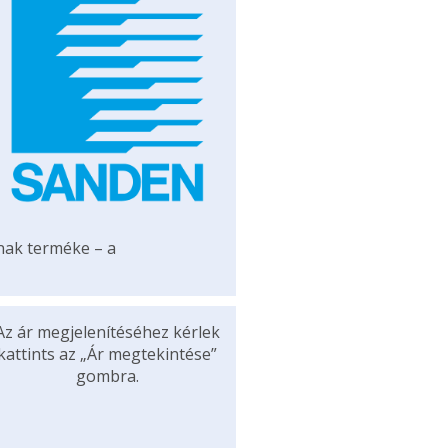
ának terméke – a
Az ár megjelenítéséhez kérlek
kattints az „Ár megtekintése”
gombra.