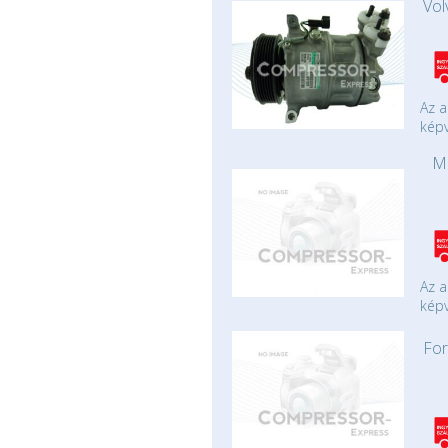
Vol
Az a
képv
M
Az a
képv
For