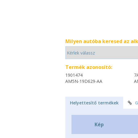
Milyen autóba keresed az al
Termék azonosító:
1901474
7
AM5N-19D629-AA
A
Helyettesítő termékek
G
Kép