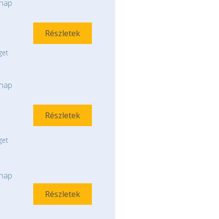
nap
Részletek
get
nap
Részletek
get
nap
Részletek