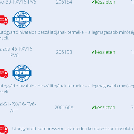
vo-30-PXV16-PV6
206154
✔készleten
1
utógyártó hivatalos beszállítójának terméke – a legmagasabb minősé
iseli.
azda-46-PXV16-
206158
✔készleten
1
PV6
utógyártó hivatalos beszállítójának terméke – a legmagasabb minősé
iseli.
d-51-PXV16-PV6-
206160A
✔készleten
3
AFT
Utángyártott kompresszor - az eredeti kompresszor másolata.