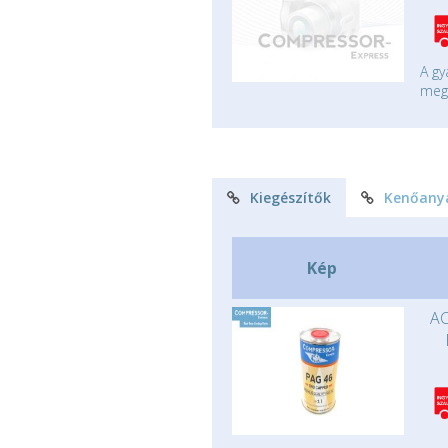
A gy
mege
Kiegészítők
Kenőany
Kép
AC