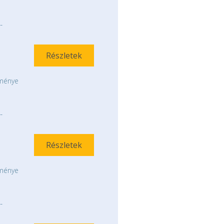
-
Részletek
tménye
-
Részletek
tménye
-