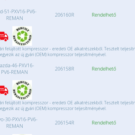
d-51-PXV16-PV6-
206160R
Rendelhető
REMAN
ári felújított kompresszor - eredeti OE alkatrészekből. Tesztelt teljesí
gyezik az új gyári (OEM) kompresszor teljesítményével.
azda-46-PXV16-
206158R
Rendelhető
PV6-REMAN
ári felújított kompresszor - eredeti OE alkatrészekből. Tesztelt teljesí
gyezik az új gyári (OEM) kompresszor teljesítményével.
vo-30-PXV16-PV6-
206154R
Rendelhető
REMAN