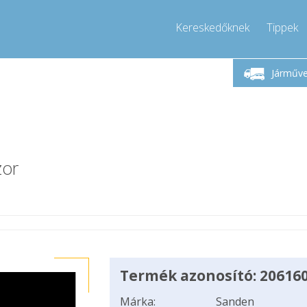
Kereskedőknek
Tippek
étfő-Péntek 9-17
Hívjon!
Hé
+36303967994
Járműv
+36303967994
pressor-express.hu
info@comp
zor
Termék azonosító: 20616
Márka:
Sanden