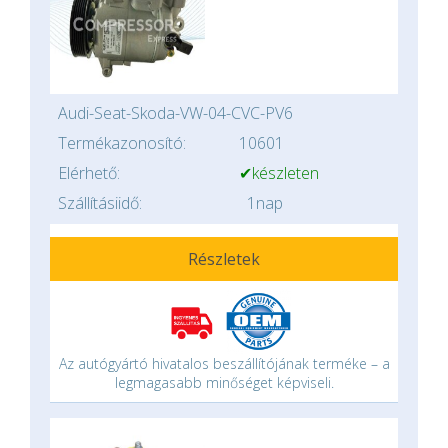
Audi-Seat-Skoda-VW-04-CVC-PV6
Termékazonosító:
10601
Elérhető:
✔készleten
Szállításiidő:
1nap
Részletek
Az autógyártó hivatalos beszállítójának terméke – a
legmagasabb minőséget képviseli.