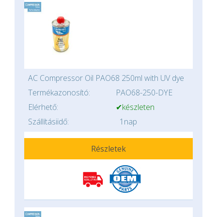
AC Compressor Oil PAO68 250ml with UV dye
Termékazonosító:
PAO68-250-DYE
Elérhető:
✔készleten
Szállításiidő:
1nap
Részletek