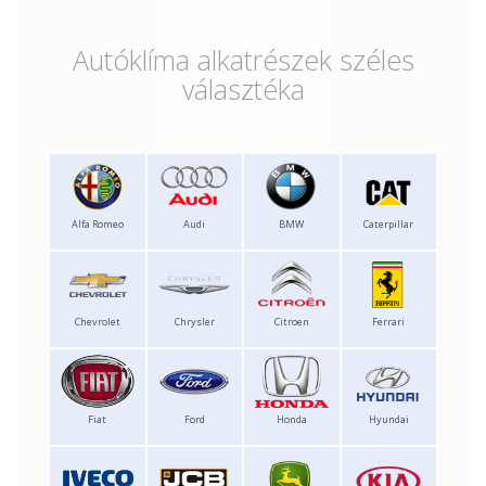
Autóklíma alkatrészek széles
választéka
Alfa Romeo
Audi
BMW
Caterpillar
Chevrolet
Chrysler
Citroen
Ferrari
Fiat
Ford
Honda
Hyundai