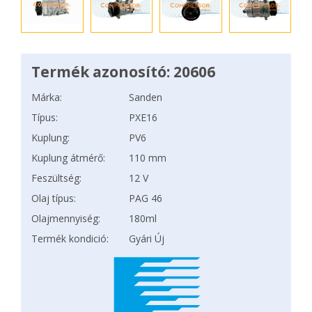
Termék azonosító: 20606
Márka:
Sanden
Típus:
PXE16
Kuplung:
PV6
Kuplung átmérő:
110 mm
Feszültség:
12 V
Olaj típus:
PAG 46
Olajmennyiség:
180ml
Termék kondició:
Gyári Új