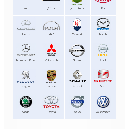
Iveco
JCB Inc.
John Deere
Kia
Lexus
MAN
Maserati
Mazda
Mercedes-Benz
Mitsubishi
Nissan
Opel
Peugeot
Porsche
Renault
Seat
Skoda
Toyota
Volvo
Volkswagen