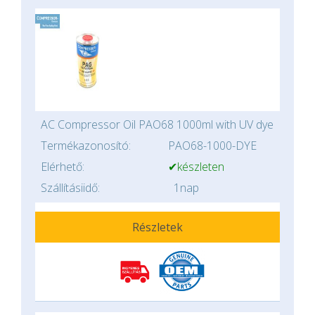
AC Compressor Oil PAO68 1000ml with UV dye
Termékazonosító:
PAO68-1000-DYE
Elérhető:
✔készleten
Szállításiidő:
1nap
Részletek