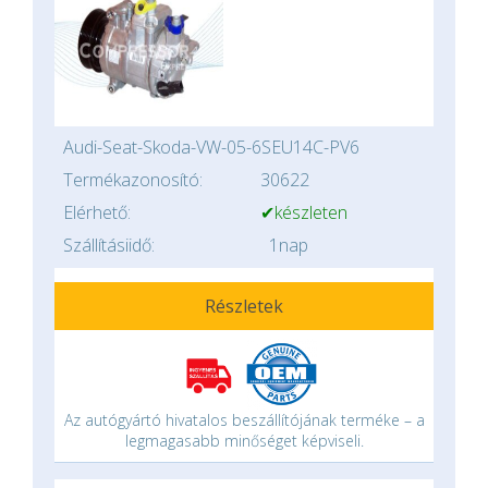
Audi-Seat-Skoda-VW-05-6SEU14C-PV6
Termékazonosító:
30622
Elérhető:
✔készleten
Szállításiidő:
1nap
Részletek
Az autógyártó hivatalos beszállítójának terméke – a
legmagasabb minőséget képviseli.