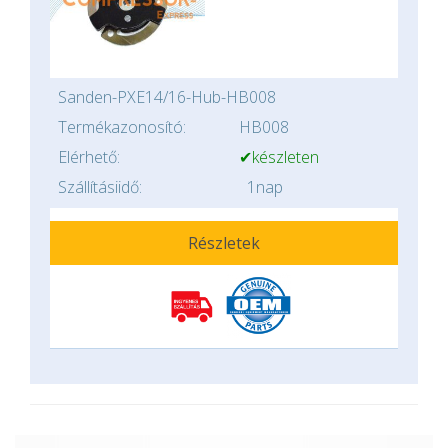
Sanden-PXE14/16-Hub-HB008
Termékazonosító:
HB008
Elérhető:
✔készleten
Szállításiidő:
1nap
Részletek