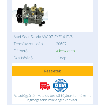
Audi-Seat-Skoda-VW-07-PXE14-PV6
Termékazonosító:
20607
Elérhető:
✔készleten
Szállításiidő:
1nap
Részletek
Az autógyártó hivatalos beszállítójának terméke – a
legmagasabb minőséget képviseli.