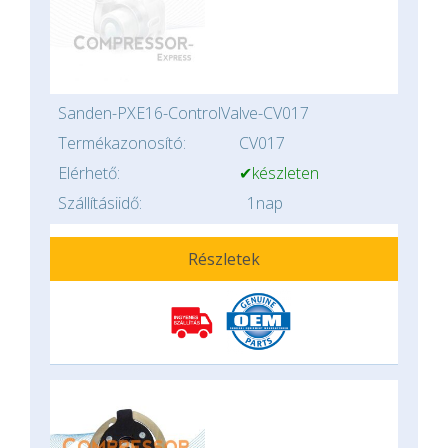
Sanden-PXE16-ControlValve-CV017
Termékazonosító:
CV017
Elérhető:
✔készleten
Szállításiidő:
1nap
Részletek