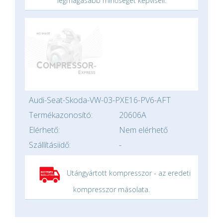
legmagasabb minőséget képviseli.
Audi-Seat-Skoda-VW-03-PXE16-PV6-AFT
Termékazonosító:
20606A
Elérhető:
Nem elérhető
Szállításiidő:
-
Utángyártott kompresszor - az eredeti
kompresszor másolata.