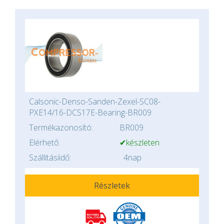
Calsonic-Denso-Sanden-Zexel-SC08-
PXE14/16-DCS17E-Bearing-BR009
Termékazonosító:
BR009
Elérhető:
✔készleten
Szállításiidő:
4nap
Részletek