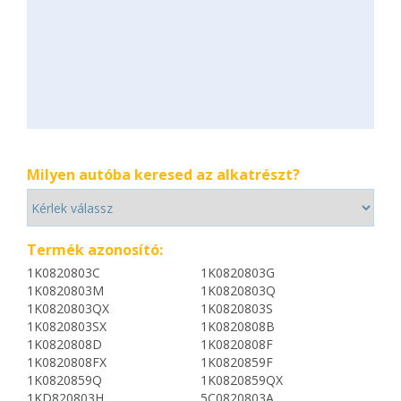
Milyen autóba keresed az alkatrészt?
Termék azonosító:
1K0820803C
1K0820803G
1K0820803M
1K0820803Q
1K0820803QX
1K0820803S
1K0820803SX
1K0820808B
1K0820808D
1K0820808F
1K0820808FX
1K0820859F
1K0820859Q
1K0820859QX
1KD820803H
5C0820803A