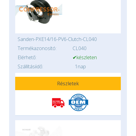
Sanden-PXE14/16-PV6-Clutch-CL040
Termékazonosító:
CL040
Elérhető:
✔készleten
Szállításiidő:
1nap
Részletek