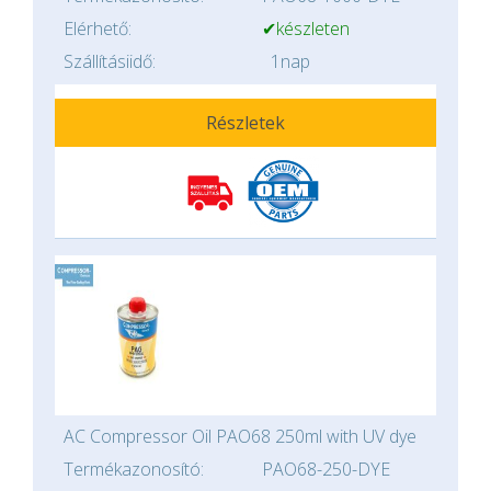
Elérhető:
✔készleten
Szállításiidő:
1nap
Részletek
AC Compressor Oil PAO68 250ml with UV dye
Termékazonosító:
PAO68-250-DYE