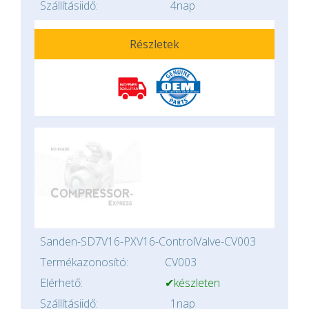
Szállításiidő:
4nap
Részletek
Sanden-SD7V16-PXV16-ControlValve-CV003
Termékazonosító:
CV003
Elérhető:
✔készleten
Szállításiidő:
1nap