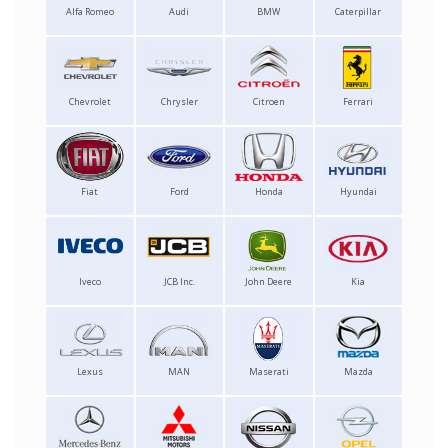
Alfa Romeo
Audi
BMW
Caterpillar
Chevrolet
Chrysler
Citroen
Ferrari
Fiat
Ford
Honda
Hyundai
Iveco
JCB Inc.
John Deere
Kia
Lexus
MAN
Maserati
Mazda