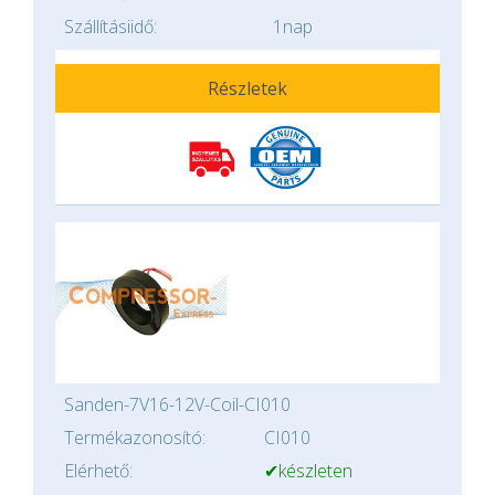
Szállításiidő:
1nap
Részletek
Sanden-7V16-12V-Coil-CI010
Termékazonosító:
CI010
Elérhető:
✔készleten