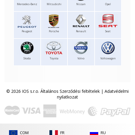
Mercedes-Benz
Mitsubishi
Nissan
Opel
Peugeot
Porsche
Renault
Seat
Skoda
Toyota
Volvo
Volkswagen
© 2026 IOS s.r.o.
Általános Szerződési feltételek
|
Adatvédelmi
nyilatkozat
COM
FR
RU