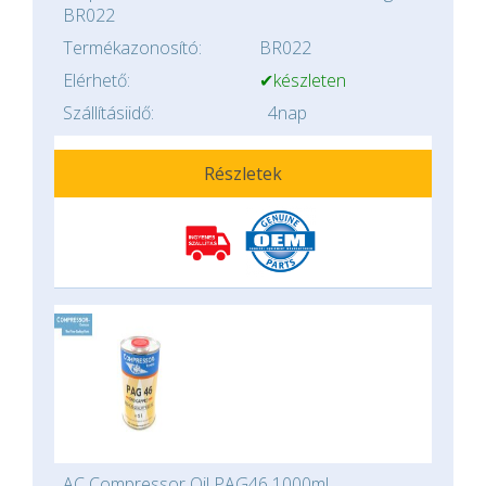
BR022
Termékazonosító:
BR022
Elérhető:
✔készleten
Szállításiidő:
4nap
Részletek
AC Compressor Oil PAG46 1000ml