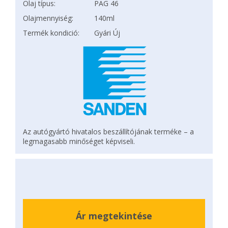
Olaj típus:
PAG 46
Olajmennyiség:
140ml
Termék kondició:
Gyári Új
Az autógyártó hivatalos beszállítójának terméke – a
legmagasabb minőséget képviseli.
Ár megtekintése