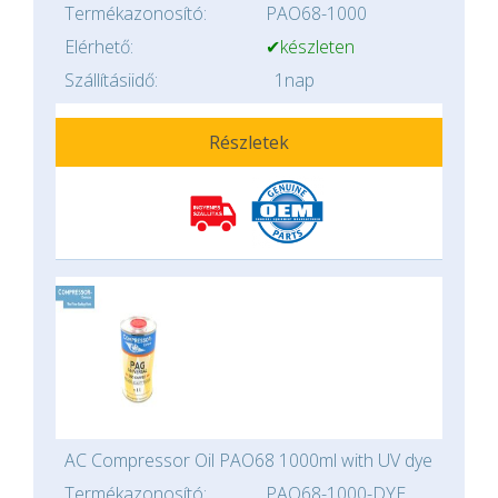
Termékazonosító:
PAO68-1000
Elérhető:
✔készleten
Szállításiidő:
1nap
Részletek
AC Compressor Oil PAO68 1000ml with UV dye
Termékazonosító:
PAO68-1000-DYE