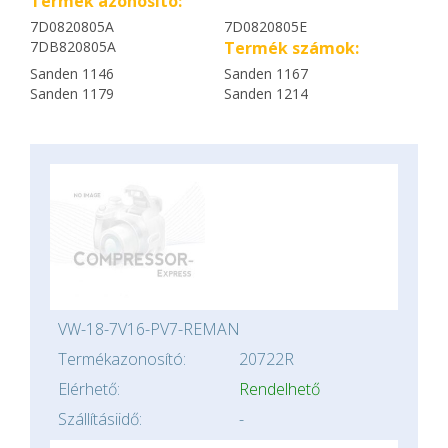
Termék azonosító:
7D0820805A
7D0820805E
7DB820805A
Termék számok:
Sanden 1146
Sanden 1167
Sanden 1179
Sanden 1214
VW-18-7V16-PV7-REMAN
Termékazonosító:
20722R
Elérhető:
Rendelhető
Szállításiidő:
-