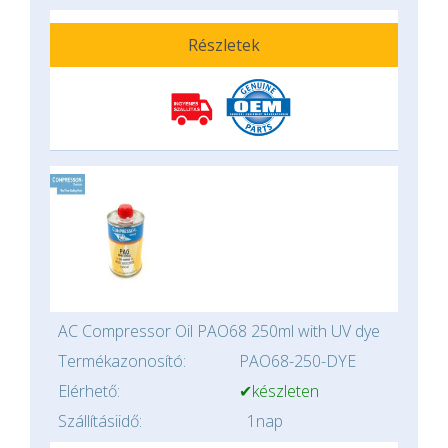
Részletek
AC Compressor Oil PAO68 250ml with UV dye
Termékazonosító:
PAO68-250-DYE
Elérhető:
✔készleten
Szállításiidő:
1nap