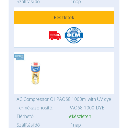
Szállításiidő:
1nap
Részletek
AC Compressor Oil PAO68 1000ml with UV dye
Termékazonosító:
PAO68-1000-DYE
Elérhető:
✔készleten
Szállításiidő:
1nap