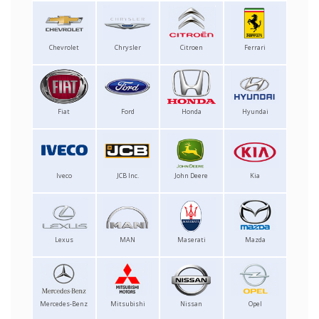
Chevrolet
Chrysler
Citroen
Ferrari
Fiat
Ford
Honda
Hyundai
Iveco
JCB Inc.
John Deere
Kia
Lexus
MAN
Maserati
Mazda
Mercedes-Benz
Mitsubishi
Nissan
Opel