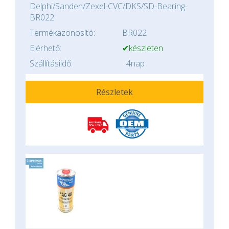
Delphi/Sanden/Zexel-CVC/DKS/SD-Bearing-
BR022
Termékazonosító:
BR022
Elérhető:
✔készleten
Szállításiidő:
4nap
Részletek