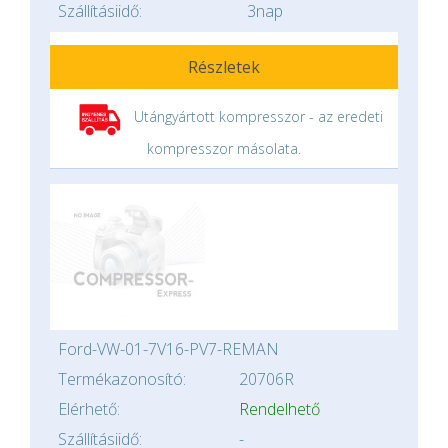
Szállításiidő:
3nap
Részletek
Utángyártott kompresszor - az eredeti
kompresszor másolata.
Ford-VW-01-7V16-PV7-REMAN
Termékazonosító:
20706R
Elérhető:
Rendelhető
Szállításiidő:
-