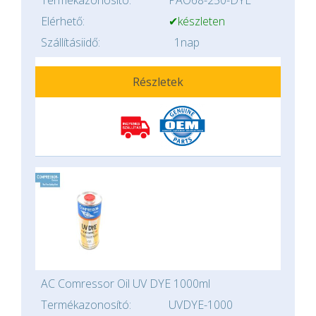
Termékazonosító:
PAO68-250-DYE
Elérhető:
✔készleten
Szállításiidő:
1nap
Részletek
AC Comressor Oil UV DYE 1000ml
Termékazonosító:
UVDYE-1000