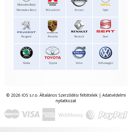
Mercedes-Benz
Mitsubishi
Nissan
Opel
Peugeot
Porsche
Renault
Seat
Skoda
Toyota
Volvo
Volkswagen
© 2026 IOS s.r.o.
Általános Szerződési feltételek
|
Adatvédelmi
nyilatkozat