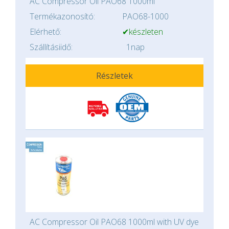
AC Compressor Oil PAO68 1000ml
Termékazonosító:
PAO68-1000
Elérhető:
✔készleten
Szállításiidő:
1nap
Részletek
AC Compressor Oil PAO68 1000ml with UV dye