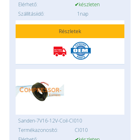
Elérhető:
✔készleten
Szállításiidő:
1nap
Részletek
Sanden-7V16-12V-Coil-CI010
Termékazonosító:
CI010
Elérhető:
✔készleten