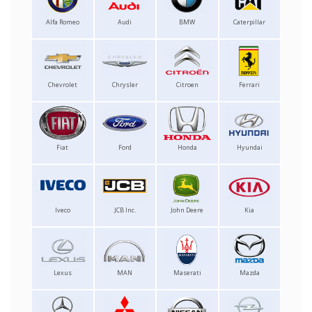
Alfa Romeo
Audi
BMW
Caterpillar
Chevrolet
Chrysler
Citroen
Ferrari
Fiat
Ford
Honda
Hyundai
Iveco
JCB Inc.
John Deere
Kia
Lexus
MAN
Maserati
Mazda