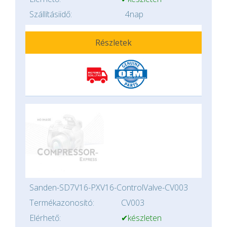
Szállításiidő:
4nap
Részletek
Sanden-SD7V16-PXV16-ControlValve-CV003
Termékazonosító:
CV003
Elérhető:
✔készleten