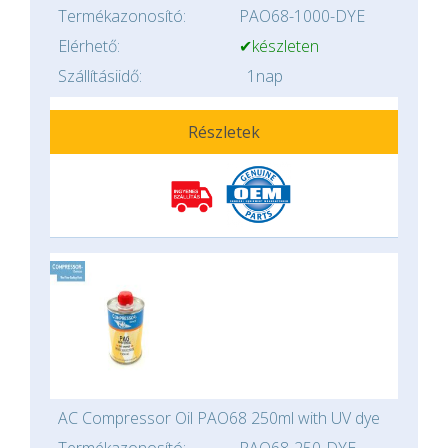
Termékazonosító:
PAO68-1000-DYE
Elérhető:
✔készleten
Szállításiidő:
1nap
Részletek
AC Compressor Oil PAO68 250ml with UV dye