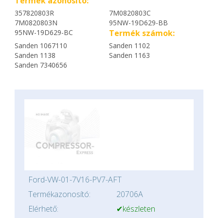
Termék azonosító:
357820803R
7M0820803C
7M0820803N
95NW-19D629-BB
95NW-19D629-BC
Termék számok:
Sanden 1067110
Sanden 1102
Sanden 1138
Sanden 1163
Sanden 7340656
Ford-VW-01-7V16-PV7-AFT
Termékazonosító:
20706A
Elérhető:
✔készleten