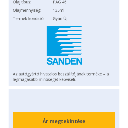
Olaj típus:
PAG 46
Olajmennyiség:
135ml
Termék kondició:
Gyári Új
Az autógyártó hivatalos beszállítójának terméke – a
legmagasabb minőséget képviseli.
Ár megtekintése