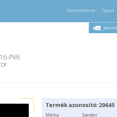
Kereskedőknek
Tippek
Hívjon!
Hétfő-Péntek 9-17
+36303967994
Járműv
+36303967994
info@compressor-express.hu
V16-PV6
zor
Termék azonosító: 20645
Márka:
Sanden