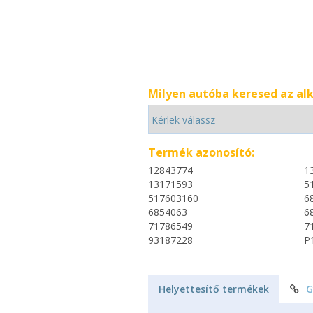
Milyen autóba keresed az al
Termék azonosító:
12843774
1
13171593
5
517603160
6
6854063
6
71786549
7
93187228
P
Helyettesítő termékek
G