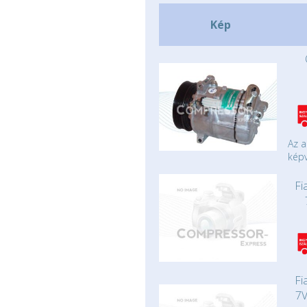
Kép
Az a
képv
Fi
Fi
7