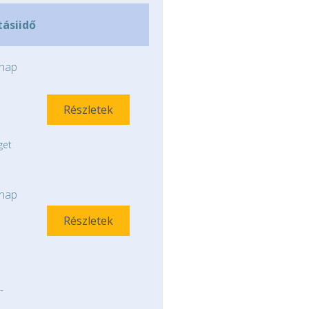
tásiidő
nap
Részletek
get
nap
Részletek
-