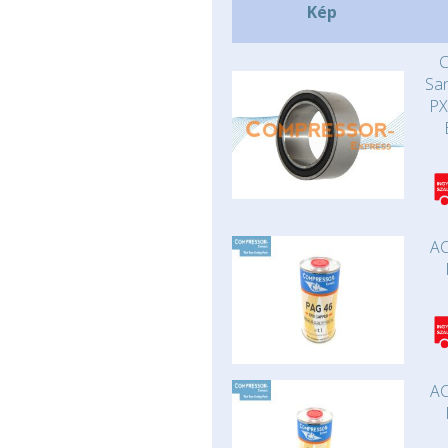
Kép
C
Sa
PX
AC
AC