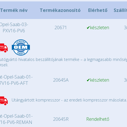
Termék név
Termékazonosító
Elérhető
Szállí
Opel-Saab-03-
20671
✔készleten
3
PXV16-PV6
utógyártó hivatalos beszállítójának terméke – a legmagasabb minősé
iseli.
at-Opel-Saab-01-
20645A
✔készleten
3
7V16-PV6-AFT
Utángyártott kompresszor - az eredeti kompresszor másolata.
at-Opel-Saab-01-
20645R
Rendelhető
V16-PV6-REMAN