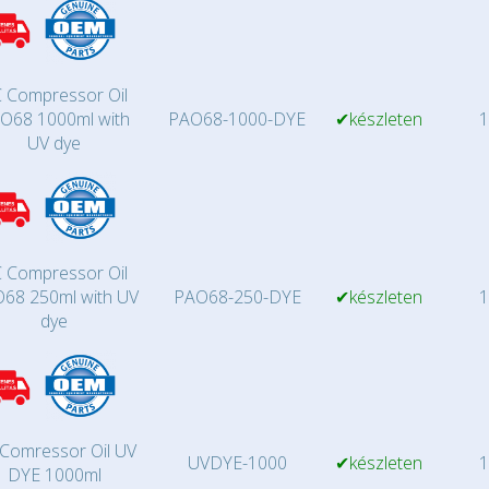
 Compressor Oil
O68 1000ml with
PAO68-1000-DYE
✔készleten
1
UV dye
 Compressor Oil
68 250ml with UV
PAO68-250-DYE
✔készleten
1
dye
Comressor Oil UV
UVDYE-1000
✔készleten
1
DYE 1000ml