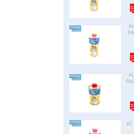
AC
PA
AC
PAO
AC 