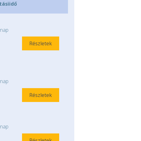
ításiidő
nap
Részletek
nap
Részletek
nap
Részletek