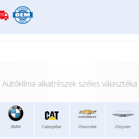
Autóklíma alkatrészek széles választéka
BMW
Caterpillar
Chevrolet
Chrysler