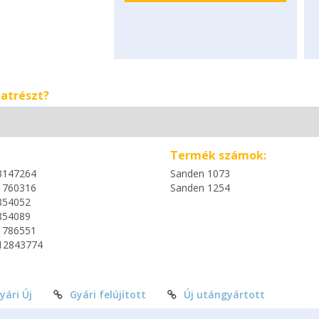
katrészt?
Termék számok:
3147264
Sanden 1073
1760316
Sanden 1254
854052
854089
1786551
12843774
yári Új
Gyári felújított
Új utángyártott