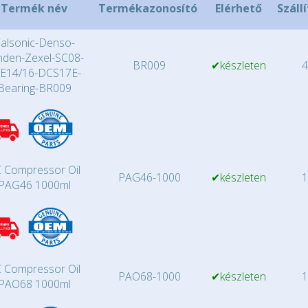
Termék név
Termékazonosító
Elérhető
Száll
alsonic-Denso-
nden-Zexel-SC08-
BR009
✔készleten
4
E14/16-DCS17E-
Bearing-BR009
 Compressor Oil
PAG46-1000
✔készleten
1
PAG46 1000ml
 Compressor Oil
PAO68-1000
✔készleten
1
PAO68 1000ml