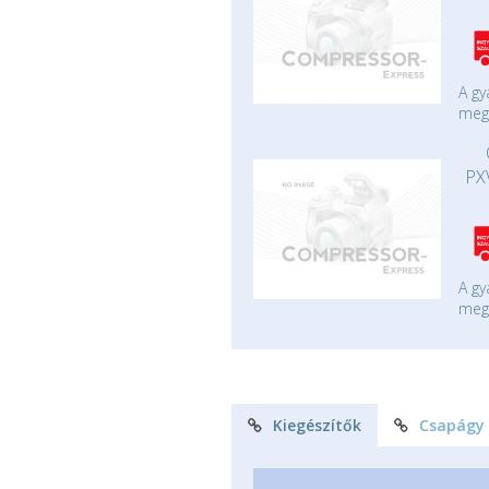
A gy
mege
PX
A gy
mege
Kiegészítők
Csapágy