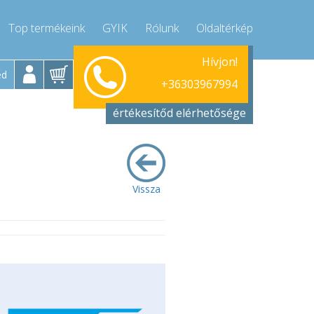
Top termékeink
GYIK
Rólunk
Oldaltérkép
Hívjon!
Hétfő-Péntek 9-17
+36303967994
ed
+36303967994
info@compressor-express.hu
értékesítőd elérhetősége
Vissza