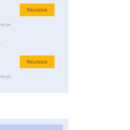
Részletek
tménye
-
Részletek
tménye