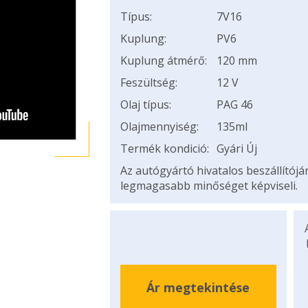
Típus:
7V16
Kuplung:
PV6
Kuplung átmérő:
120 mm
Feszültség:
12 V
Olaj típus:
PAG 46
Olajmennyiség:
135ml
Termék kondició:
Gyári Új
Az autógyártó hivatalos beszállítój
legmagasabb minőséget képviseli.
Ár megtekintése