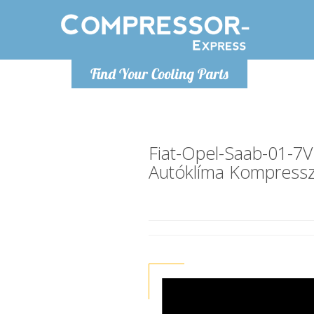
Hétfő-Péntek 9-17
Find Your Cooling Parts
+36303967994
info@compressor-express.hu
Fiat-Opel-Saab-01-7
Autóklíma Kompress