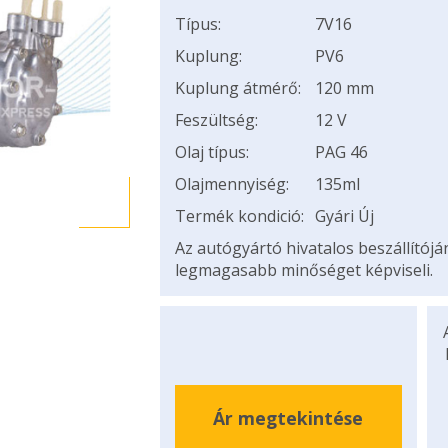
Típus:
7V16
Kuplung:
PV6
Kuplung átmérő:
120 mm
Feszültség:
12 V
Olaj típus:
PAG 46
Olajmennyiség:
135ml
Termék kondició:
Gyári Új
Az autógyártó hivatalos beszállítój
legmagasabb minőséget képviseli.
Ár megtekintése