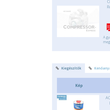
C
R
A gy
mege
Kiegészítők
Kenőany
Kép
AC