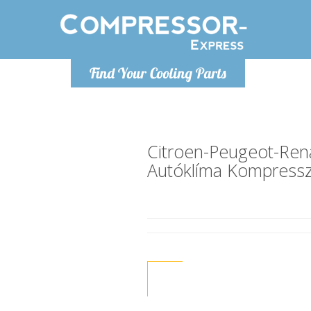
H
Find Your Cooling Parts
info@com
Citroen-Peugeot-Ren
Autóklíma Kompress