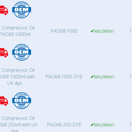
 Compressor Oil
PAO68-1000
✔készleten
1
PAO68 1000ml
 Compressor Oil
O68 1000ml with
PAO68-1000-DYE
✔készleten
1
UV dye
 Compressor Oil
68 250ml with UV
PAO68-250-DYE
✔készleten
1
dye