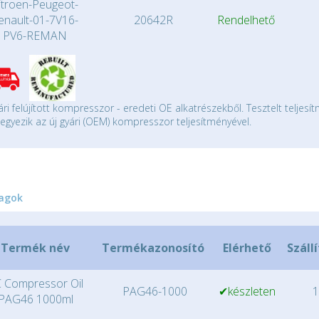
itroen-Peugeot-
enault-01-7V16-
20642R
Rendelhető
PV6-REMAN
ári felújított kompresszor - eredeti OE alkatrészekből. Tesztelt teljesí
gyezik az új gyári (OEM) kompresszor teljesítményével.
agok
Termék név
Termékazonosító
Elérhető
Száll
 Compressor Oil
PAG46-1000
✔készleten
1
PAG46 1000ml