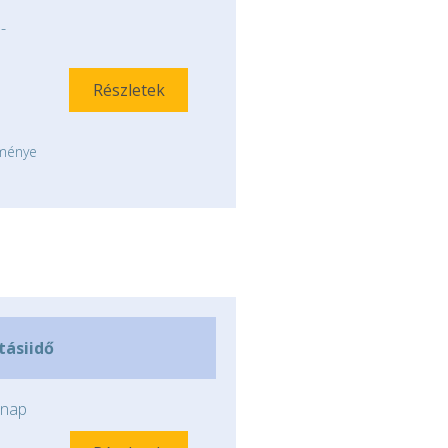
-
Részletek
tménye
ításiidő
nap