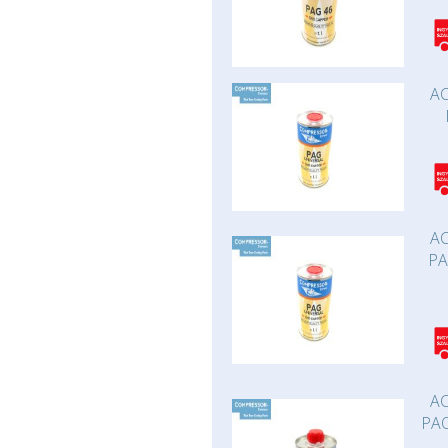
AC
AC
PA
AC
PAO