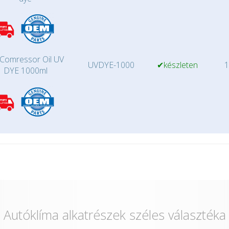
Comressor Oil UV
UVDYE-1000
✔készleten
1
DYE 1000ml
Autóklíma alkatrészek széles választéka