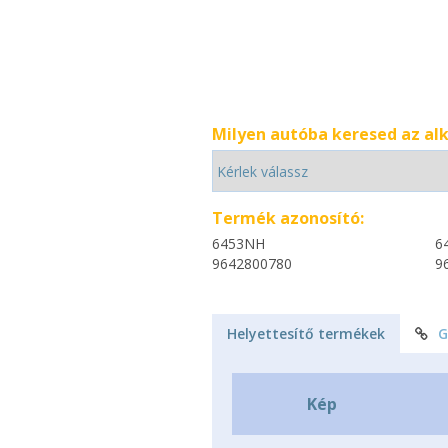
Milyen autóba keresed az al
Termék azonosító:
6453NH
6
9642800780
9
Helyettesítő termékek
G
Kép