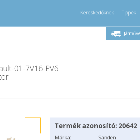
Kereskedőknek
Tippek
étfő-Péntek 9-17
Hívjon!
Hé
+36303967994
Járműv
+36303967994
pressor-express.hu
info@comp
ault-01-7V16-PV6
zor
Termék azonosító: 20642
Márka:
Sanden