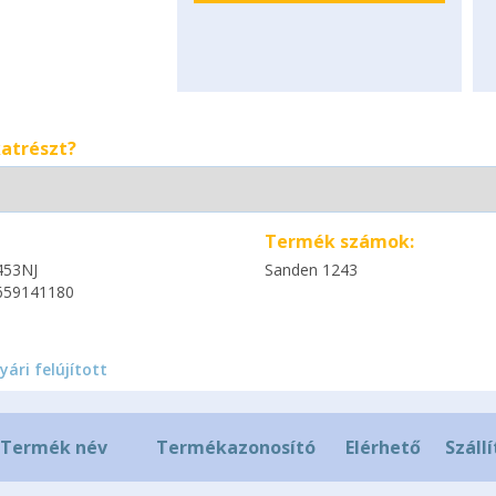
katrészt?
Termék számok:
453NJ
Sanden 1243
659141180
yári felújított
Termék név
Termékazonosító
Elérhető
Szállí