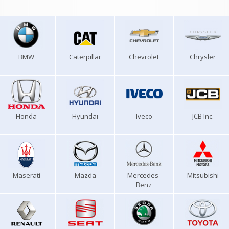
BMW
Caterpillar
Chevrolet
Chrysler
Honda
Hyundai
Iveco
JCB Inc.
Maserati
Mazda
Mercedes-
Mitsubishi
Benz