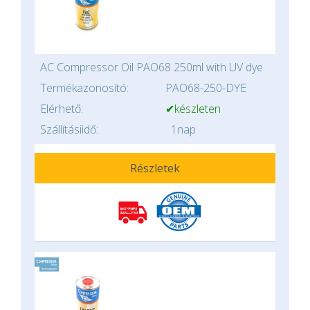
AC Compressor Oil PAO68 250ml with UV dye
Termékazonosító:
PAO68-250-DYE
Elérhető:
✔készleten
Szállításiidő:
1nap
Részletek