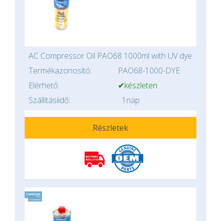
AC Compressor Oil PAO68 1000ml with UV dye
Termékazonosító:
PAO68-1000-DYE
Elérhető:
✔készleten
Szállításiidő:
1nap
Részletek