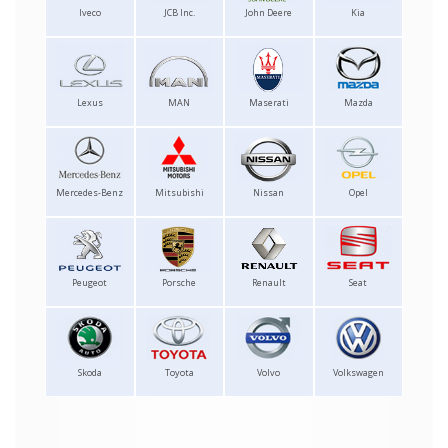
Iveco
JCB Inc.
John Deere
Kia
Lexus
MAN
Maserati
Mazda
Mercedes-Benz
Mitsubishi
Nissan
Opel
Peugeot
Porsche
Renault
Seat
Skoda
Toyota
Volvo
Volkswagen