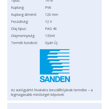
Típus:
7V16
Kuplung:
PV6
Kuplung átmérő:
120 mm
Feszültség:
12 V
Olaj típus:
PAG 46
Olajmennyiség:
135ml
Termék kondició:
Gyári Új
Az autógyártó hivatalos beszállítójának terméke – a
legmagasabb minőséget képviseli.