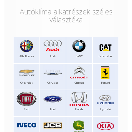
Autóklíma alkatrészek széles
választéka
Alfa Romeo
Audi
BMW
Caterpillar
Chevrolet
Chrysler
Citroen
Ferrari
Fiat
Ford
Honda
Hyundai