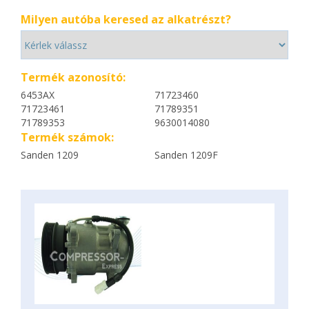
Milyen autóba keresed az alkatrészt?
Termék azonosító:
6453AX
71723460
71723461
71789351
71789353
9630014080
Termék számok:
Sanden 1209
Sanden 1209F