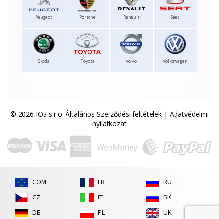
Peugeot
Porsche
Renault
Seat
Skoda
Toyota
Volvo
Volkswagen
© 2026 IOS s.r.o.
Általános Szerződési feltételek
|
Adatvédelmi
nyilatkozat
COM
FR
RU
CZ
IT
SK
DE
PL
UK