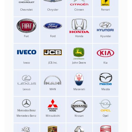
Chevrolet
Chrysler
Citroen
Ferrari
Fiat
Ford
Honda
Hyundai
Iveco
JCB Inc.
John Deere
Kia
Lexus
MAN
Maserati
Mazda
Mercedes-Benz
Mitsubishi
Nissan
Opel