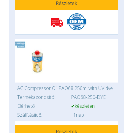
Részletek
AC Compressor Oil PAO68 250ml with UV dye
Termékazonosító:
PAO68-250-DYE
Elérhető:
✔készleten
Szállításiidő:
1nap
Részletek