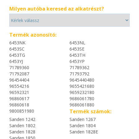
Milyen autóba keresed az alkatrészt?
Termék azonosító:
6453NK
6453NL
6453SC
6453SE
6453TG
6453TH
6453YJ
6453YP
71789360
71789362
71792087
71793792
96454404
9645440480
96554216
9655421680
96592321
9659232180
96860617
9686061780
96860618
9686061880
9800851980
Termék számok:
Sanden 1242
Sanden 1267
Sanden 1802
Sanden 1804
Sanden 1828
Sanden 1828E
Sanden 1850