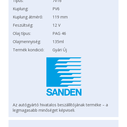
Típus:
7V16
Kuplung:
PV6
Kuplung átmérő:
119 mm
Feszültség:
12 V
Olaj típus:
PAG 46
Olajmennyiség:
135ml
Termék kondició:
Gyári Új
Az autógyártó hivatalos beszállítójának terméke – a
legmagasabb minőséget képviseli.