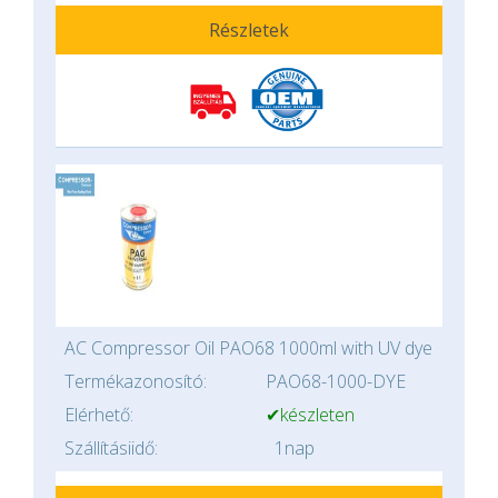
Részletek
AC Compressor Oil PAO68 1000ml with UV dye
Termékazonosító:
PAO68-1000-DYE
Elérhető:
✔készleten
Szállításiidő:
1nap