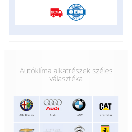
Autóklíma alkatrészek széles
választéka
Alfa Romeo
Audi
BMW
Caterpillar