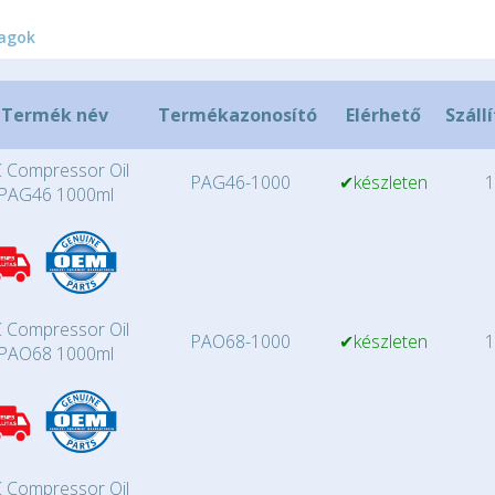
agok
Termék név
Termékazonosító
Elérhető
Száll
 Compressor Oil
PAG46-1000
✔készleten
1
PAG46 1000ml
 Compressor Oil
PAO68-1000
✔készleten
1
PAO68 1000ml
 Compressor Oil