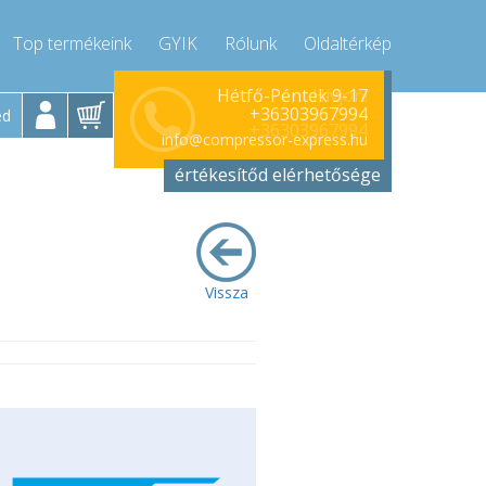
Top termékeink
GYIK
Rólunk
Oldaltérkép
Hívjon!
Hétfő-Péntek 9-17
+36303967994
ed
+36303967994
info@compressor-express.hu
értékesítőd elérhetősége
Vissza