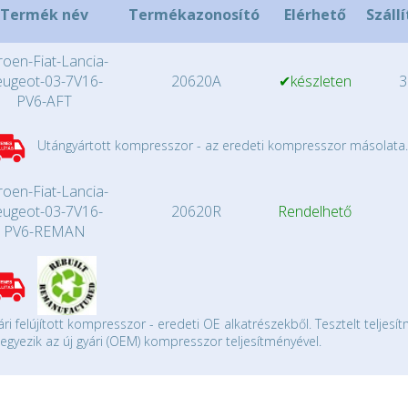
Termék név
Termékazonosító
Elérhető
Szállí
roen-Fiat-Lancia-
eugeot-03-7V16-
20620A
✔készleten
3
PV6-AFT
Utángyártott kompresszor - az eredeti kompresszor másolata.
roen-Fiat-Lancia-
eugeot-03-7V16-
20620R
Rendelhető
PV6-REMAN
ári felújított kompresszor - eredeti OE alkatrészekből. Tesztelt teljesí
gyezik az új gyári (OEM) kompresszor teljesítményével.