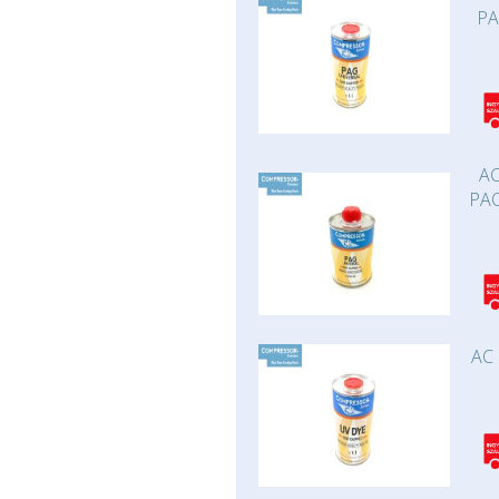
PA
AC
PAO
AC 