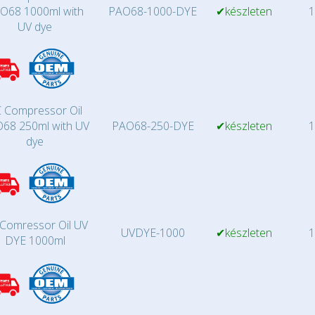
O68 1000ml with
PAO68-1000-DYE
✔készleten
1
UV dye
 Compressor Oil
68 250ml with UV
PAO68-250-DYE
✔készleten
1
dye
Comressor Oil UV
UVDYE-1000
✔készleten
1
DYE 1000ml