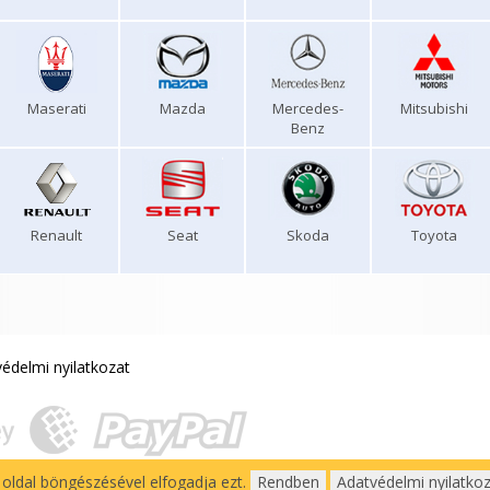
Maserati
Mazda
Mercedes-
Mitsubishi
Benz
Renault
Seat
Skoda
Toyota
édelmi nyilatkozat
z oldal böngészésével elfogadja ezt.
Rendben
Adatvédelmi nyilatko