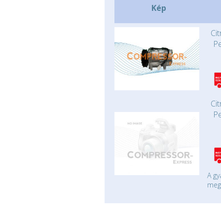
Kép
Cit
P
Cit
P
A gy
mege