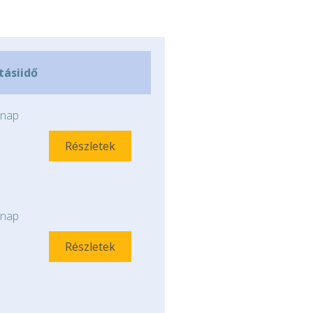
ításiidő
nap
Részletek
nap
Részletek