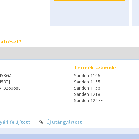
katrészt?
Termék számok:
453GA
Sanden 1106
453TJ
Sanden 1155
613260680
Sanden 1156
Sanden 1218
Sanden 1227F
yári felújított
Új utángyártott