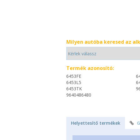
Milyen autóba keresed az al
Termék azonosító:
6453FE
6
6453L5
6
6453TK
9
9640486480
Helyettesítő termékek
G