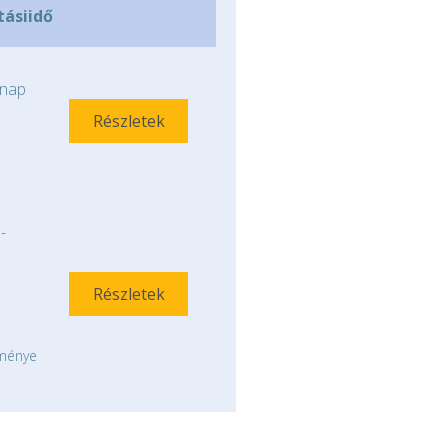
tásiidő
nap
Részletek
-
Részletek
tménye