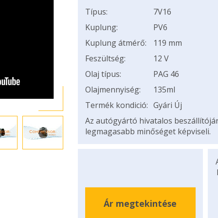
Típus:
7V16
Kuplung:
PV6
Kuplung átmérő:
119 mm
Feszültség:
12 V
Olaj típus:
PAG 46
Olajmennyiség:
135ml
Termék kondició:
Gyári Új
Az autógyártó hivatalos beszállítój
legmagasabb minőséget képviseli.
Ár megtekintése