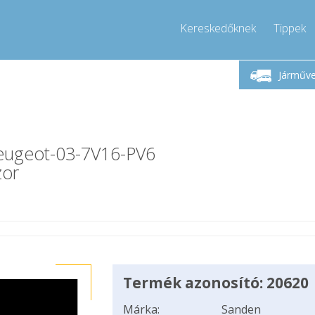
Kereskedőknek
Tippek
Hívjon!
Hétfő-Péntek 9-17
+36303967994
Járműv
+36303967994
info@compressor-express.hu
Peugeot-03-7V16-PV6
zor
Termék azonosító: 20620
Márka:
Sanden