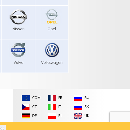
Nissan
Opel
Volvo
Volkswagen
COM
FR
RU
CZ
IT
SK
DE
PL
UK
ES
RO
zat