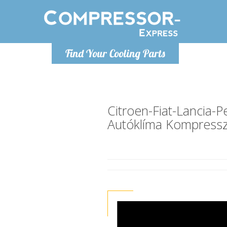
Hétfő-Péntek 9-17
Find Your Cooling Parts
+36303967994
info@compressor-express.hu
Citroen-Fiat-Lancia-
Autóklíma Kompress