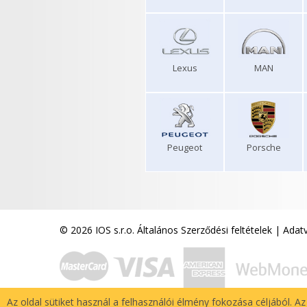
Lexus
MAN
Peugeot
Porsche
© 2026 IOS s.r.o.
Általános Szerződési feltételek
|
Adatv
Az oldal sütiket használ a felhasználói élmény fokozása céljából. A