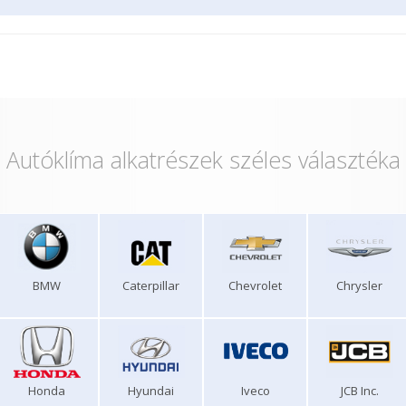
Autóklíma alkatrészek széles választéka
BMW
Caterpillar
Chevrolet
Chrysler
Honda
Hyundai
Iveco
JCB Inc.