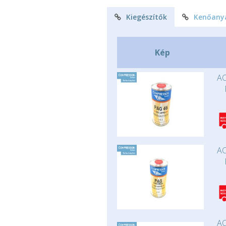
Kiegészítők
Kenőany
Kép
AC
AC
AC