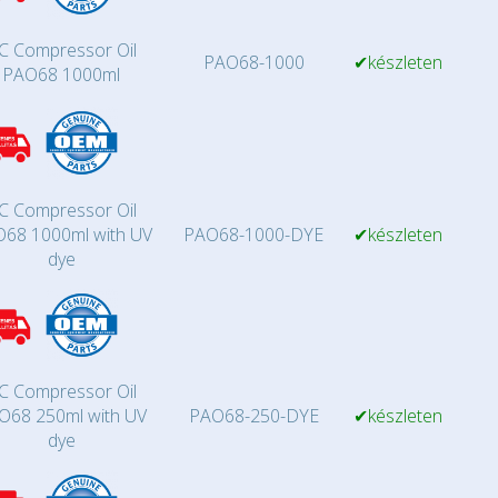
C Compressor Oil
PAO68-1000
✔készleten
PAO68 1000ml
C Compressor Oil
68 1000ml with UV
PAO68-1000-DYE
✔készleten
dye
C Compressor Oil
O68 250ml with UV
PAO68-250-DYE
✔készleten
dye