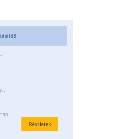
tásiidő
-
get
nap
Részletek