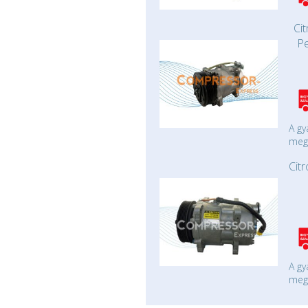
Cit
P
A gy
mege
Cit
A gy
mege