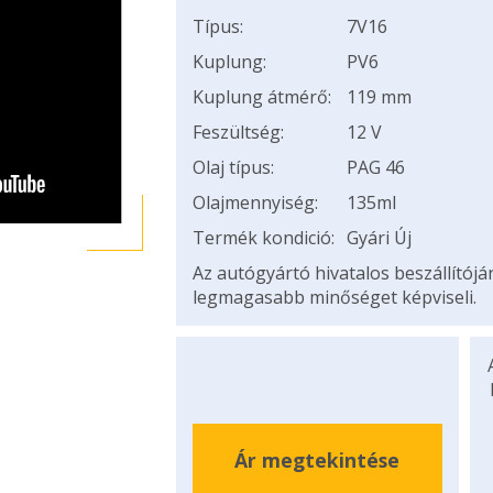
Típus:
7V16
Kuplung:
PV6
Kuplung átmérő:
119 mm
Feszültség:
12 V
Olaj típus:
PAG 46
Olajmennyiség:
135ml
Termék kondició:
Gyári Új
Az autógyártó hivatalos beszállítój
legmagasabb minőséget képviseli.
Ár megtekintése