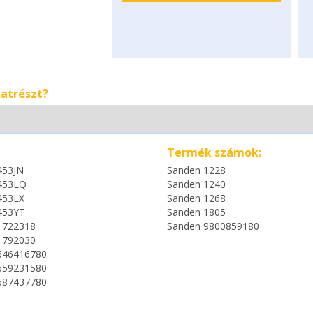
katrészt?
Termék számok:
453JN
Sanden 1228
453LQ
Sanden 1240
453LX
Sanden 1268
453YT
Sanden 1805
1722318
Sanden 9800859180
1792030
646416780
659231580
687437780