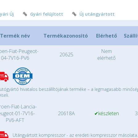
yári Új
Gyári felújított
Új utángyártott
Termék név
Termékazonosító
Elérhető
Szállí
roen-Fiat-Peugeot-
Nem
20625
04-7V16-PV6
elérhető
utógyártó hivatalos beszállítójának terméke – a legmagasabb minősé
iseli.
roen-Fiat-Lancia-
eugeot-01-7V16-
20618A
✔készleten
3
PV6-AFT
Utángyártott kompresszor - az eredeti kompresszor másolata.