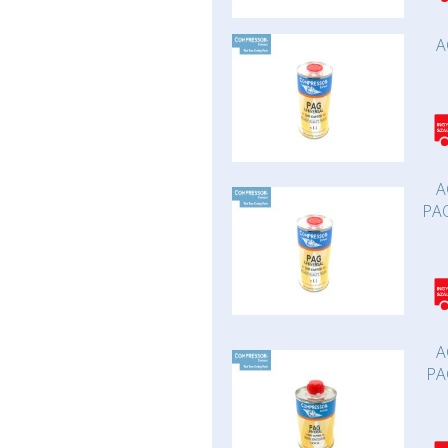
A
A
PAO
A
PA