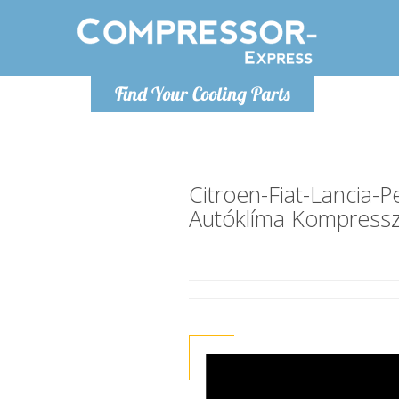
H
Find Your Cooling Parts
info@com
Citroen-Fiat-Lancia-
Autóklíma Kompress