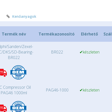
Kenőanyagok
Termék név
Termékazonosító
Elérhető
Szál
lphi/Sanden/Zexel-
C/DKS/SD-Bearing-
BR022
✔készleten
BR022
C Compressor Oil
PAG46-1000
✔készleten
PAG46 1000ml