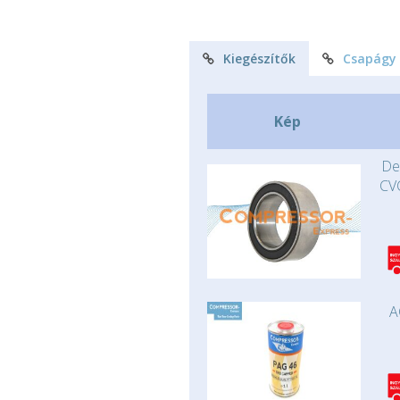
Kiegészítők
Csapágy
Kép
De
CV
A