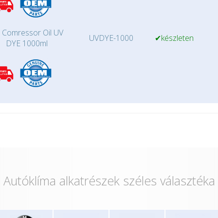
 Comressor Oil UV
UVDYE-1000
✔készleten
DYE 1000ml
Autóklíma alkatrészek széles választéka