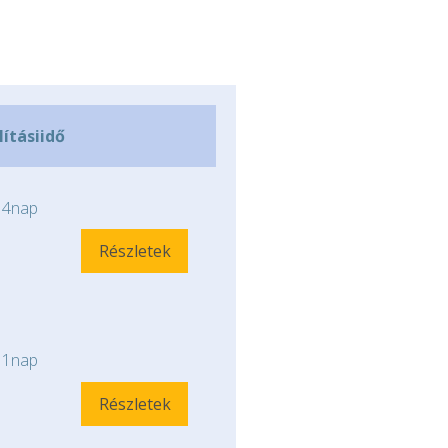
lításiidő
4nap
Részletek
1nap
Részletek