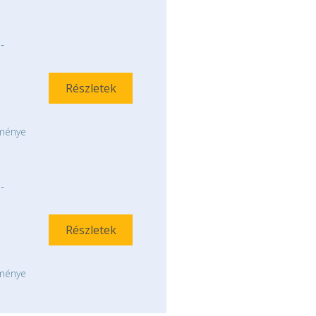
-
Részletek
tménye
-
Részletek
tménye