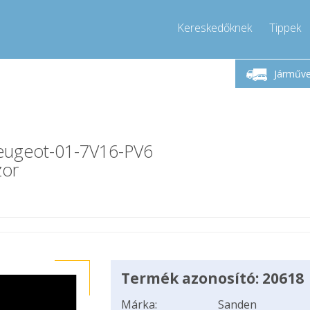
Kereskedőknek
Tippek
étfő-Péntek 9-17
Hívjon!
Hé
+36303967994
Járműv
+36303967994
pressor-express.hu
info@comp
Peugeot-01-7V16-PV6
zor
Termék azonosító: 20618
Márka:
Sanden