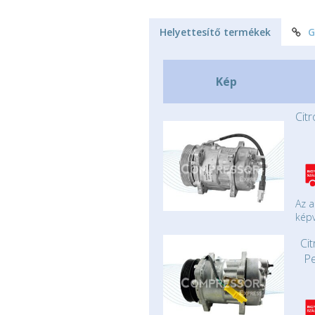
Helyettesítő termékek
G
Kép
Cit
Az a
képv
Cit
P