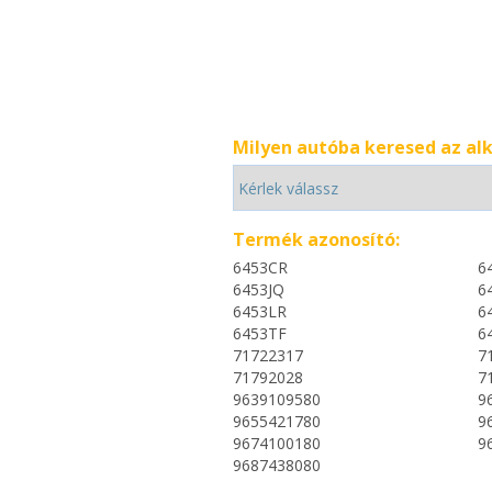
Milyen autóba keresed az al
Termék azonosító:
6453CR
6
6453JQ
6
6453LR
6
6453TF
6
71722317
7
71792028
7
9639109580
9
9655421780
9
9674100180
9
9687438080