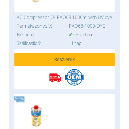
AC Compressor Oil PAO68 1000ml with UV dye
Termékazonosító:
PAO68-1000-DYE
Elérhető:
✔készleten
Szállításiidő:
1nap
Részletek