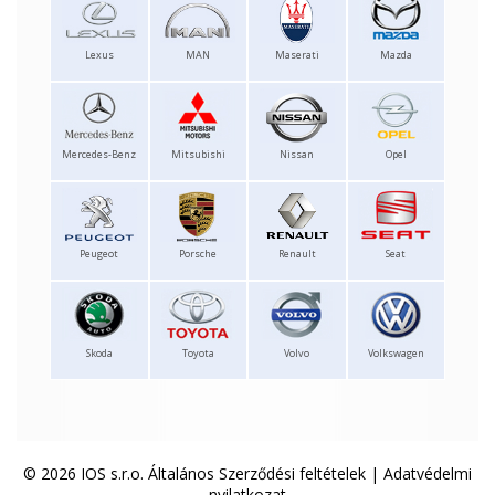
Lexus
MAN
Maserati
Mazda
Mercedes-Benz
Mitsubishi
Nissan
Opel
Peugeot
Porsche
Renault
Seat
Skoda
Toyota
Volvo
Volkswagen
© 2026 IOS s.r.o.
Általános Szerződési feltételek
|
Adatvédelmi
nyilatkozat