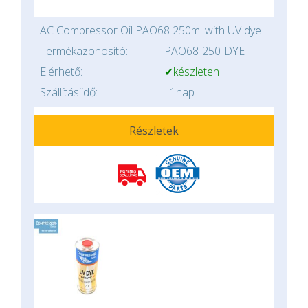
AC Compressor Oil PAO68 250ml with UV dye
Termékazonosító:
PAO68-250-DYE
Elérhető:
✔készleten
Szállításiidő:
1nap
Részletek