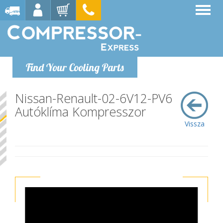
Find Your Cooling Parts
Nissan-Renault-02-6V12-PV6
Autóklíma Kompresszor
Vissza