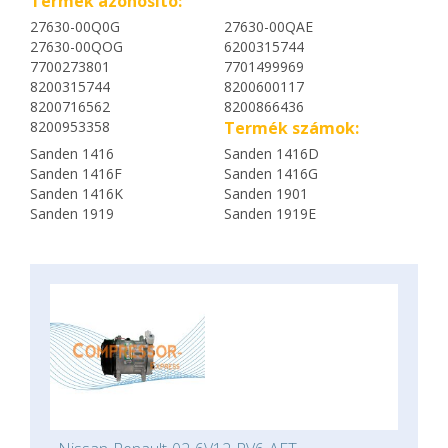
Termék azonosító:
27630-00Q0G
27630-00QAE
27630-00QOG
6200315744
7700273801
7701499969
8200315744
8200600117
8200716562
8200866436
8200953358
Termék számok:
Sanden 1416
Sanden 1416D
Sanden 1416F
Sanden 1416G
Sanden 1416K
Sanden 1901
Sanden 1919
Sanden 1919E