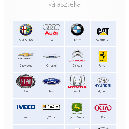
választéka
Alfa Romeo
Audi
BMW
Caterpillar
Chevrolet
Chrysler
Citroen
Ferrari
Fiat
Ford
Honda
Hyundai
Iveco
JCB Inc.
John Deere
Kia