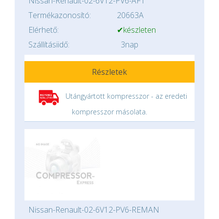
Nissan-Renault-02-6V12-PV6-AFT
Termékazonosító:
20663A
Elérhető:
✔készleten
Szállításiidő:
3nap
Részletek
Utángyártott kompresszor - az eredeti
kompresszor másolata.
Nissan-Renault-02-6V12-PV6-REMAN