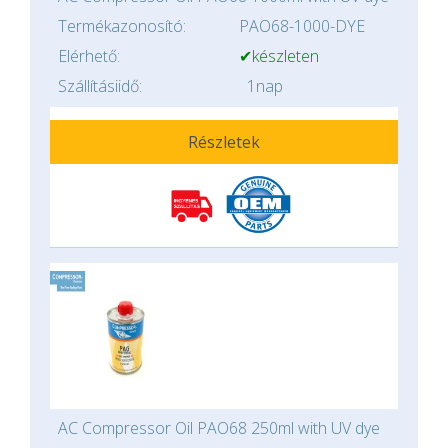
Termékazonosító:
PAO68-1000-DYE
Elérhető:
✔készleten
Szállításiidő:
1nap
Részletek
AC Compressor Oil PAO68 250ml with UV dye