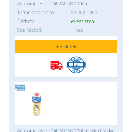
AC Compressor Oil PAO68 1000ml
Termékazonosító:
PAO68-1000
Elérhető:
✔készleten
Szállításiidő:
1nap
Részletek
AC Compressor Oil PAO68 1000ml with UV dye