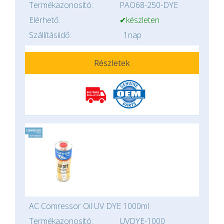
Termékazonosító:
PAO68-250-DYE
Elérhető:
✔készleten
Szállításiidő:
1nap
Részletek
AC Comressor Oil UV DYE 1000ml
Termékazonosító:
UVDYE-1000