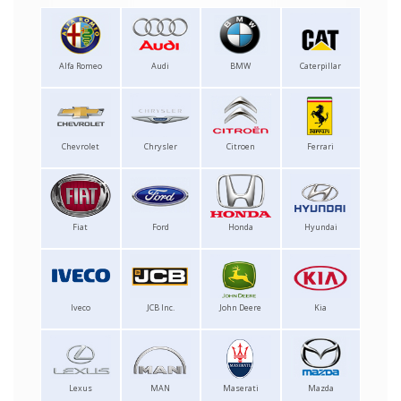
Alfa Romeo
Audi
BMW
Caterpillar
Chevrolet
Chrysler
Citroen
Ferrari
Fiat
Ford
Honda
Hyundai
Iveco
JCB Inc.
John Deere
Kia
Lexus
MAN
Maserati
Mazda