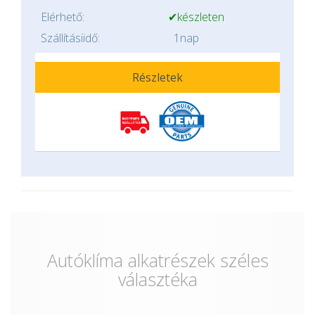
Elérhető:
✔készleten
Szállításiidő:
1nap
Részletek
Autóklíma alkatrészek széles
választéka