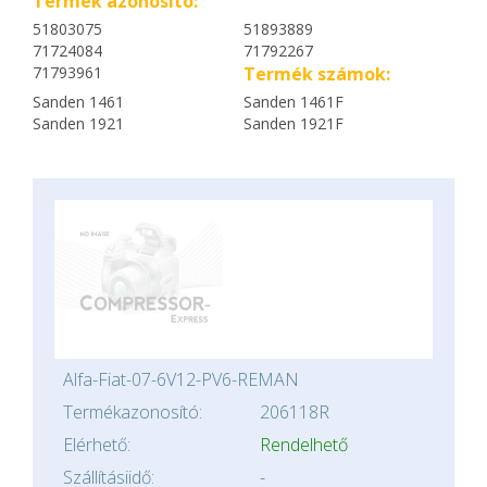
Termék azonosító:
51803075
51893889
71724084
71792267
71793961
Termék számok:
Sanden 1461
Sanden 1461F
Sanden 1921
Sanden 1921F
Alfa-Fiat-07-6V12-PV6-REMAN
Termékazonosító:
206118R
Elérhető:
Rendelhető
Szállításiidő:
-