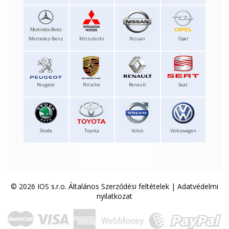
Mercedes-Benz
Mitsubishi
Nissan
Opel
Peugeot
Porsche
Renault
Seat
Skoda
Toyota
Volvo
Volkswagen
© 2026 IOS s.r.o.
Általános Szerződési feltételek
|
Adatvédelmi
nyilatkozat