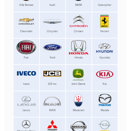
Alfa Romeo
Audi
BMW
Caterpillar
Chevrolet
Chrysler
Citroen
Ferrari
Fiat
Ford
Honda
Hyundai
Iveco
JCB Inc.
John Deere
Kia
Lexus
MAN
Maserati
Mazda