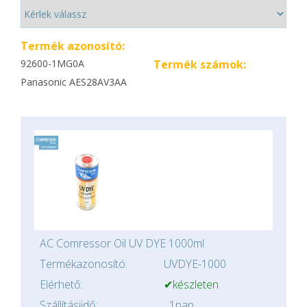
Termék azonosító:
92600-1MG0A
Termék számok:
Panasonic AES28AV3AA
AC Comressor Oil UV DYE 1000ml
Termékazonosító:
UVDYE-1000
Elérhető:
✔készleten
Szállításiidő:
1nap