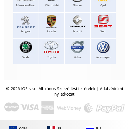
Mercedes-Benz
Mitsubishi
Nissan
Opel
Peugeot
Porsche
Renault
Seat
Skoda
Toyota
Volvo
Volkswagen
© 2026 IOS s.r.o.
Általános Szerződési feltételek
|
Adatvédelmi
nyilatkozat
COM
FR
RU