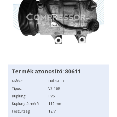
Termék azonosító: 80611
Márka:
Halla-HCC
Típus:
VS-16E
Kuplung:
PV6
Kuplung átmérő:
119 mm
Feszültség:
12 V