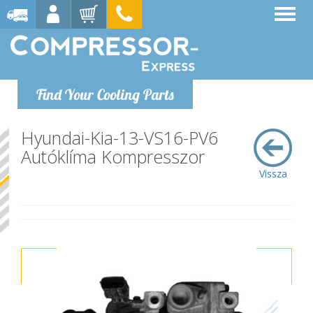
Find Your Cooling Parts
Hyundai-Kia-13-VS16-PV6
Autóklíma Kompresszor
Vissza