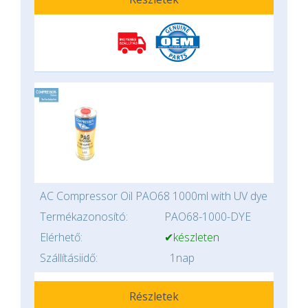
AC Compressor Oil PAO68 1000ml with UV dye
Termékazonosító:
PAO68-1000-DYE
Elérhető:
✔készleten
Szállításiidő:
1nap
Részletek