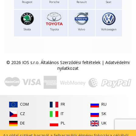
Peugeot
Porsche
Renault
Seat
Skoda
Toyota
Volvo
Volkswagen
© 2026 IOS s.r.o.
Általános Szerződési feltételek
|
Adatvédelmi
nyilatkozat
COM
FR
RU
CZ
IT
SK
DE
PL
UK
ES
RO
Az oldal sütiket használ a felhasználói élmény fokozása céljából.