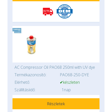
AC Compressor Oil PAO68 250ml with UV dye
Termékazonosító:
PAO68-250-DYE
Elérhető:
✔készleten
Szállításiidő:
1nap
Részletek