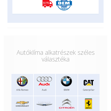
Autóklíma alkatrészek széles
választéka
Alfa Romeo
Audi
BMW
Caterpillar