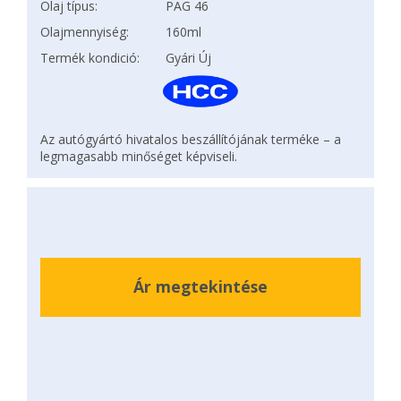
Olaj típus:
PAG 46
Olajmennyiség:
160ml
Termék kondició:
Gyári Új
Az autógyártó hivatalos beszállítójának terméke – a
legmagasabb minőséget képviseli.
Ár megtekintése