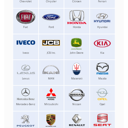
Chevrolet
Chrysler
Citroen
Ferrari
Fiat
Ford
Honda
Hyundai
Iveco
JCB Inc.
John Deere
Kia
Lexus
MAN
Maserati
Mazda
Mercedes-Benz
Mitsubishi
Nissan
Opel