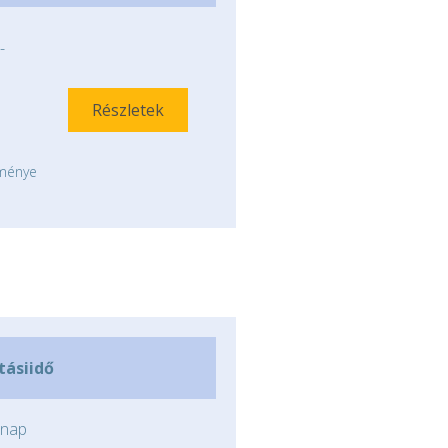
-
Részletek
tménye
ításiidő
nap