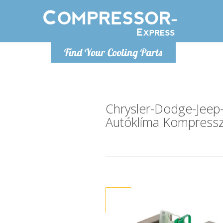
Hétfő-Péntek 9-17
Find Your Cooling Parts
+36303967994
info@compressor-express.hu
Chrysler-Dodge-Jeep
Autóklíma Kompress