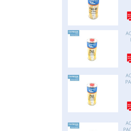
AC
AC
PA
AC
PAO