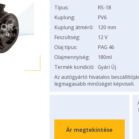
Típus:
RS-18
Kuplung:
PV6
Kuplung átmérő:
120 mm
Feszültség:
12 V
Olaj típus:
PAG 46
Olajmennyiség:
180ml
Termék kondició:
Gyári Új
Az autógyártó hivatalos beszállítój
legmagasabb minőséget képviseli.
Ár megtekintése