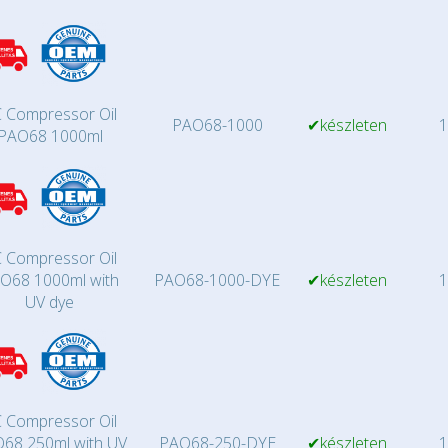
 Compressor Oil
PAO68-1000
✔készleten
1
PAO68 1000ml
 Compressor Oil
O68 1000ml with
PAO68-1000-DYE
✔készleten
1
UV dye
 Compressor Oil
68 250ml with UV
PAO68-250-DYE
✔készleten
1