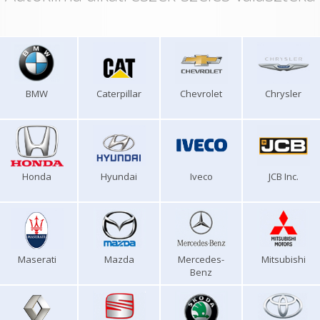
BMW
Caterpillar
Chevrolet
Chrysler
Honda
Hyundai
Iveco
JCB Inc.
Maserati
Mazda
Mercedes-
Mitsubishi
Benz