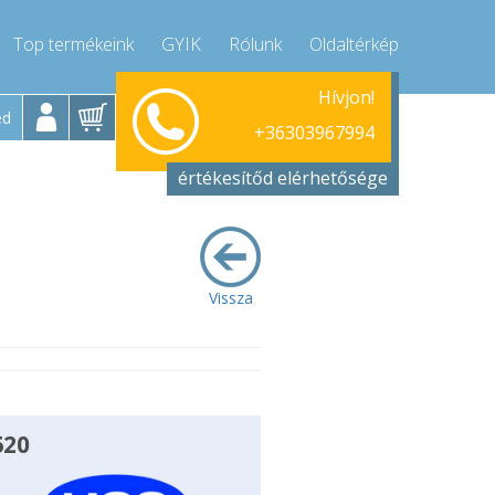
Top termékeink
GYIK
Rólunk
Oldaltérkép
Hétfő-Péntek 9-17
Hívjon!
+36303967994
ed
+36303967994
info@compressor-express.hu
értékesítőd elérhetősége
Vissza
620