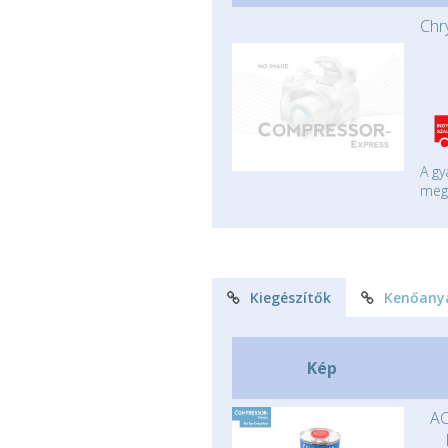
Chr
A gy
mege
Kiegészítők
Kenőany
Kép
AC