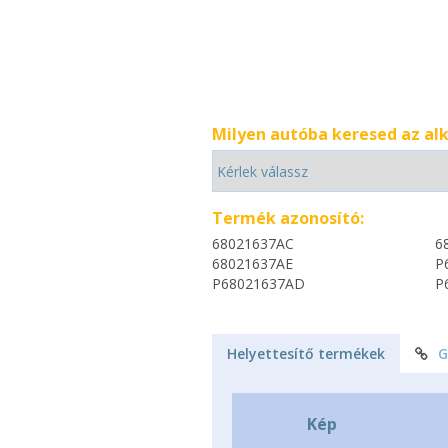
Milyen autóba keresed az al
Termék azonosító:
68021637AC
6
68021637AE
P
P68021637AD
P
Helyettesítő termékek
G
Kép