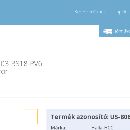
Kereskedőknek
Tippek
Hívjon!
Hétfő-Péntek 9-17
+36303967994
Járműv
+36303967994
info@compressor-express.hu
-03-RS18-PV6
zor
Termék azonosító: US-80
Márka:
Halla-HCC