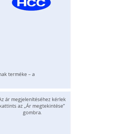
ának terméke – a
Az ár megjelenítéséhez kérlek
kattints az „Ár megtekintése”
gombra.