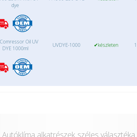
dye
Comressor Oil UV
UVDYE-1000
✔készleten
1
DYE 1000ml
Autóklíma alkatrészek széles választéka