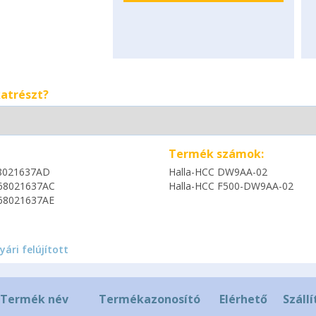
katrészt?
Termék számok:
8021637AD
Halla-HCC DW9AA-02
68021637AC
Halla-HCC F500-DW9AA-02
68021637AE
yári felújított
Termék név
Termékazonosító
Elérhető
Szállí