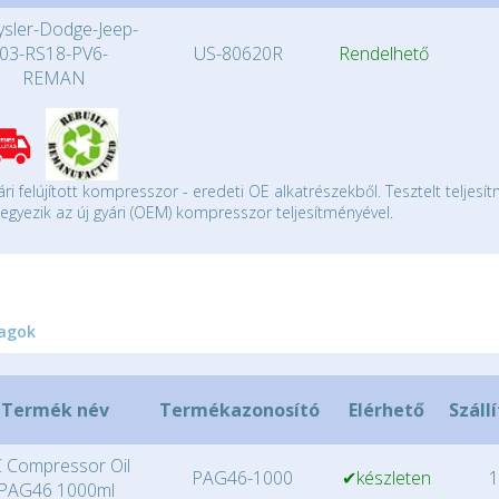
ysler-Dodge-Jeep-
03-RS18-PV6-
US-80620R
Rendelhető
REMAN
ári felújított kompresszor - eredeti OE alkatrészekből. Tesztelt teljesí
gyezik az új gyári (OEM) kompresszor teljesítményével.
agok
Termék név
Termékazonosító
Elérhető
Száll
 Compressor Oil
PAG46-1000
✔készleten
1
PAG46 1000ml