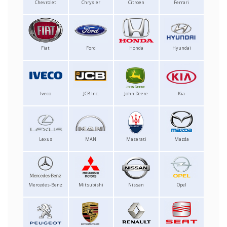
Chevrolet
Chrysler
Citroen
Ferrari
Fiat
Ford
Honda
Hyundai
Iveco
JCB Inc.
John Deere
Kia
Lexus
MAN
Maserati
Mazda
Mercedes-Benz
Mitsubishi
Nissan
Opel