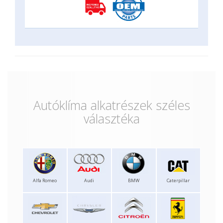
Autóklíma alkatrészek széles
választéka
Alfa Romeo
Audi
BMW
Caterpillar