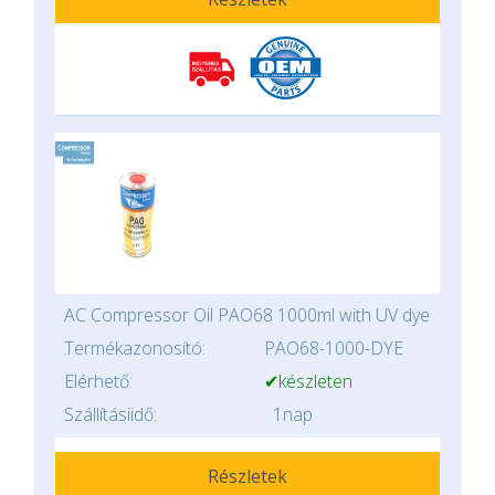
AC Compressor Oil PAO68 1000ml with UV dye
Termékazonosító:
PAO68-1000-DYE
Elérhető:
✔készleten
Szállításiidő:
1nap
Részletek