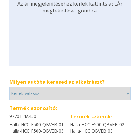
Az ár megjelenítéséhez kérlek kattints az „Ár
megtekintése” gombra.
Milyen autóba keresed az alkatrészt?
Termék azonosító:
97701-4A450
Termék számok:
Halla-HCC F500-QBVEB-01
Halla-HCC F500-QBVEB-02
Halla-HCC F500-QBVEB-03
Halla-HCC QBVEB-03