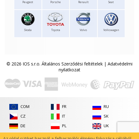
Peugeot
Porsche
Renault
Seat
Skoda
Toyota
Volvo
Volkswagen
© 2026 IOS s.r.o.
Általános Szerződési feltételek
|
Adatvédelmi
nyilatkozat
COM
FR
RU
CZ
IT
SK
DE
PL
UK
ES
RO
Az oldal sütiket használ a felhasználói élmény fokozása céljából.