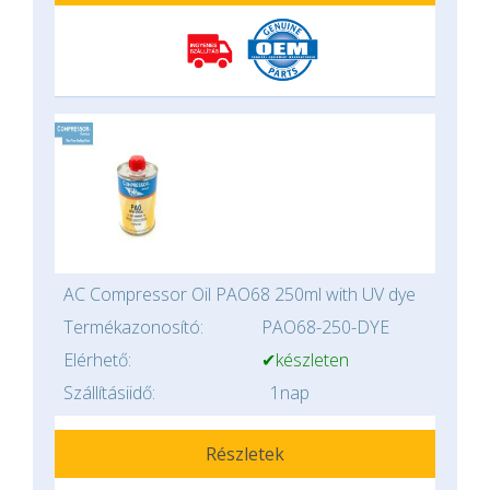
AC Compressor Oil PAO68 250ml with UV dye
Termékazonosító:
PAO68-250-DYE
Elérhető:
✔készleten
Szállításiidő:
1nap
Részletek