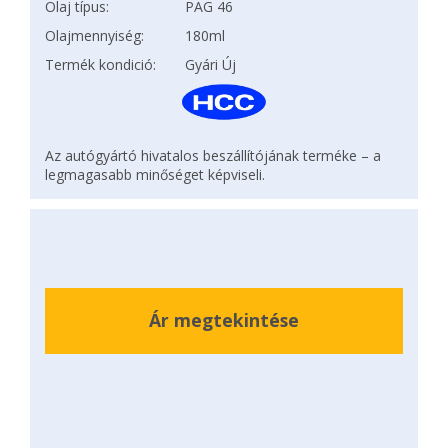
Olaj típus:
PAG 46
Olajmennyiség:
180ml
Termék kondició:
Gyári Új
Az autógyártó hivatalos beszállítójának terméke – a
legmagasabb minőséget képviseli.
Ár megtekintése