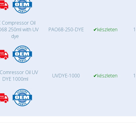
 Compressor Oil
68 250ml with UV
PAO68-250-DYE
✔készleten
1
dye
Comressor Oil UV
UVDYE-1000
✔készleten
1
DYE 1000ml