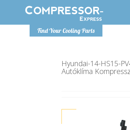
H
Find Your Cooling Parts
info@com
Hyundai-14-HS15-PV
Autóklíma Kompress