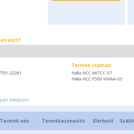
katrészt?
Termék számok:
7701-22261
Halla-HCC AKTCC-07
Halla-HCC F500-VVVAA-03
yári felújított
Termék név
Termékazonosító
Elérhető
Szállí