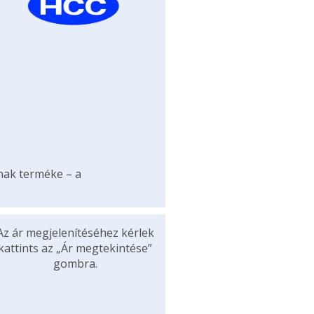
ának terméke – a
Az ár megjelenítéséhez kérlek
kattints az „Ár megtekintése”
gombra.