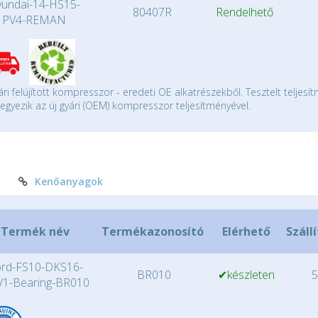
undai-14-HS15-
80407R
Rendelhető
PV4-REMAN
ári felújított kompresszor - eredeti OE alkatrészekből. Tesztelt teljesí
gyezik az új gyári (OEM) kompresszor teljesítményével.
Kenőanyagok
Termék név
Termékazonosító
Elérhető
Száll
rd-FS10-DKS16-
BR010
✔készleten
5
1-Bearing-BR010