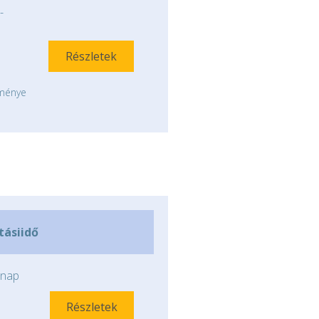
-
Részletek
tménye
ításiidő
nap
Részletek