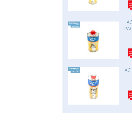
AC
PAO
AC 