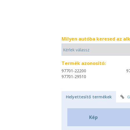
Milyen autóba keresed az al
Termék azonosító:
97701-22200
9
97701-29510
Helyettesítő termékek
G
Kép