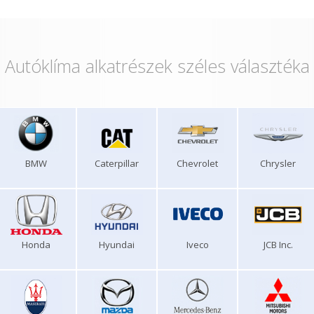
Autóklíma alkatrészek széles választéka
BMW
Caterpillar
Chevrolet
Chrysler
Honda
Hyundai
Iveco
JCB Inc.