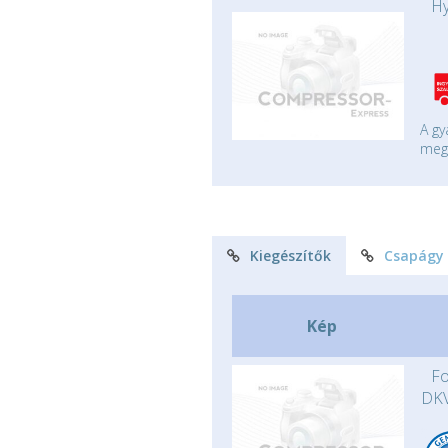
Hy
A gy
mege
Kiegészítők
Csapágy
Kép
Fo
DKV