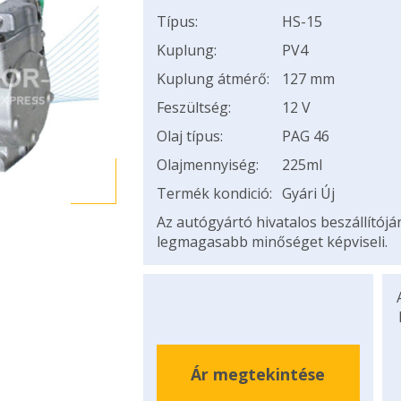
Típus:
HS-15
Kuplung:
PV4
Kuplung átmérő:
127 mm
Feszültség:
12 V
Olaj típus:
PAG 46
Olajmennyiség:
225ml
Termék kondició:
Gyári Új
Az autógyártó hivatalos beszállítój
legmagasabb minőséget képviseli.
Ár megtekintése