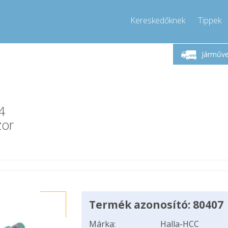
Kereskedőknek
Tippek
étfő-Péntek 9-17
Hívjon!
Hé
+36303967994
Járműv
+36303967994
pressor-express.hu
info@comp
4
zor
Termék azonosító: 80407
Márka:
Halla-HCC