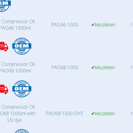
 Compressor Oil
PAG46-1000
✔készleten
1
PAG46 1000ml
 Compressor Oil
PAO68-1000
✔készleten
1
PAO68 1000ml
 Compressor Oil
O68 1000ml with
PAO68-1000-DYE
✔készleten
1
UV dye