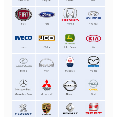
Chevrolet
Chrysler
Citroen
Ferrari
Fiat
Ford
Honda
Hyundai
Iveco
JCB Inc.
John Deere
Kia
Lexus
MAN
Maserati
Mazda
Mercedes-Benz
Mitsubishi
Nissan
Opel