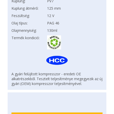
Kuplung:
PV7
Kuplung átmérő:
125 mm
Feszültség:
12 V
Olaj típus:
PAG 46
Olajmennyiség:
130ml
Termék kondició:
A gyári felújított kompresszor - eredeti OE
alkatrészekből. Tesztelt teljesítménye megegyezik az új
gyári (OEM) kompresszor teljesítményével.