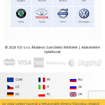
Peugeot
Porsche
Renault
Seat
Skoda
Toyota
Volvo
Volkswagen
© 2026 IOS s.r.o.
Általános Szerződési feltételek
|
Adatvédelmi
nyilatkozat
COM
FR
RU
CZ
IT
SK
DE
PL
UK
ES
RO
Az oldal sütiket használ a felhasználói élmény fokozása céljából.