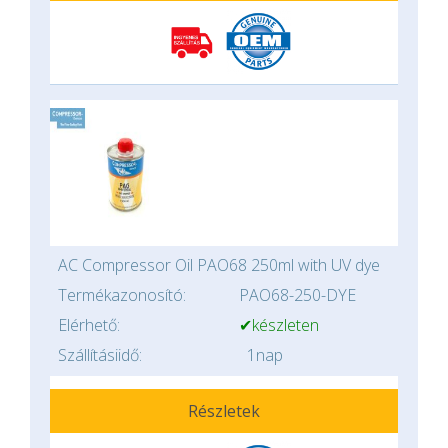
AC Compressor Oil PAO68 250ml with UV dye
Termékazonosító:
PAO68-250-DYE
Elérhető:
✔készleten
Szállításiidő:
1nap
Részletek