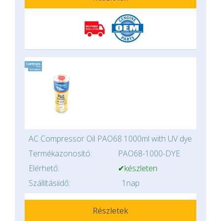
AC Compressor Oil PAO68 1000ml with UV dye
Termékazonosító:
PAO68-1000-DYE
Elérhető:
✔készleten
Szállításiidő:
1nap
Részletek