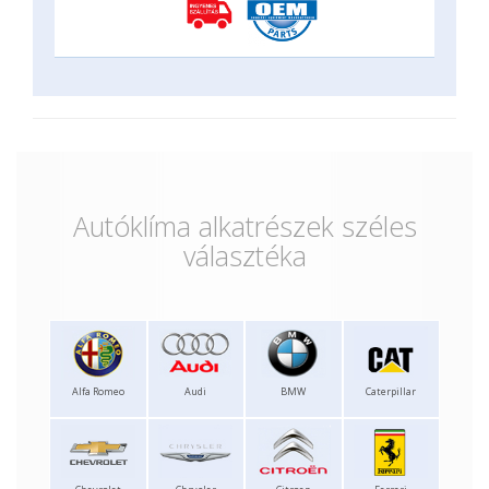
Autóklíma alkatrészek széles
választéka
Alfa Romeo
Audi
BMW
Caterpillar