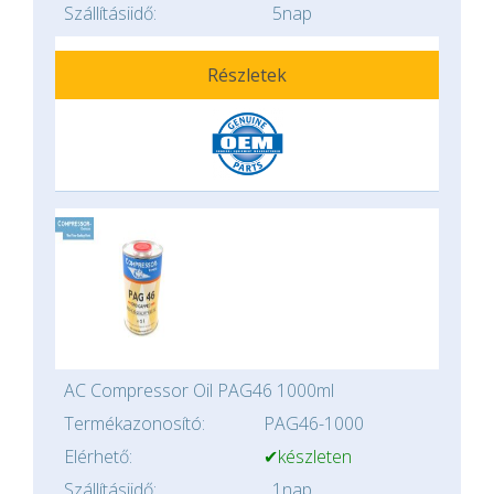
Szállításiidő:
5nap
Részletek
AC Compressor Oil PAG46 1000ml
Termékazonosító:
PAG46-1000
Elérhető:
✔készleten
Szállításiidő:
1nap