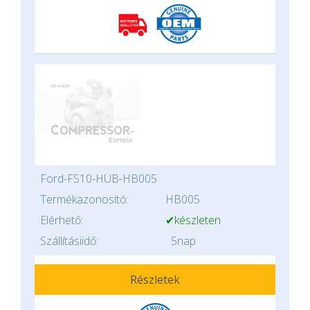
Ford-FS10-HUB-HB005
Termékazonosító:
HB005
Elérhető:
✔készleten
Szállításiidő:
5nap
Részletek