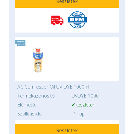
Részletek
AC Comressor Oil UV DYE 1000ml
Termékazonosító:
UVDYE-1000
Elérhető:
✔készleten
Szállításiidő:
1nap
Részletek