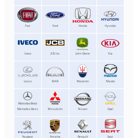
Fiat
Ford
Honda
Hyundai
Iveco
JCB Inc.
John Deere
Kia
Lexus
MAN
Maserati
Mazda
Mercedes-Benz
Mitsubishi
Nissan
Opel
Peugeot
Porsche
Renault
Seat