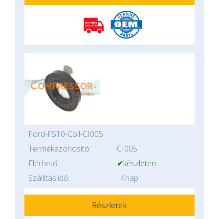
Ford-FS10-Coil-CI005
Termékazonosító:
CI005
Elérhető:
✔készleten
Szállításiidő:
4nap
Részletek