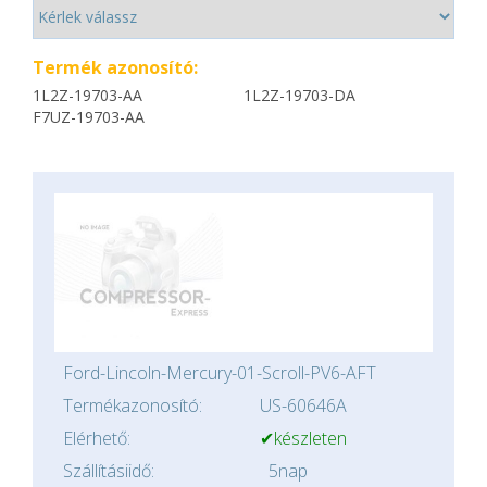
Termék azonosító:
1L2Z-19703-AA
1L2Z-19703-DA
F7UZ-19703-AA
Ford-Lincoln-Mercury-01-Scroll-PV6-AFT
Termékazonosító:
US-60646A
Elérhető:
✔készleten
Szállításiidő:
5nap