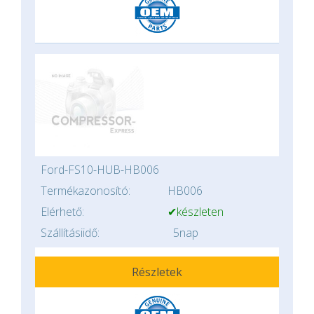
Ford-FS10-HUB-HB006
Termékazonosító:
HB006
Elérhető:
✔készleten
Szállításiidő:
5nap
Részletek