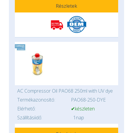
Részletek
AC Compressor Oil PAO68 250ml with UV dye
Termékazonosító:
PAO68-250-DYE
Elérhető:
✔készleten
Szállításiidő:
1nap