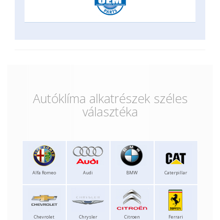
Autóklíma alkatrészek széles
választéka
Alfa Romeo
Audi
BMW
Caterpillar
Chevrolet
Chrysler
Citroen
Ferrari