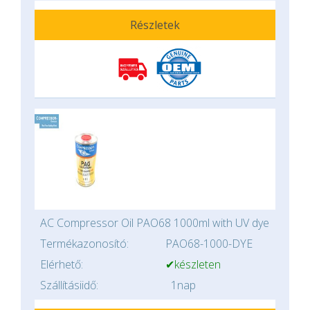
Részletek
AC Compressor Oil PAO68 1000ml with UV dye
Termékazonosító:
PAO68-1000-DYE
Elérhető:
✔készleten
Szállításiidő:
1nap