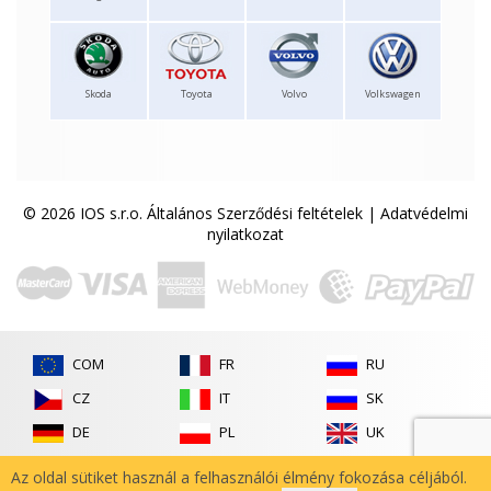
Skoda
Toyota
Volvo
Volkswagen
© 2026 IOS s.r.o.
Általános Szerződési feltételek
|
Adatvédelmi
nyilatkozat
COM
FR
RU
CZ
IT
SK
DE
PL
UK
ES
RO
Az oldal sütiket használ a felhasználói élmény fokozása céljából.