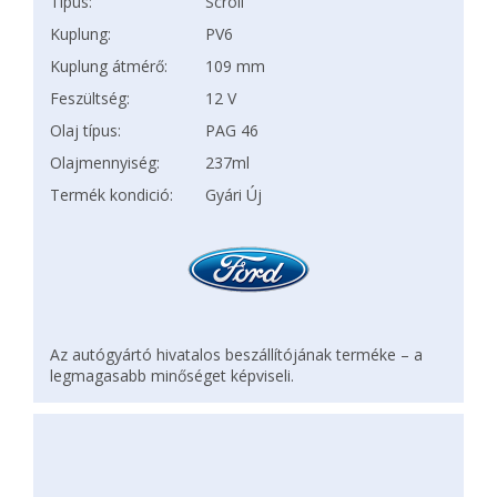
Típus:
Scroll
Kuplung:
PV6
Kuplung átmérő:
109 mm
Feszültség:
12 V
Olaj típus:
PAG 46
Olajmennyiség:
237ml
Termék kondició:
Gyári Új
Az autógyártó hivatalos beszállítójának terméke – a
legmagasabb minőséget képviseli.