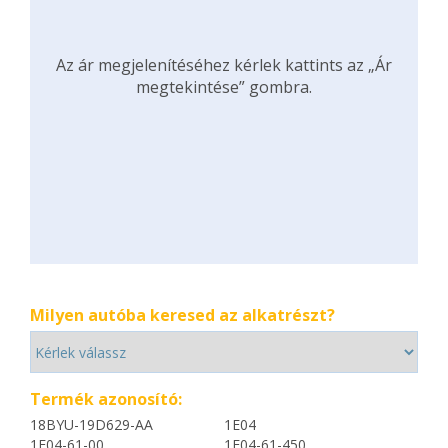
Az ár megjelenítéséhez kérlek kattints az „Ár
megtekintése” gombra.
Milyen autóba keresed az alkatrészt?
Termék azonosító:
18BYU-19D629-AA
1E04
1E04-61-00
1E04-61-450