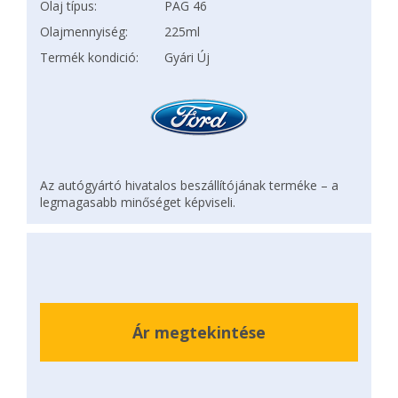
Olaj típus:
PAG 46
Olajmennyiség:
225ml
Termék kondició:
Gyári Új
Az autógyártó hivatalos beszállítójának terméke – a
legmagasabb minőséget képviseli.
Ár megtekintése