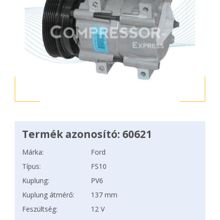
Termék azonosító: 60621
Márka:
Ford
Típus:
FS10
Kuplung:
PV6
Kuplung átmérő:
137 mm
Feszültség:
12 V