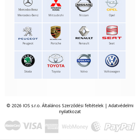
Mercedes-Benz
Mitsubishi
Nissan
Opel
Peugeot
Porsche
Renault
Seat
Skoda
Toyota
Volvo
Volkswagen
© 2026 IOS s.r.o.
Általános Szerződési feltételek
|
Adatvédelmi
nyilatkozat