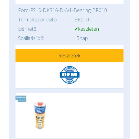
Ford-FS10-DKS16-DKV1-Bearing-BR010
Termékazonosító:
BR010
Elérhető:
✔készleten
Szállításiidő:
5nap
Részletek