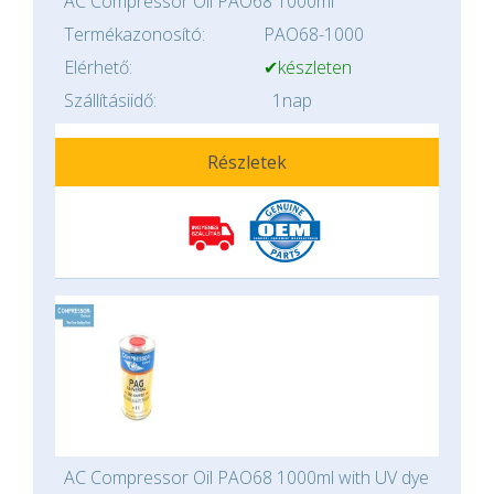
AC Compressor Oil PAO68 1000ml
Termékazonosító:
PAO68-1000
Elérhető:
✔készleten
Szállításiidő:
1nap
Részletek
AC Compressor Oil PAO68 1000ml with UV dye