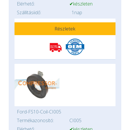
Elérhető:
✔készleten
Szállításiidő:
1nap
Részletek
Ford-FS10-Coil-CI005
Termékazonosító:
CI005
Elérhető:
✔készleten