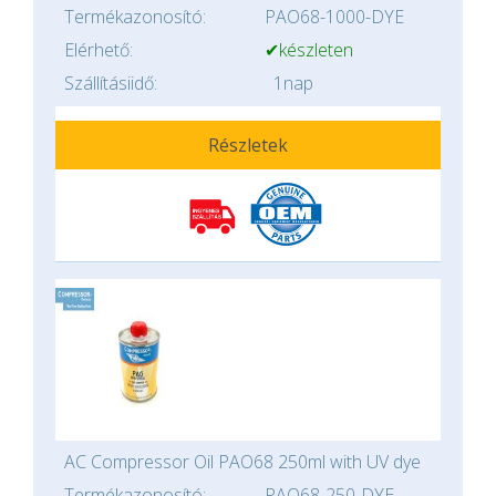
Termékazonosító:
PAO68-1000-DYE
Elérhető:
✔készleten
Szállításiidő:
1nap
Részletek
AC Compressor Oil PAO68 250ml with UV dye
Termékazonosító:
PAO68-250-DYE