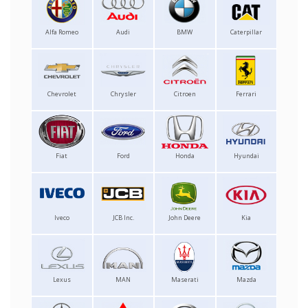
Alfa Romeo
Audi
BMW
Caterpillar
Chevrolet
Chrysler
Citroen
Ferrari
Fiat
Ford
Honda
Hyundai
Iveco
JCB Inc.
John Deere
Kia
Lexus
MAN
Maserati
Mazda