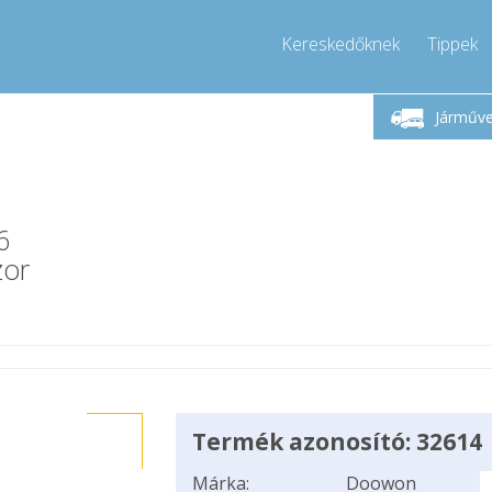
Kereskedőknek
Tippek
étfő-Péntek 9-17
Hívjon!
Hé
+36303967994
Járműv
+36303967994
pressor-express.hu
info@comp
6
zor
Termék azonosító: 32614
Márka:
Doowon