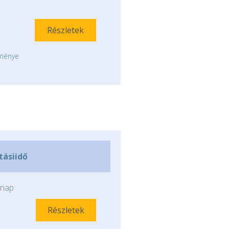
Részletek
tménye
ításiidő
nap
Részletek