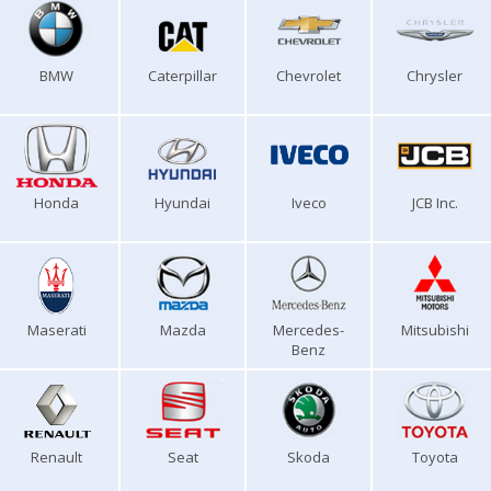
BMW
Caterpillar
Chevrolet
Chrysler
Honda
Hyundai
Iveco
JCB Inc.
Maserati
Mazda
Mercedes-
Mitsubishi
Benz
Renault
Seat
Skoda
Toyota