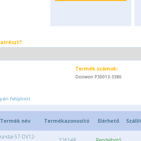
katrészt?
Termék számok:
Doowon P30013-3380
yári felújított
Termék név
Termékazonosító
Elérhető
Szállí
undai-57-DV12-
32614R
Rendelhető