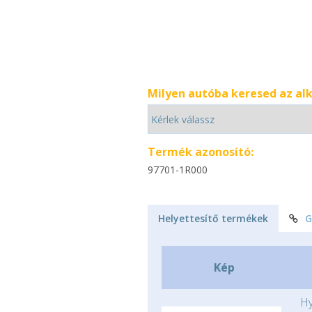
Milyen autóba keresed az al
Termék azonosító:
97701-1R000
Helyettesítő termékek
G
Kép
Hy