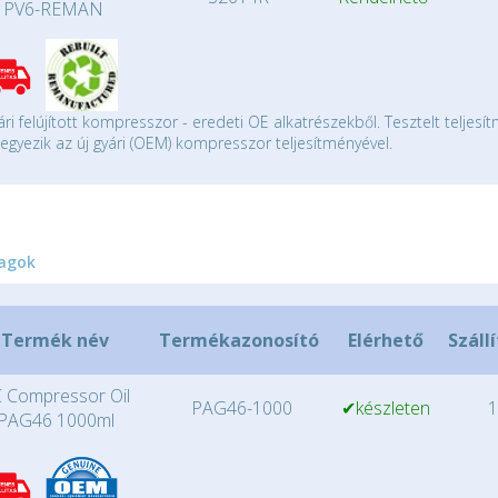
PV6-REMAN
ári felújított kompresszor - eredeti OE alkatrészekből. Tesztelt teljesí
gyezik az új gyári (OEM) kompresszor teljesítményével.
agok
Termék név
Termékazonosító
Elérhető
Száll
 Compressor Oil
PAG46-1000
✔készleten
1
PAG46 1000ml