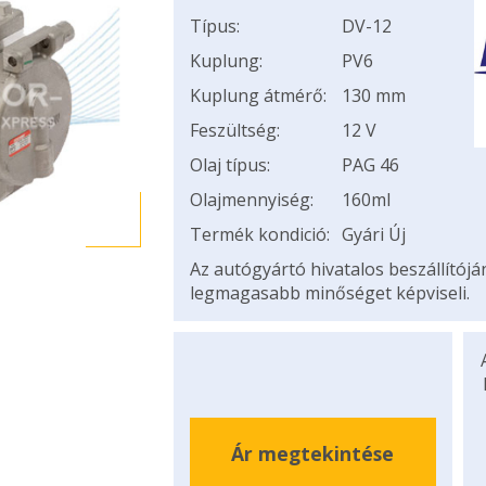
Típus:
DV-12
Kuplung:
PV6
Kuplung átmérő:
130 mm
Feszültség:
12 V
Olaj típus:
PAG 46
Olajmennyiség:
160ml
Termék kondició:
Gyári Új
Az autógyártó hivatalos beszállítój
legmagasabb minőséget képviseli.
Ár megtekintése