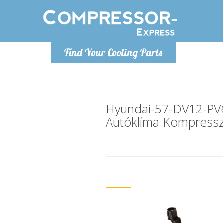
H
Find Your Cooling Parts
info@com
Hyundai-57-DV12-PV
Autóklíma Kompress