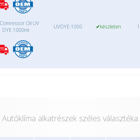
Comressor Oil UV
UVDYE-1000
✔készleten
1
DYE 1000ml
Autóklíma alkatrészek széles választéka