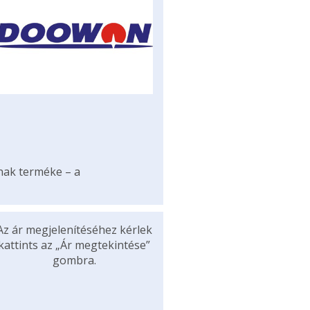
ának terméke – a
Az ár megjelenítéséhez kérlek
kattints az „Ár megtekintése”
gombra.