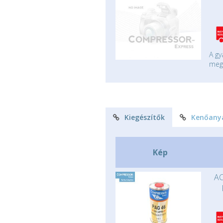
A gy
mege
Kiegészítők
Kenőany
Kép
AC