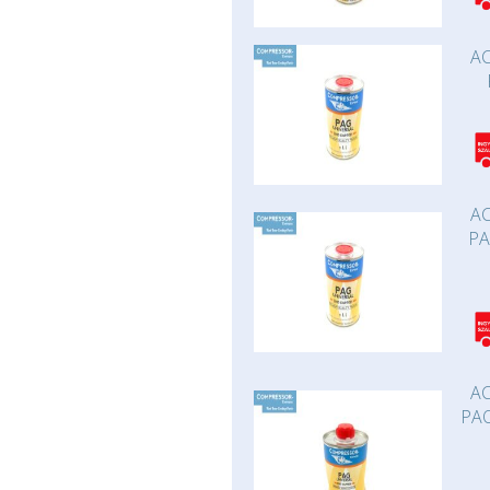
AC
AC
PA
AC
PAO