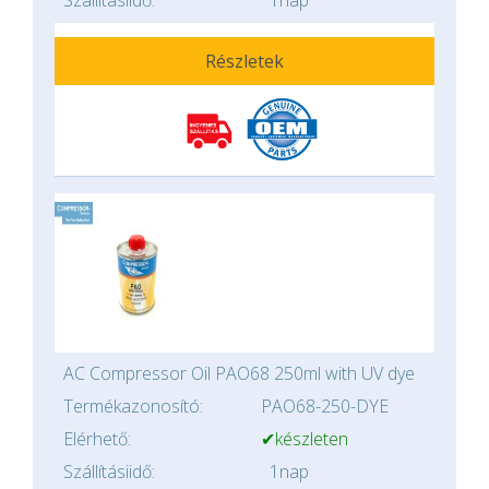
Szállításiidő:
1nap
Részletek
AC Compressor Oil PAO68 250ml with UV dye
Termékazonosító:
PAO68-250-DYE
Elérhető:
✔készleten
Szállításiidő:
1nap