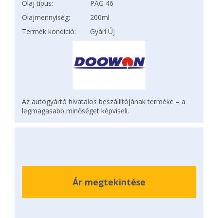
Olaj típus:
PAG 46
Olajmennyiség:
200ml
Termék kondició:
Gyári Új
Az autógyártó hivatalos beszállítójának terméke – a
legmagasabb minőséget képviseli.
Ár megtekintése