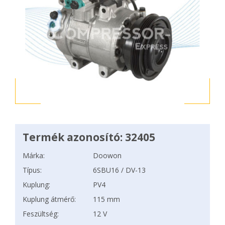
Termék azonosító: 32405
Márka:
Doowon
Típus:
6SBU16 / DV-13
Kuplung:
PV4
Kuplung átmérő:
115 mm
Feszültség:
12 V