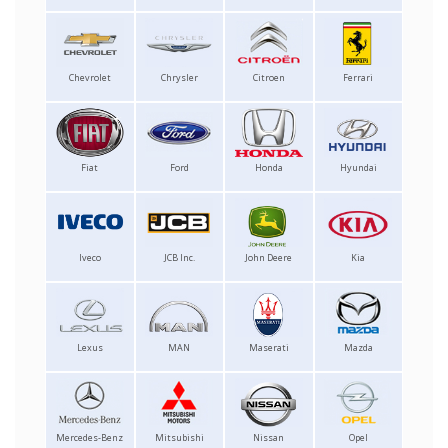
Chevrolet
Chrysler
Citroen
Ferrari
Fiat
Ford
Honda
Hyundai
Iveco
JCB Inc.
John Deere
Kia
Lexus
MAN
Maserati
Mazda
Mercedes-Benz
Mitsubishi
Nissan
Opel