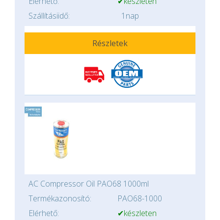
Elérhető:
✔készleten
Szállításiidő:
1nap
Részletek
AC Compressor Oil PAO68 1000ml
Termékazonosító:
PAO68-1000
Elérhető:
✔készleten