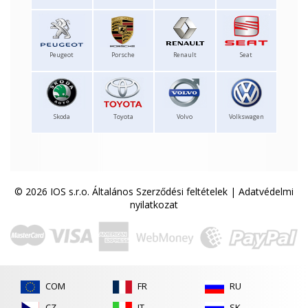
Peugeot
Porsche
Renault
Seat
Skoda
Toyota
Volvo
Volkswagen
© 2026 IOS s.r.o.
Általános Szerződési feltételek
|
Adatvédelmi
nyilatkozat
COM
FR
RU
CZ
IT
SK