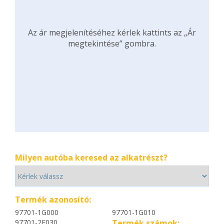
Az ár megjelenítéséhez kérlek kattints az „Ár
megtekintése” gombra.
Milyen autóba keresed az alkatrészt?
Termék azonosító:
97701-1G000
97701-1G010
97701-2F030
Termék számok: