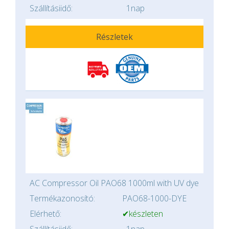
Szállításiidő:
1nap
Részletek
AC Compressor Oil PAO68 1000ml with UV dye
Termékazonosító:
PAO68-1000-DYE
Elérhető:
✔készleten