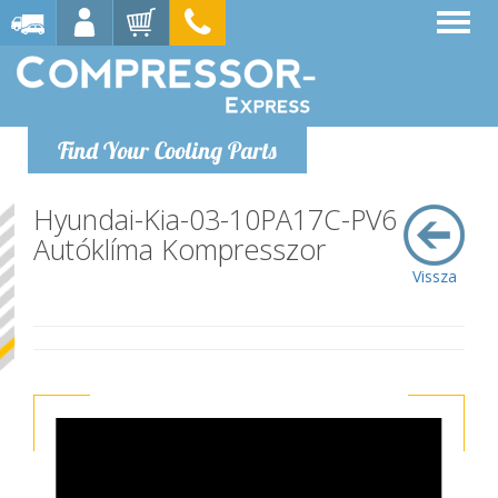
Find Your Cooling Parts
Hyundai-Kia-03-10PA17C-PV6
Autóklíma Kompresszor
Vissza