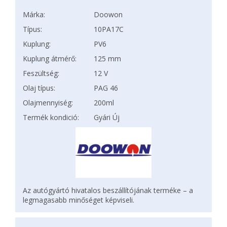
Márka:
Doowon
Típus:
10PA17C
Kuplung:
PV6
Kuplung átmérő:
125 mm
Feszültség:
12 V
Olaj típus:
PAG 46
Olajmennyiség:
200ml
Termék kondició:
Gyári Új
Az autógyártó hivatalos beszállítójának terméke – a
legmagasabb minőséget képviseli.