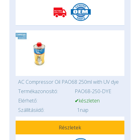
AC Compressor Oil PAO68 250ml with UV dye
Termékazonosító:
PAO68-250-DYE
Elérhető:
✔készleten
Szállításiidő:
1nap
Részletek