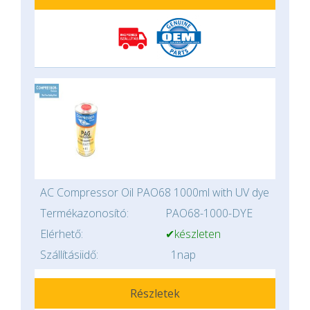
AC Compressor Oil PAO68 1000ml with UV dye
Termékazonosító:
PAO68-1000-DYE
Elérhető:
✔készleten
Szállításiidő:
1nap
Részletek