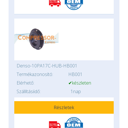
Denso-10PA17C-HUB-HB001
Termékazonosító:
HB001
Elérhető:
✔készleten
Szállításiidő:
1nap
Részletek