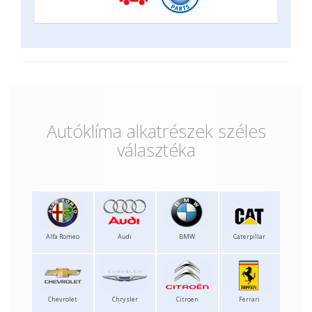
Autóklíma alkatrészek széles
választéka
Alfa Romeo
Audi
BMW
Caterpillar
Chevrolet
Chrysler
Citroen
Ferrari