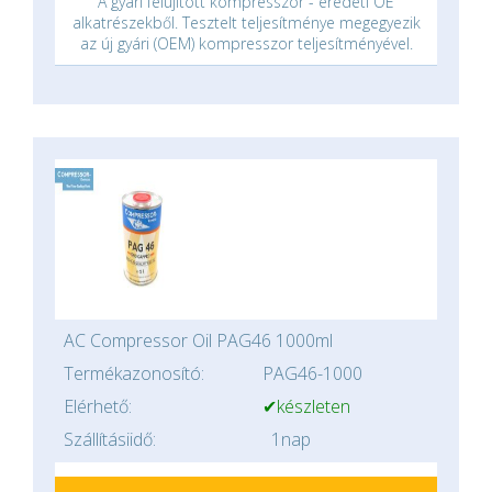
A gyári felújított kompresszor - eredeti OE
alkatrészekből. Tesztelt teljesítménye megegyezik
az új gyári (OEM) kompresszor teljesítményével.
AC Compressor Oil PAG46 1000ml
Termékazonosító:
PAG46-1000
Elérhető:
✔készleten
Szállításiidő:
1nap