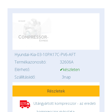
Hyundai-Kia-03-10PA17C-PV6-AFT
Termékazonosító:
32606A
Elérhető:
✔készleten
Szállításiidő:
3nap
Részletek
Utángyártott kompresszor - az eredeti
kompresszor másolata.