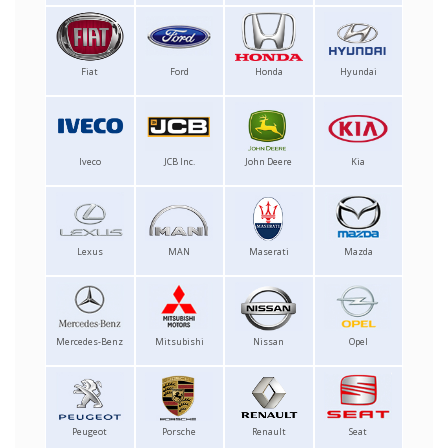
Fiat
Ford
Honda
Hyundai
Iveco
JCB Inc.
John Deere
Kia
Lexus
MAN
Maserati
Mazda
Mercedes-Benz
Mitsubishi
Nissan
Opel
Peugeot
Porsche
Renault
Seat