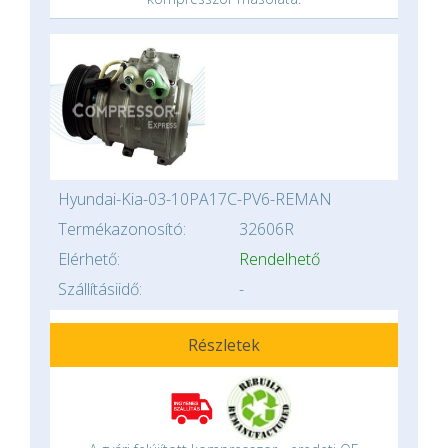
Hyundai-Kia-03-10PA17C-PV6-REMAN
Termékazonosító:
32606R
Elérhető:
Rendelhető
Szállításiidő:
-
Részletek