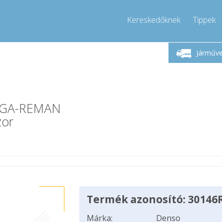
Kereskedőknek
Tippek
étfő-Péntek 9-17
Hívjon!
Hé
+36303967994
Járműv
+36303967994
pressor-express.hu
info@comp
-1GA-REMAN
zor
Termék azonosító: 30146
Márka:
Denso