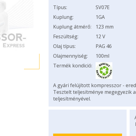
Típus:
SV07E
Kuplung:
1GA
Kuplung átmérő:
123 mm
Feszültség:
12 V
Olaj típus:
PAG 46
Olajmennyiség:
100ml
Termék kondició:
A gyári felújított kompresszor - ered
Tesztelt teljesítménye megegyezik 
teljesítményével.