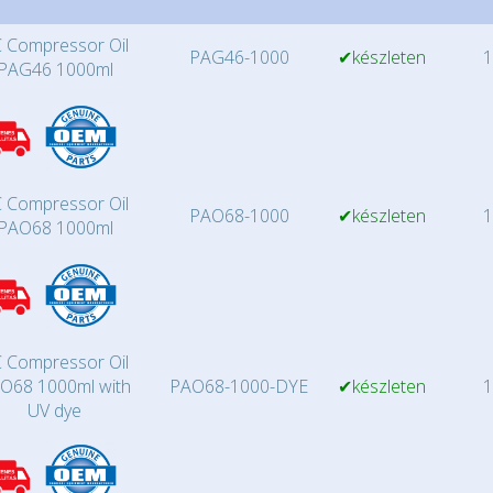
 Compressor Oil
PAG46-1000
✔készleten
1
PAG46 1000ml
 Compressor Oil
PAO68-1000
✔készleten
1
PAO68 1000ml
 Compressor Oil
O68 1000ml with
PAO68-1000-DYE
✔készleten
1
UV dye