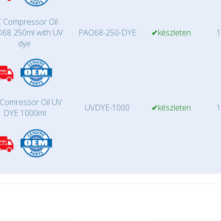
 Compressor Oil
68 250ml with UV
PAO68-250-DYE
✔készleten
1
dye
Comressor Oil UV
UVDYE-1000
✔készleten
1
DYE 1000ml