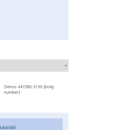
Denso 447280-3130 (body
number)
ításiidő