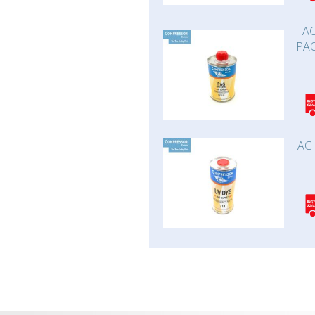
AC
PAO
AC 