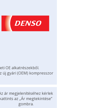
eti OE alkatrészekből.
az új gyári (OEM) kompresszor
Az ár megjelenítéséhez kérlek
kattints az „Ár megtekintése”
gombra.