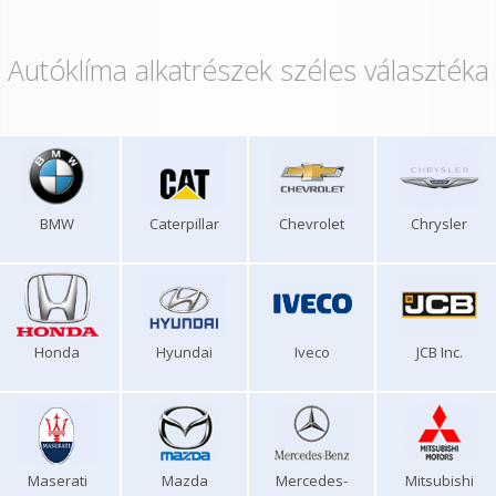
Autóklíma alkatrészek széles választéka
BMW
Caterpillar
Chevrolet
Chrysler
Honda
Hyundai
Iveco
JCB Inc.
Maserati
Mazda
Mercedes-
Mitsubishi