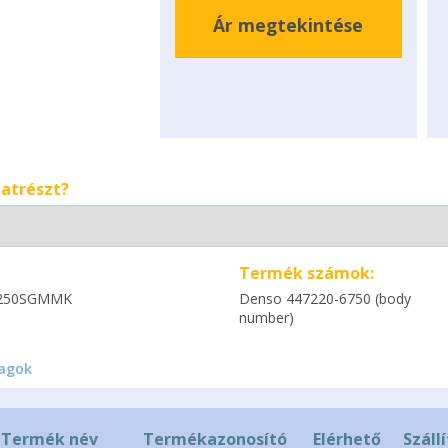
Ár megtekintése
katrészt?
Termék számok:
250SGMMK
Denso 447220-6750 (body
number)
agok
Termék név
Termékazonosító
Elérhető
Száll