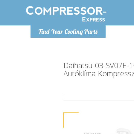
H
Find Your Cooling Parts
info@com
Daihatsu-03-SV07E
Autóklíma Kompress