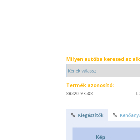
Milyen autóba keresed az al
Termék azonosító:
88320-97508
L
Kiegészítők
Kenőany
Kép