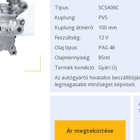
Típus:
SCSA06C
Kuplung:
PV5
Kuplung átmérő:
100 mm
Feszültség:
12 V
Olaj típus:
PAG 46
Olajmennyiség:
85ml
Termék kondició:
Gyári Új
Az autógyártó hivatalos beszállítój
legmagasabb minőséget képviseli.
Ár megtekintése