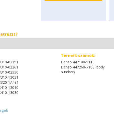
katrészt?
Termék számok:
8310-02191
Denso 447180-9110
8310-02261
Denso 447260-7100 (body
number)
8310-02330
8310-13031
8320-1A481
8410-13010
8410-13030
agok