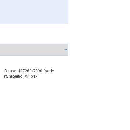
Denso 447260-7090 (body
number)
Denso DCP50013