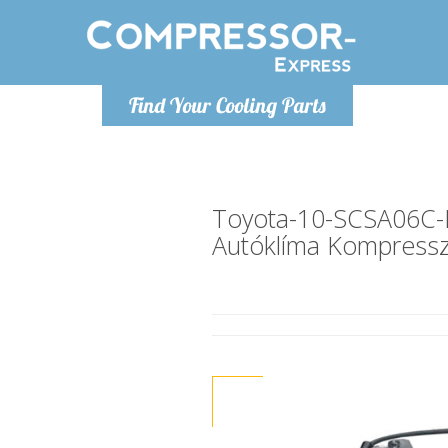
Hétfő-Péntek 9-17
Find Your Cooling Parts
+36303967994
info@compressor-express.hu
Toyota-10-SCSA06C-
Autóklíma Kompress