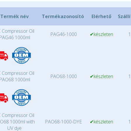
Termék név
Termékazonosító
Elérhető
Száll
 Compressor Oil
PAG46-1000
✔készleten
1
PAG46 1000ml
 Compressor Oil
PAO68-1000
✔készleten
1
PAO68 1000ml
 Compressor Oil
O68 1000ml with
PAO68-1000-DYE
✔készleten
1
UV dye