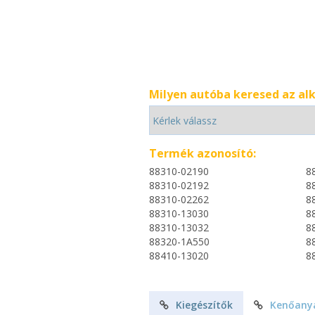
Milyen autóba keresed az al
Termék azonosító:
88310-02190
8
88310-02192
8
88310-02262
8
88310-13030
8
88310-13032
8
88320-1A550
8
88410-13020
8
Kiegészítők
Kenőany