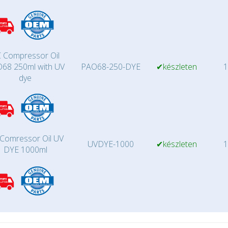
 Compressor Oil
68 250ml with UV
PAO68-250-DYE
✔készleten
1
dye
Comressor Oil UV
UVDYE-1000
✔készleten
1
DYE 1000ml