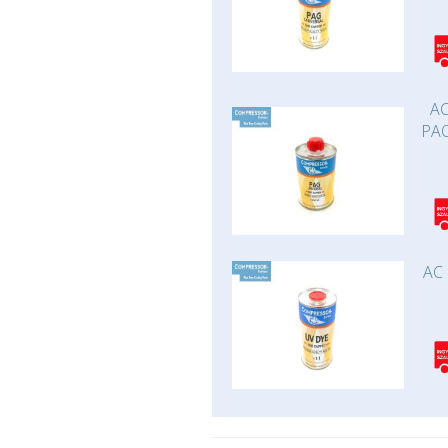
AC
PAO
AC 