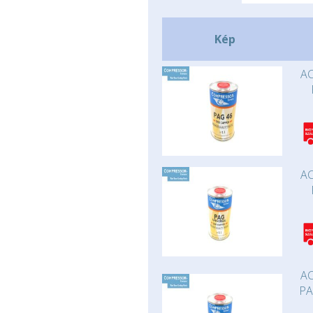
Kép
AC
AC
AC
PA