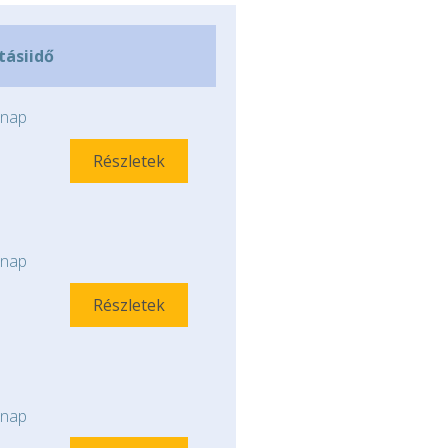
ításiidő
nap
Részletek
nap
Részletek
nap