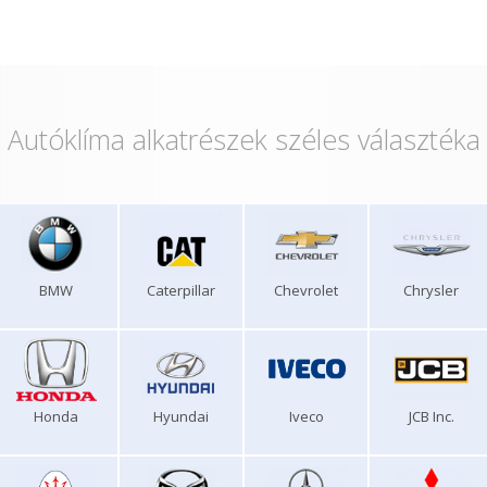
Autóklíma alkatrészek széles választéka
BMW
Caterpillar
Chevrolet
Chrysler
Honda
Hyundai
Iveco
JCB Inc.