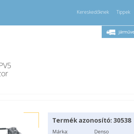
Kereskedőknek
Tippek
Hívjon!
Hétfő-Péntek 9-17
+36303967994
Járműv
+36303967994
info@compressor-express.hu
PV5
zor
Termék azonosító: 30538
Márka:
Denso