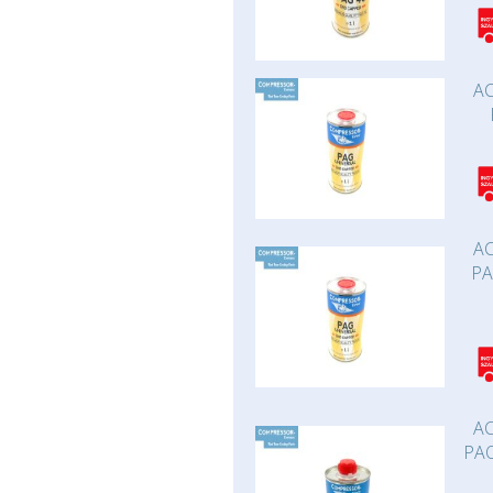
AC
AC
PA
AC
PAO