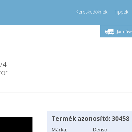
Kereskedőknek
Tippek
Hívjon!
Hétfő-Péntek 9-17
+36303967994
Járműv
+36303967994
info@compressor-express.hu
V4
zor
Termék azonosító: 30458
Márka:
Denso