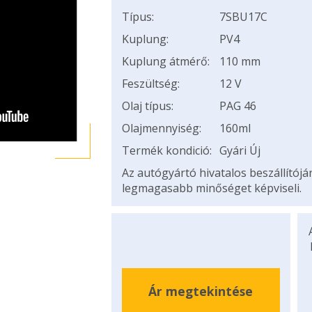
Típus:
7SBU17C
Kuplung:
PV4
Kuplung átmérő:
110 mm
Feszültség:
12 V
Olaj típus:
PAG 46
Olajmennyiség:
160ml
Termék kondició:
Gyári Új
Az autógyártó hivatalos beszállítój
legmagasabb minőséget képviseli.
Ár megtekintése