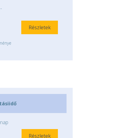
-
Részletek
tménye
ításiidő
nap
Részletek