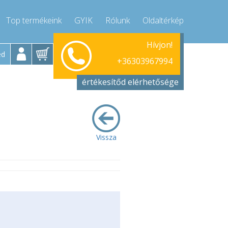
Top termékeink
GYIK
Rólunk
Oldaltérkép
Hívjon!
Hétfő-Péntek 9-17
+36303967994
ed
+36303967994
info@compressor-express.hu
értékesítőd elérhetősége
Vissza