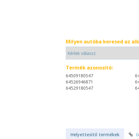
Milyen autóba keresed az al
Termék azonosító:
64509180547
6
64526946871
6
64529180547
6
Helyettesítő termékek
G