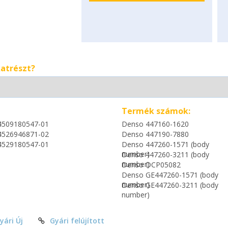
katrészt?
Termék számok:
4509180547-01
Denso 447160-1620
4526946871-02
Denso 447190-7880
4529180547-01
Denso 447260-1571 (body
number)
Denso 447260-3211 (body
number)
Denso DCP05082
Denso GE447260-1571 (body
number)
Denso GE447260-3211 (body
number)
yári Új
Gyári felújított