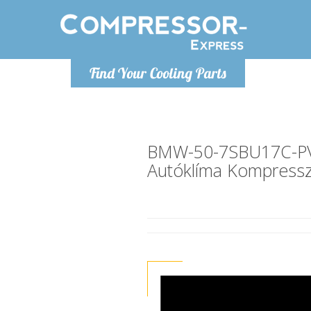
Hétfő-Péntek 9-17
Find Your Cooling Parts
+36303967994
info@compressor-express.hu
BMW-50-7SBU17C-P
Autóklíma Kompress