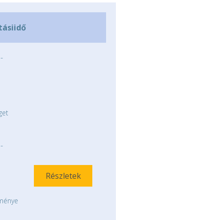
tásiidő
-
get
-
Részletek
tménye