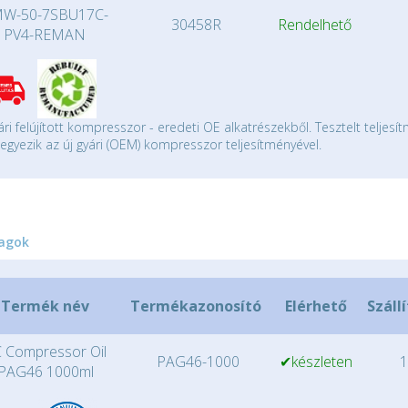
W-50-7SBU17C-
30458R
Rendelhető
PV4-REMAN
ári felújított kompresszor - eredeti OE alkatrészekből. Tesztelt teljesí
gyezik az új gyári (OEM) kompresszor teljesítményével.
agok
Termék név
Termékazonosító
Elérhető
Száll
 Compressor Oil
PAG46-1000
✔készleten
1
PAG46 1000ml