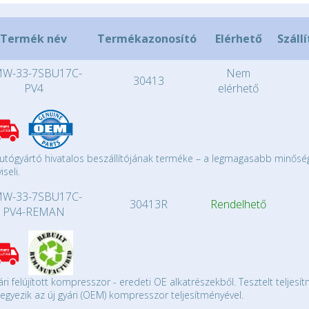
Termék név
Termékazonosító
Elérhető
Szállí
W-33-7SBU17C-
Nem
30413
PV4
elérhető
utógyártó hivatalos beszállítójának terméke – a legmagasabb minősé
iseli.
W-33-7SBU17C-
30413R
Rendelhető
PV4-REMAN
ári felújított kompresszor - eredeti OE alkatrészekből. Tesztelt teljesí
gyezik az új gyári (OEM) kompresszor teljesítményével.