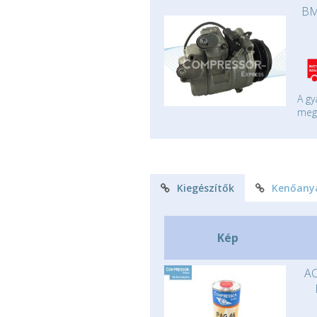
BM
A gy
mege
Kiegészítők
Kenőany
Kép
AC