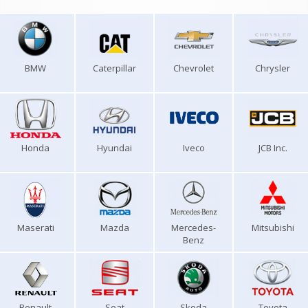
BMW
Caterpillar
Chevrolet
Chrysler
Honda
Hyundai
Iveco
JCB Inc.
Maserati
Mazda
Mercedes-
Mitsubishi
Benz
Renault
Seat
Skoda
Toyota