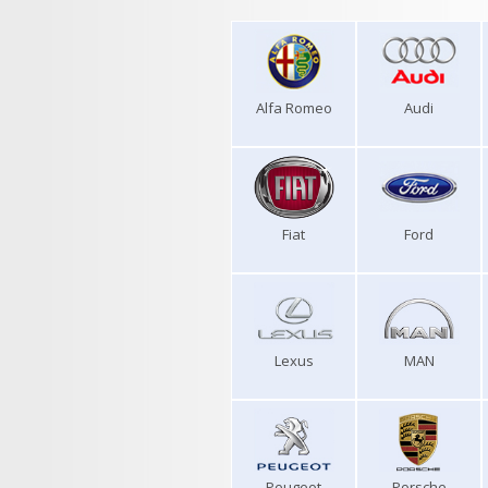
Alfa Romeo
Audi
Fiat
Ford
Lexus
MAN
Peugeot
Porsche