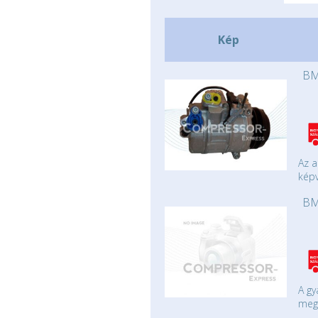
Kép
BM
Az a
képv
BM
A gy
mege