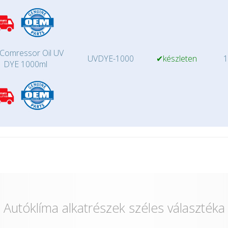
Comressor Oil UV
UVDYE-1000
✔készleten
1
DYE 1000ml
Autóklíma alkatrészek széles választéka