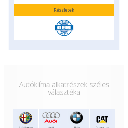
Részletek
Autóklíma alkatrészek széles
választéka
Alfa Romeo
Audi
BMW
Caterpillar