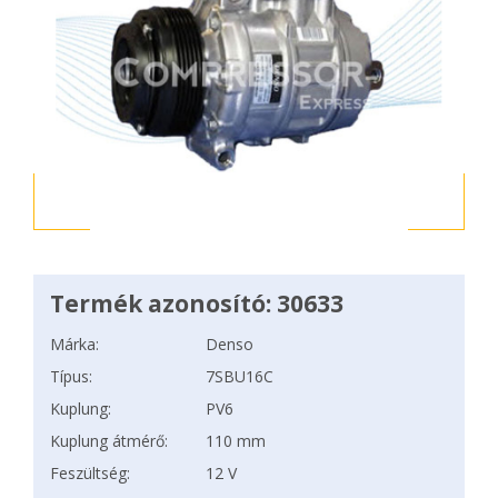
Termék azonosító: 30633
Márka:
Denso
Típus:
7SBU16C
Kuplung:
PV6
Kuplung átmérő:
110 mm
Feszültség:
12 V