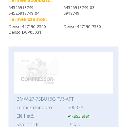
Termék azonosító:
64526918749
64526918749-03
64526918749-04
6918749
Termék számok:
Denso 447190-2560
Denso 447190-7530
Denso DCP05031
BMW-27-7SBU16C-PV6-AFT
Termékazonosító:
30633A
Elérhető:
✔készleten
Szállításiidő:
5nap