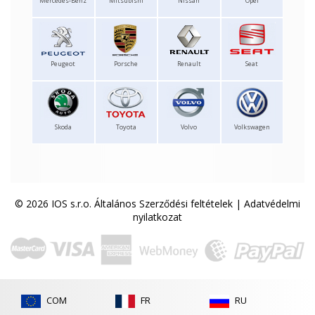
Mercedes-Benz
Mitsubishi
Nissan
Opel
Peugeot
Porsche
Renault
Seat
Skoda
Toyota
Volvo
Volkswagen
© 2026 IOS s.r.o.
Általános Szerződési feltételek
|
Adatvédelmi
nyilatkozat
COM
FR
RU