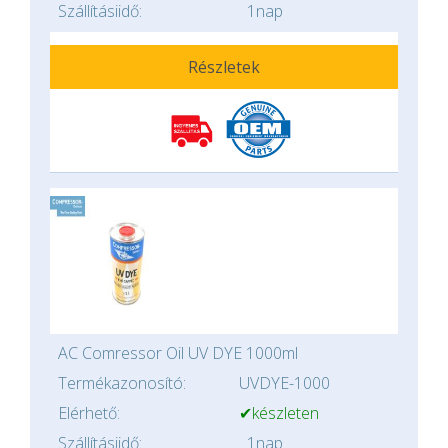
Szállításiidő:
1nap
Részletek
AC Comressor Oil UV DYE 1000ml
Termékazonosító:
UVDYE-1000
Elérhető:
✔készleten
Szállításiidő:
1nap