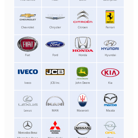
Chevrolet
Chrysler
Citroen
Ferrari
Fiat
Ford
Honda
Hyundai
Iveco
JCB Inc.
John Deere
Kia
Lexus
MAN
Maserati
Mazda