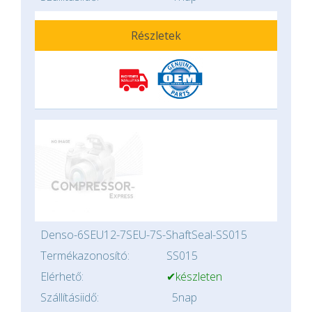
Részletek
Denso-6SEU12-7SEU-7S-ShaftSeal-SS015
Termékazonosító:
SS015
Elérhető:
✔készleten
Szállításiidő:
5nap