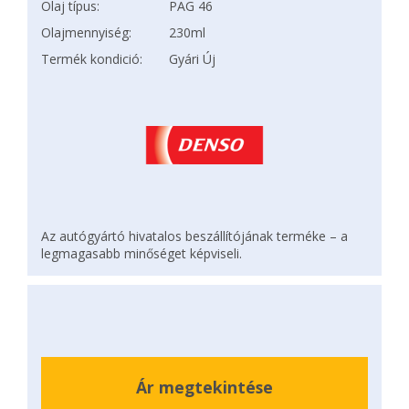
Olaj típus:
PAG 46
Olajmennyiség:
230ml
Termék kondició:
Gyári Új
Az autógyártó hivatalos beszállítójának terméke – a
legmagasabb minőséget képviseli.
Ár megtekintése