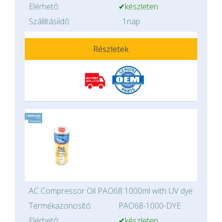
Elérhető:
✔készleten
Szállításiidő:
1nap
Részletek
AC Compressor Oil PAO68 1000ml with UV dye
Termékazonosító:
PAO68-1000-DYE
Elérhető:
✔készleten