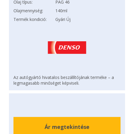
Olaj típus:
PAG 46
Olajmennyiség:
140ml
Termék kondició:
Gyári Új
Az autógyártó hivatalos beszállítójának terméke – a
legmagasabb minőséget képviseli.
Ár megtekintése