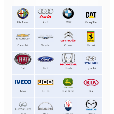
Alfa Romeo
Audi
BMW
Caterpillar
Chevrolet
Chrysler
Citroen
Ferrari
Fiat
Ford
Honda
Hyundai
Iveco
JCB Inc.
John Deere
Kia
Lexus
MAN
Maserati
Mazda