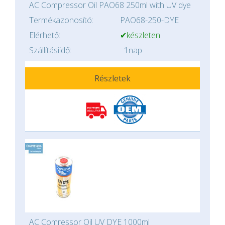
AC Compressor Oil PAO68 250ml with UV dye
Termékazonosító:
PAO68-250-DYE
Elérhető:
✔készleten
Szállításiidő:
1nap
Részletek
AC Comressor Oil UV DYE 1000ml