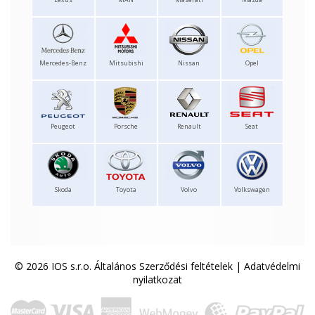
Mercedes-Benz
Mitsubishi
Nissan
Opel
Peugeot
Porsche
Renault
Seat
Skoda
Toyota
Volvo
Volkswagen
© 2026 IOS s.r.o.
Általános Szerződési feltételek
|
Adatvédelmi
nyilatkozat