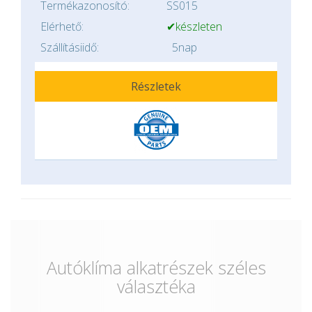
Termékazonosító:
SS015
Elérhető:
✔készleten
Szállításiidő:
5nap
Részletek
Autóklíma alkatrészek széles
választéka