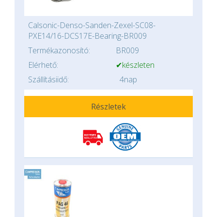
Calsonic-Denso-Sanden-Zexel-SC08-
PXE14/16-DCS17E-Bearing-BR009
Termékazonosító:
BR009
Elérhető:
✔készleten
Szállításiidő:
4nap
Részletek