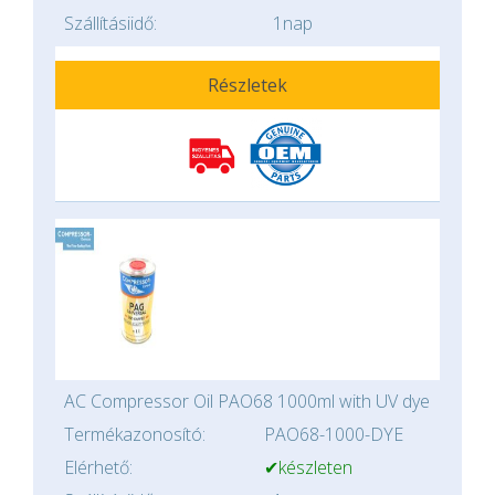
Szállításiidő:
1nap
Részletek
AC Compressor Oil PAO68 1000ml with UV dye
Termékazonosító:
PAO68-1000-DYE
Elérhető:
✔készleten