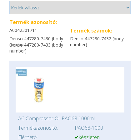
Termék azonosító:
A0042301711
Termék számok:
Denso 447280-7430 (body
Denso 447280-7432 (body
number)
number)
Denso 447280-7433 (body
number)
AC Compressor Oil PAO68 1000ml
Termékazonosító:
PAO68-1000
Elérhető:
✔készleten