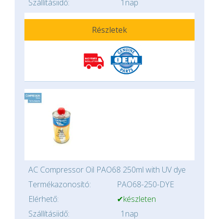
Szállításiidő:
1nap
Részletek
AC Compressor Oil PAO68 250ml with UV dye
Termékazonosító:
PAO68-250-DYE
Elérhető:
✔készleten
Szállításiidő:
1nap