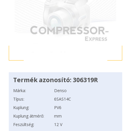
Termék azonosító: 306319R
Márka:
Denso
Típus:
6SAS14C
Kuplung:
PV6
Kuplung átmérő:
mm
Feszültség:
12 V