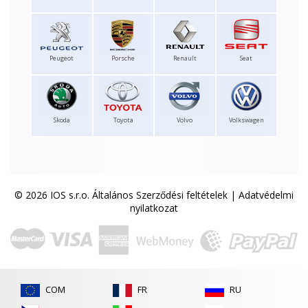
Peugeot
Porsche
Renault
Seat
Skoda
Toyota
Volvo
Volkswagen
© 2026 IOS s.r.o.
Általános Szerződési feltételek
|
Adatvédelmi
nyilatkozat
COM
FR
RU