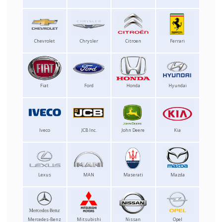
Chevrolet
Chrysler
Citroen
Ferrari
Fiat
Ford
Honda
Hyundai
Iveco
JCB Inc.
John Deere
Kia
Lexus
MAN
Maserati
Mazda
Mercedes-Benz
Mitsubishi
Nissan
Opel