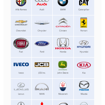
Alfa Romeo
Audi
BMW
Caterpillar
Chevrolet
Chrysler
Citroen
Ferrari
Fiat
Ford
Honda
Hyundai
Iveco
JCB Inc.
John Deere
Kia
Lexus
MAN
Maserati
Mazda