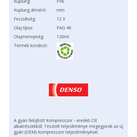
Kuplung:
PV6
Kuplung átmérő:
mm
Feszültség:
12 V
Olaj típus:
PAG 46
Olajmennyiség:
120ml
Termék kondició:
A gyári felújított kompresszor - eredeti OE
alkatrészekből. Tesztelt teljesítménye megegyezik az új
gyári (OEM) kompresszor teljesítményével.