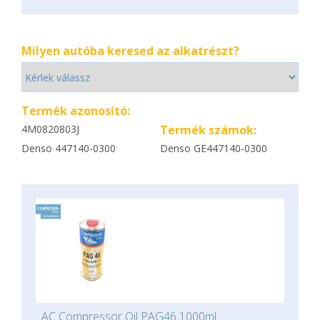
Milyen autóba keresed az alkatrészt?
Termék azonosító:
4M0820803J
Termék számok:
Denso 447140-0300
Denso GE447140-0300
AC Compressor Oil PAG46 1000ml