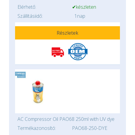
Elérhető:
✔készleten
Szállításiidő:
1nap
Részletek
AC Compressor Oil PAO68 250ml with UV dye
Termékazonosító:
PAO68-250-DYE