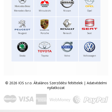
Mercedes-Benz
Mitsubishi
Nissan
Opel
Peugeot
Porsche
Renault
Seat
Skoda
Toyota
Volvo
Volkswagen
© 2026 IOS s.r.o.
Általános Szerződési feltételek
|
Adatvédelmi
nyilatkozat