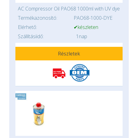
AC Compressor Oil PAO68 1000ml with UV dye
Termékazonosító:
PAO68-1000-DYE
Elérhető:
✔készleten
Szállításiidő:
1nap
Részletek