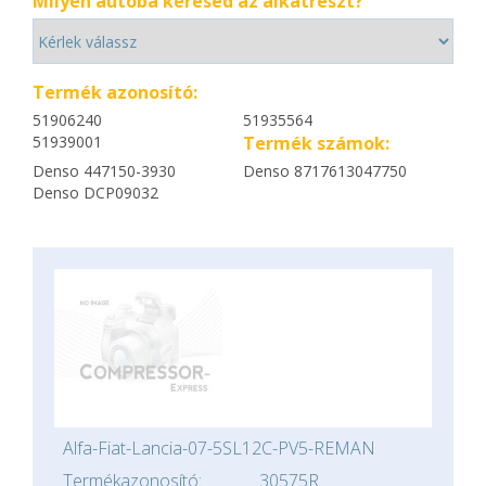
Milyen autóba keresed az alkatrészt?
Termék azonosító:
51906240
51935564
51939001
Termék számok:
Denso 447150-3930
Denso 8717613047750
Denso DCP09032
Alfa-Fiat-Lancia-07-5SL12C-PV5-REMAN
Termékazonosító:
30575R