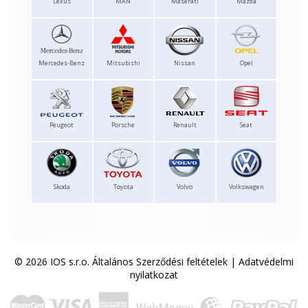
Lexus
MAN
Maserati
Mazda
Mercedes-Benz
Mitsubishi
Nissan
Opel
Peugeot
Porsche
Renault
Seat
Skoda
Toyota
Volvo
Volkswagen
© 2026 IOS s.r.o.
Általános Szerződési feltételek
|
Adatvédelmi
nyilatkozat