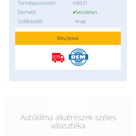
Termékazonosító:
HB031
Elérhető:
✔készleten
Szállításiidő:
4nap
Részletek
Autóklíma alkatrészek széles
választéka