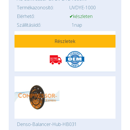
Termékazonosító:
UVDYE-1000
Elérhető:
✔készleten
Szállításiidő:
1nap
Részletek
Denso-Balancer-Hub-HB031