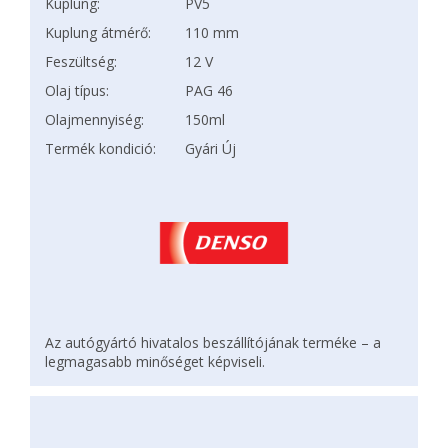
Kuplung:
PV5
Kuplung átmérő:
110 mm
Feszültség:
12 V
Olaj típus:
PAG 46
Olajmennyiség:
150ml
Termék kondició:
Gyári Új
Az autógyártó hivatalos beszállítójának terméke – a
legmagasabb minőséget képviseli.