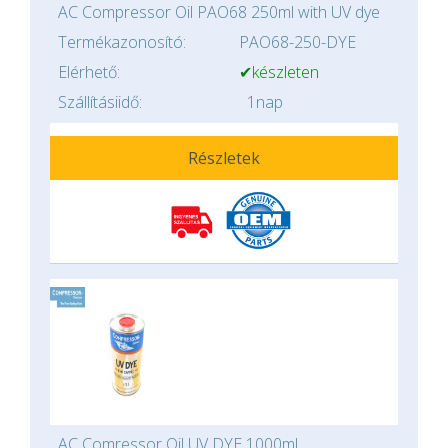
AC Compressor Oil PAO68 250ml with UV dye
Termékazonosító:
PAO68-250-DYE
Elérhető:
✔készleten
Szállításiidő:
1nap
Részletek
AC Comressor Oil UV DYE 1000ml