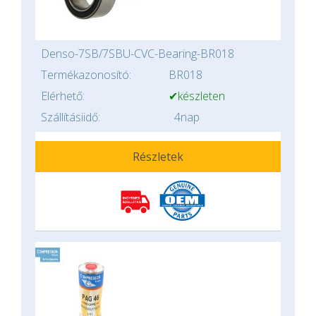
Denso-7SB/7SBU-CVC-Bearing-BR018
Termékazonosító:
BR018
Elérhető:
✔készleten
Szállításiidő:
4nap
Részletek