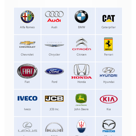
Alfa Romeo
Audi
BMW
Caterpillar
Chevrolet
Chrysler
Citroen
Ferrari
Fiat
Ford
Honda
Hyundai
Iveco
JCB Inc.
John Deere
Kia