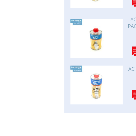
AC
PAO
AC 