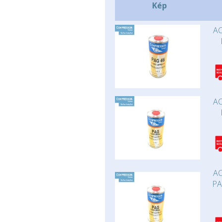
Kép
AC
AC
AC
PA