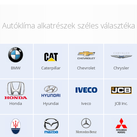
Autóklíma alkatrészek széles választéka
BMW
Caterpillar
Chevrolet
Chrysler
Honda
Hyundai
Iveco
JCB Inc.