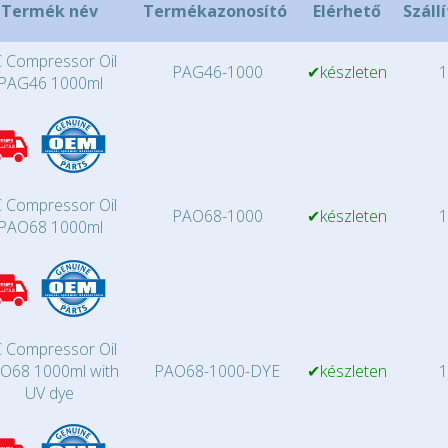
Termék név
Termékazonosító
Elérhető
Száll
 Compressor Oil
PAG46-1000
✔készleten
1
PAG46 1000ml
 Compressor Oil
PAO68-1000
✔készleten
1
PAO68 1000ml
 Compressor Oil
O68 1000ml with
PAO68-1000-DYE
✔készleten
1
UV dye