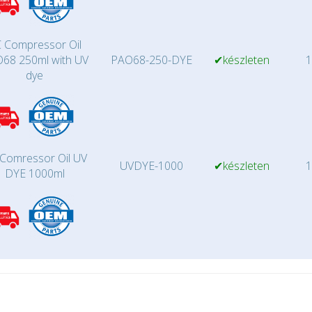
 Compressor Oil
68 250ml with UV
PAO68-250-DYE
✔készleten
1
dye
Comressor Oil UV
UVDYE-1000
✔készleten
1
DYE 1000ml