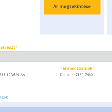
Ár megtekintése
katrészt?
Termék számok:
G33-19D629-AA
Denso 447180-7460
agok