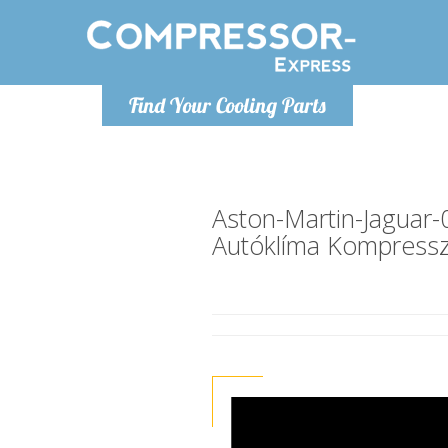
H
Find Your Cooling Parts
info@com
Aston-Martin-Jagua
Autóklíma Kompress