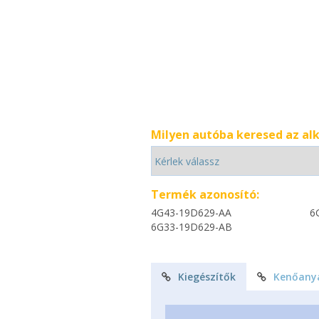
Milyen autóba keresed az al
Termék azonosító:
4G43-19D629-AA
6
6G33-19D629-AB
Kiegészítők
Kenőany