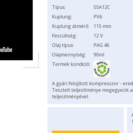
Típus:
5SA12C
Kuplung:
PV6
Kuplung átmérő:
115 mm
Feszültség:
12 V
Olaj típus:
PAG 46
Olajmennyiség:
90ml
Termék kondició:
A gyári felújított kompresszor - ered
Tesztelt teljesítménye megegyezik 
teljesítményével.