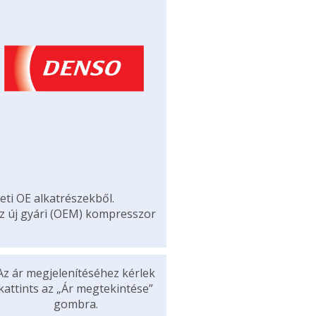
eti OE alkatrészekből.
az új gyári (OEM) kompresszor
Az ár megjelenítéséhez kérlek
kattints az „Ár megtekintése”
gombra.