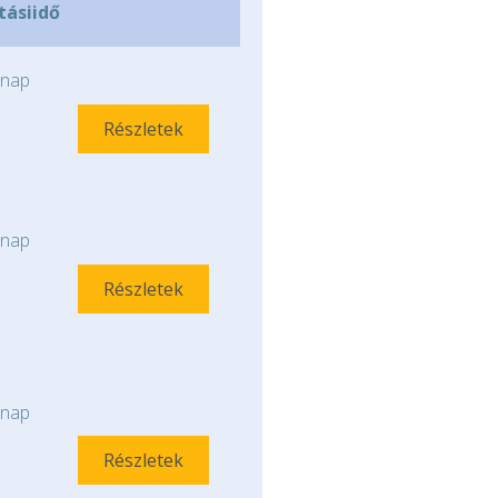
ításiidő
nap
Részletek
nap
Részletek
nap
Részletek