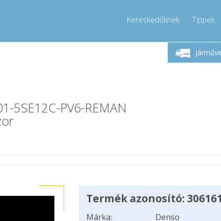
Kereskedőknek
Tippek
étfő-Péntek 9-17
Hívjon!
Hé
+36303967994
Járműv
+36303967994
pressor-express.hu
info@comp
r-01-5SE12C-PV6-REMAN
zor
Termék azonosító: 30616
Márka:
Denso