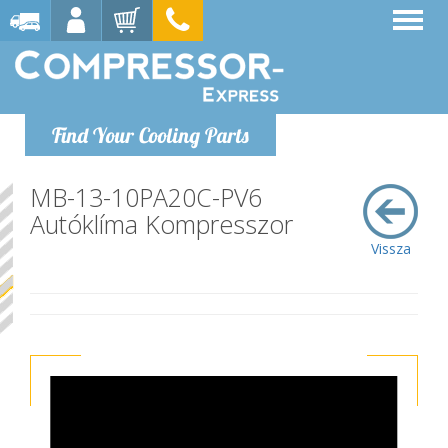
Find Your Cooling Parts
MB-13-10PA20C-PV6
Autóklíma Kompresszor
Vissza