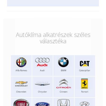
Autóklíma alkatrészek széles
választéka
Alfa Romeo
Audi
BMW
Caterpillar
Chevrolet
Chrysler
Citroen
Ferrari