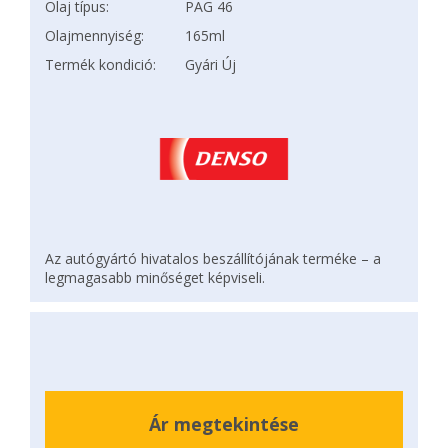
Olaj típus:
PAG 46
Olajmennyiség:
165ml
Termék kondició:
Gyári Új
Az autógyártó hivatalos beszállítójának terméke – a
legmagasabb minőséget képviseli.
Ár megtekintése