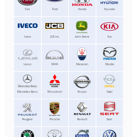
Fiat
Ford
Honda
Hyundai
Iveco
JCB Inc.
John Deere
Kia
Lexus
MAN
Maserati
Mazda
Mercedes-Benz
Mitsubishi
Nissan
Opel
Peugeot
Porsche
Renault
Seat