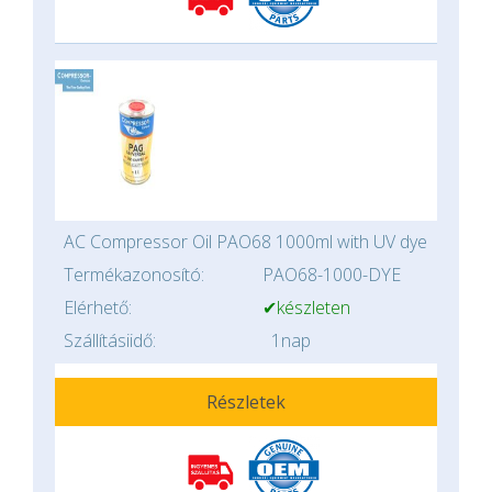
AC Compressor Oil PAO68 1000ml with UV dye
Termékazonosító:
PAO68-1000-DYE
Elérhető:
✔készleten
Szállításiidő:
1nap
Részletek