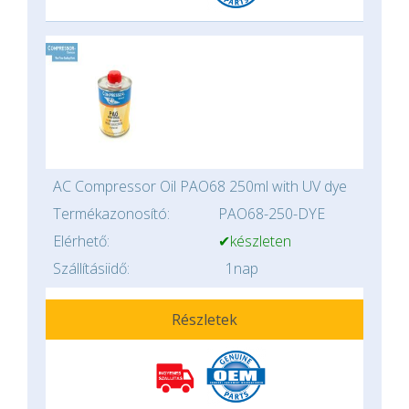
AC Compressor Oil PAO68 250ml with UV dye
Termékazonosító:
PAO68-250-DYE
Elérhető:
✔készleten
Szállításiidő:
1nap
Részletek