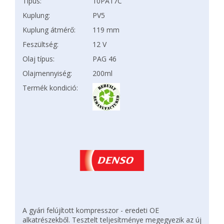
Típus:
10PA17C
Kuplung:
PV5
Kuplung átmérő:
119 mm
Feszültség:
12 V
Olaj típus:
PAG 46
Olajmennyiség:
200ml
Termék kondició:
A gyári felújított kompresszor - eredeti OE
alkatrészekből. Tesztelt teljesítménye megegyezik az új