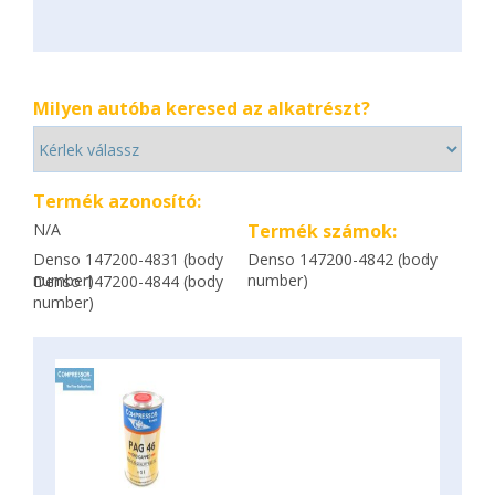
Milyen autóba keresed az alkatrészt?
Termék azonosító:
N/A
Termék számok:
Denso 147200-4831 (body
Denso 147200-4842 (body
number)
number)
Denso 147200-4844 (body
number)