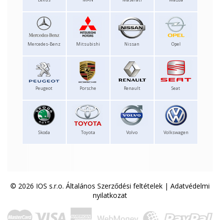
Mercedes-Benz
Mitsubishi
Nissan
Opel
Peugeot
Porsche
Renault
Seat
Skoda
Toyota
Volvo
Volkswagen
© 2026 IOS s.r.o.
Általános Szerződési feltételek
|
Adatvédelmi
nyilatkozat