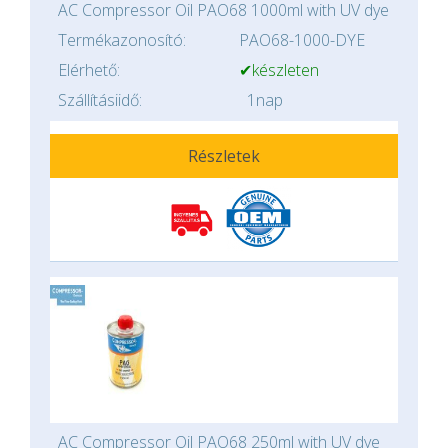
AC Compressor Oil PAO68 1000ml with UV dye
Termékazonosító:
PAO68-1000-DYE
Elérhető:
✔készleten
Szállításiidő:
1nap
Részletek
AC Compressor Oil PAO68 250ml with UV dye