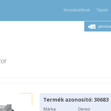
Kereskedőknek
Tippek
étfő-Péntek 9-17
Hívjon!
Hé
+36303967994
Járműv
+36303967994
pressor-express.hu
info@comp
zor
Termék azonosító: 30683
Márka:
Denso