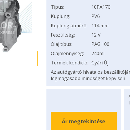
Típus:
10PA17C
Kuplung:
PV6
Kuplung átmérő:
114 mm
Feszültség:
12 V
Olaj típus:
PAG 100
Olajmennyiség:
240ml
Termék kondició:
Gyári Új
Az autógyártó hivatalos beszállítój
legmagasabb minőséget képviseli.
Ár megtekintése