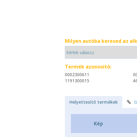
Milyen autóba keresed az al
Termék azonosító:
0002300611
0
1191300015
A
Helyettesítő termékek
G
Kép