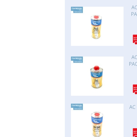
AC
PA
AC
PAO
AC 