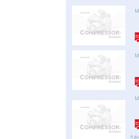
M
M
M
A gy