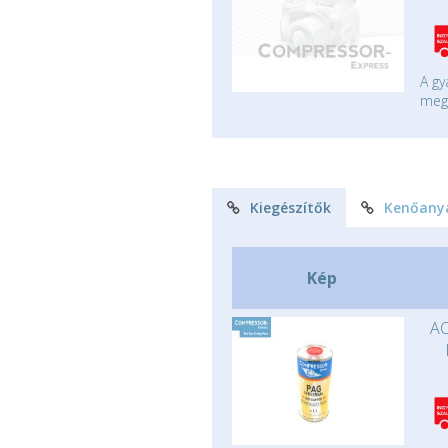
A gy
mege
Kiegészítők
Kenőany
Kép
AC