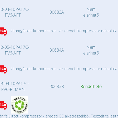
B-04-10PA17C-
Nem
30683A
PV6-AFT
elérhető
Utángyártott kompresszor - az eredeti kompresszor másolata.
B-05-10PA17C-
Nem
30684A
PV6-AFT
elérhető
Utángyártott kompresszor - az eredeti kompresszor másolata.
B-04-10PA17C-
30683R
Rendelhető
PV6-REMAN
ári felújított kompresszor - eredeti OE alkatrészekből. Tesztelt teljesí