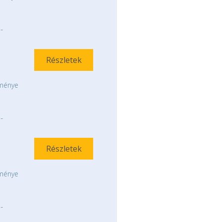
-
Részletek
tménye
-
Részletek
tménye
-