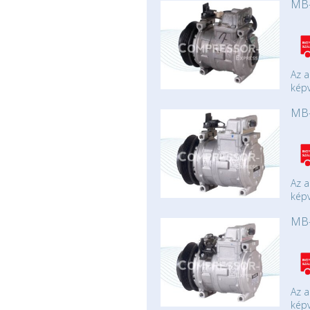
MB-
Az a
képv
MB-
Az a
képv
MB-
Az a
képv