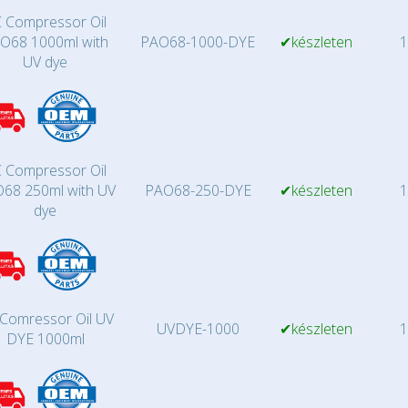
 Compressor Oil
O68 1000ml with
PAO68-1000-DYE
✔készleten
1
UV dye
 Compressor Oil
68 250ml with UV
PAO68-250-DYE
✔készleten
1
dye
Comressor Oil UV
UVDYE-1000
✔készleten
1
DYE 1000ml