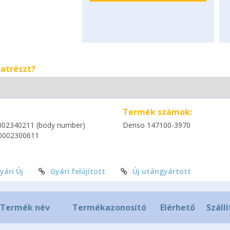
katrészt?
Termék számok:
002340211 (body number)
Denso 147100-3970
0002300611
yári Új
Gyári felújított
Új utángyártott
Termék név
Termékazonosító
Elérhető
Szállí