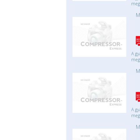
mege
M
A gy
mege
M
A gy
mege
M