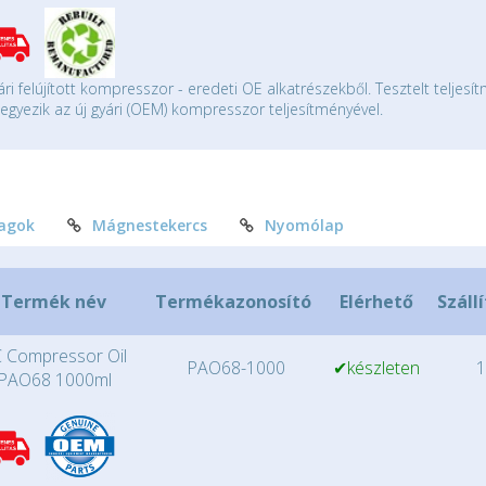
ári felújított kompresszor - eredeti OE alkatrészekből. Tesztelt teljesí
gyezik az új gyári (OEM) kompresszor teljesítményével.
agok
Mágnestekercs
Nyomólap
Termék név
Termékazonosító
Elérhető
Száll
 Compressor Oil
PAO68-1000
✔készleten
1
PAO68 1000ml