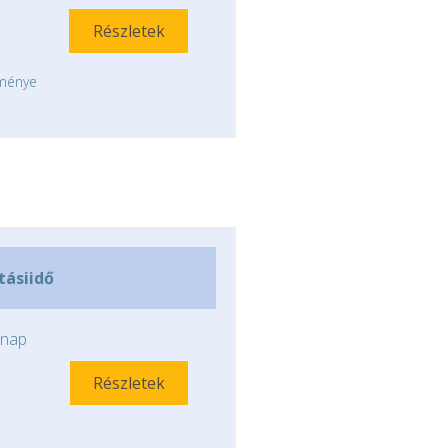
Részletek
tménye
ításiidő
nap
Részletek