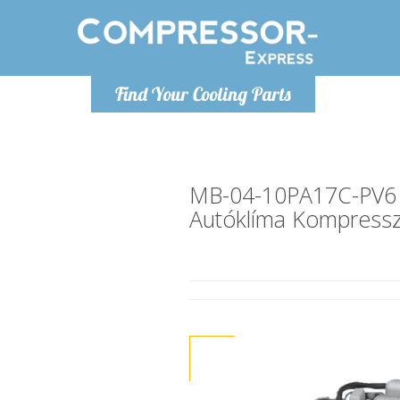
H
Find Your Cooling Parts
info@com
MB-04-10PA17C-PV6
Autóklíma Kompress