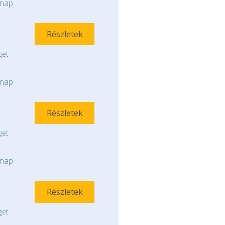
nap
Részletek
get
nap
Részletek
get
nap
Részletek
get