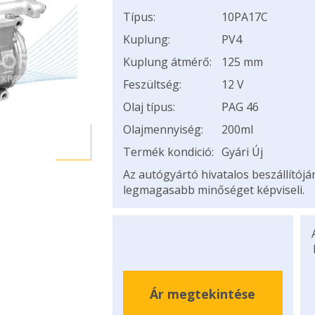
Típus:
10PA17C
Kuplung:
PV4
Kuplung átmérő:
125 mm
Feszültség:
12 V
Olaj típus:
PAG 46
Olajmennyiség:
200ml
Termék kondició:
Gyári Új
Az autógyártó hivatalos beszállítój
legmagasabb minőséget képviseli.
Ár megtekintése