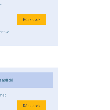
-
Részletek
tménye
ításiidő
nap
Részletek