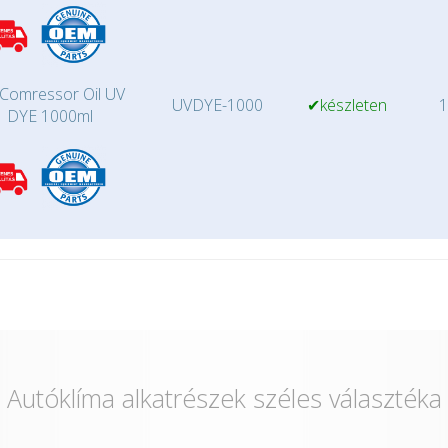
Comressor Oil UV
UVDYE-1000
✔készleten
1
DYE 1000ml
Autóklíma alkatrészek széles választéka