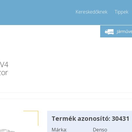
Kereskedőknek
Tippek
étfő-Péntek 9-17
Hívjon!
Hé
+36303967994
Járműv
+36303967994
pressor-express.hu
info@comp
PV4
zor
Termék azonosító: 30431
Márka:
Denso