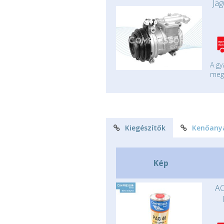
Ja
A gy
mege
Kiegészítők
Kenőany
Kép
AC