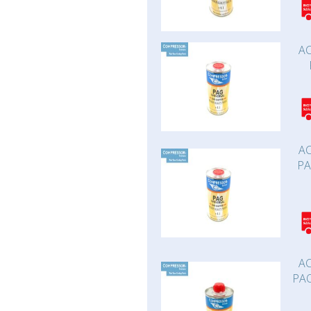
AC
AC
PA
AC
PAO