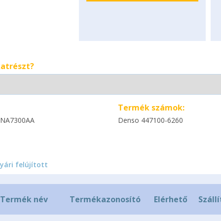
katrészt?
Termék számok:
NA7300AA
Denso 447100-6260
yári felújított
Termék név
Termékazonosító
Elérhető
Szállí