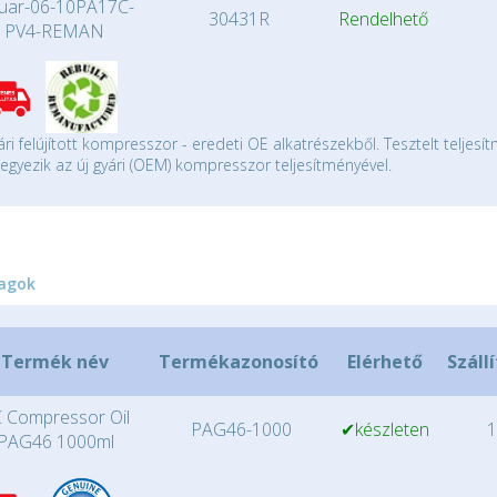
guar-06-10PA17C-
30431R
Rendelhető
PV4-REMAN
ári felújított kompresszor - eredeti OE alkatrészekből. Tesztelt teljesí
gyezik az új gyári (OEM) kompresszor teljesítményével.
agok
Termék név
Termékazonosító
Elérhető
Száll
 Compressor Oil
PAG46-1000
✔készleten
1
PAG46 1000ml