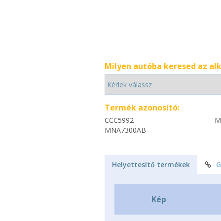
Milyen autóba keresed az al
Termék azonosító:
CCC5992
M
MNA7300AB
Helyettesítő termékek
G
Kép