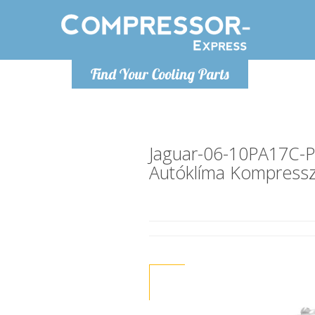
H
Find Your Cooling Parts
info@com
Jaguar-06-10PA17C-
Autóklíma Kompress