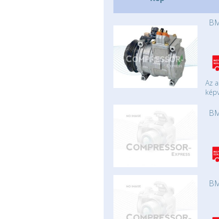
BM
Az a
képv
BM
BM