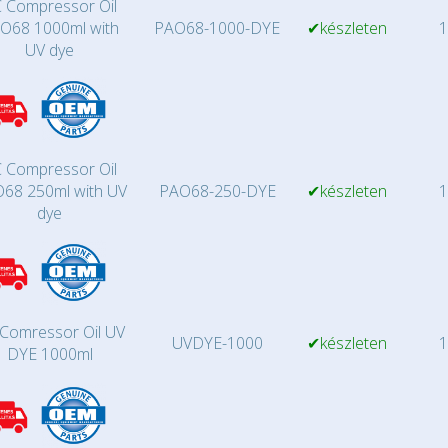
 Compressor Oil
O68 1000ml with
PAO68-1000-DYE
✔készleten
1
UV dye
 Compressor Oil
68 250ml with UV
PAO68-250-DYE
✔készleten
1
dye
Comressor Oil UV
UVDYE-1000
✔készleten
1
DYE 1000ml