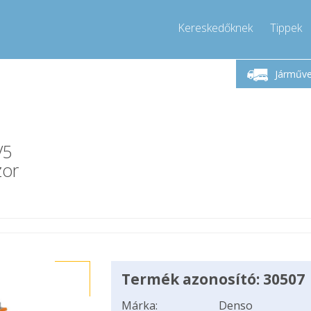
Kereskedőknek
Tippek
étfő-Péntek 9-17
Hívjon!
Hé
+36303967994
Járműv
+36303967994
pressor-express.hu
info@comp
V5
zor
Termék azonosító: 30507
Márka:
Denso