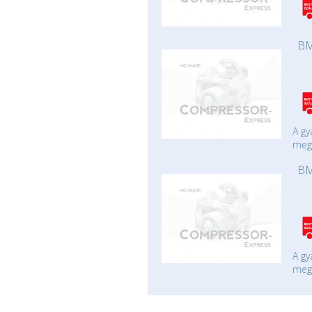
BM
A gy
mege
BM
A gy
mege