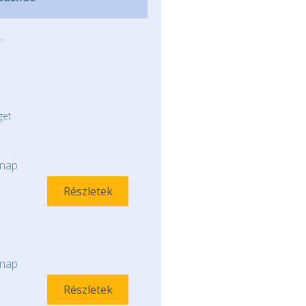
-
get
nap
Részletek
nap
Részletek