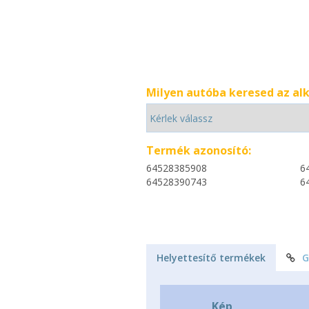
Milyen autóba keresed az al
Termék azonosító:
64528385908
6
64528390743
6
Helyettesítő termékek
G
Kép