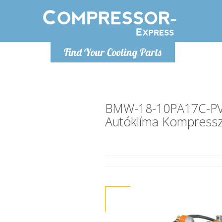
H
Find Your Cooling Parts
info@com
BMW-18-10PA17C-P
Autóklíma Kompress