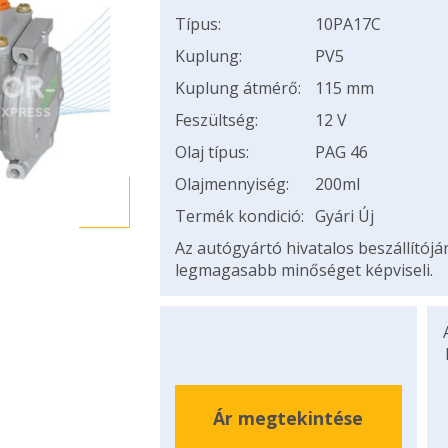
Típus:
10PA17C
Kuplung:
PV5
Kuplung átmérő:
115 mm
Feszültség:
12 V
Olaj típus:
PAG 46
Olajmennyiség:
200ml
Termék kondició:
Gyári Új
Az autógyártó hivatalos beszállítój
legmagasabb minőséget képviseli.
Ár megtekintése