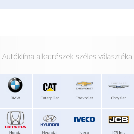
Autóklíma alkatrészek széles választéka
BMW
Caterpillar
Chevrolet
Chrysler
Honda
Hyundai
Iveco
JCB Inc.