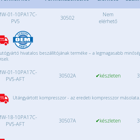
W-01-10PA17C-
Nem
30502
PV5
elérhető
utógyártó hivatalos beszállítójának terméke – a legmagasabb minősé
iseli.
W-01-10PA17C-
30502A
✔készleten
3
PV5-AFT
Utángyártott kompresszor - az eredeti kompresszor másolata.
W-18-10PA17C-
30507A
✔készleten
3
PV5-AFT