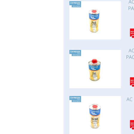
AC
PA
AC
PAO
AC 