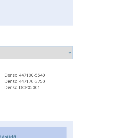
Denso 447100-5540
Denso 447170-3750
Denso DCP05001
tásiidő