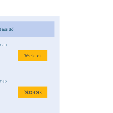
ításiidő
nap
Részletek
nap
Részletek