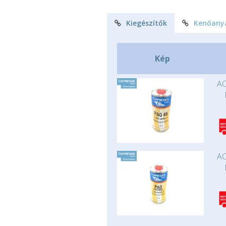
Kiegészítők
Kenőany
Kép
AC
AC