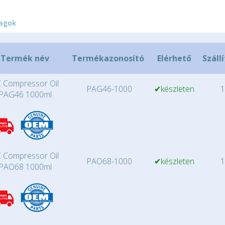
agok
Termék név
Termékazonosító
Elérhető
Száll
 Compressor Oil
PAG46-1000
✔készleten
1
PAG46 1000ml
 Compressor Oil
PAO68-1000
✔készleten
1
PAO68 1000ml