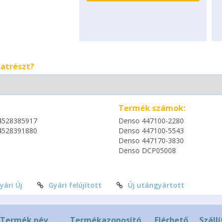
katrészt?
Termék számok:
4528385917
Denso 447100-2280
4528391880
Denso 447100-5543
Denso 447170-3830
Denso DCP05008
yári Új
Gyári felújított
Új utángyártott
Termék név
Termékazonosító
Elérhető
Szállí