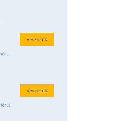
-
Részletek
tménye
-
Részletek
tménye