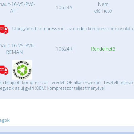
nault-16-V5-PV6-
Nem
10624A
AFT
elérhető
Utángyártott kompresszor - az eredeti kompresszor másolata.
nault-16-V5-PV6-
10624R
Rendelhető
REMAN
ári felújított kompresszor - eredeti OE alkatrészekből. Tesztelt teljesí
gyezik az új gyári (OEM) kompresszor teljesítményével.
agok