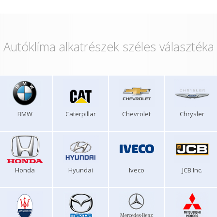
Autóklíma alkatrészek széles választéka
BMW
Caterpillar
Chevrolet
Chrysler
Honda
Hyundai
Iveco
JCB Inc.