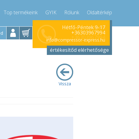
Top termékeink
GYIK
Rólunk
Oldaltérkép
Hívjon!
Hétfő-Péntek 9-17
+36303967994
ed
+36303967994
info@compressor-express.hu
értékesítőd elérhetősége
Vissza