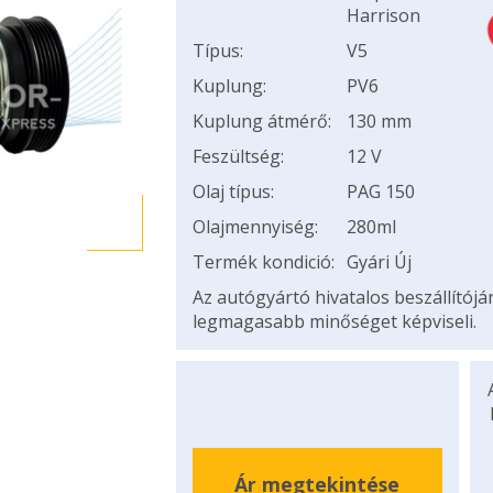
Harrison
Típus:
V5
Kuplung:
PV6
Kuplung átmérő:
130 mm
Feszültség:
12 V
Olaj típus:
PAG 150
Olajmennyiség:
280ml
Termék kondició:
Gyári Új
Az autógyártó hivatalos beszállítój
legmagasabb minőséget képviseli.
Ár megtekintése