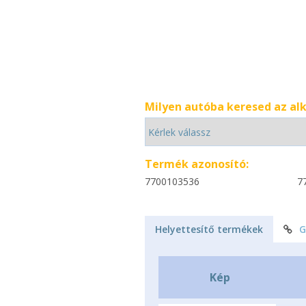
Milyen autóba keresed az al
Termék azonosító:
7700103536
7
Helyettesítő termékek
G
Kép