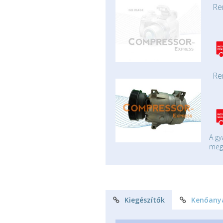
Re
Re
A gy
mege
Kiegészítők
Kenőany