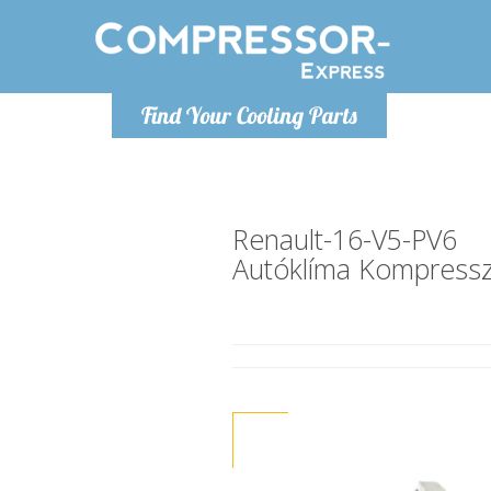
Hétfő-Péntek 9-17
Find Your Cooling Parts
+36303967994
info@compressor-express.hu
Renault-16-V5-PV6
Autóklíma Kompress