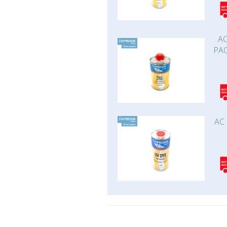
AC
PAO
AC 