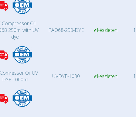
 Compressor Oil
68 250ml with UV
PAO68-250-DYE
✔készleten
1
dye
Comressor Oil UV
UVDYE-1000
✔készleten
1
DYE 1000ml