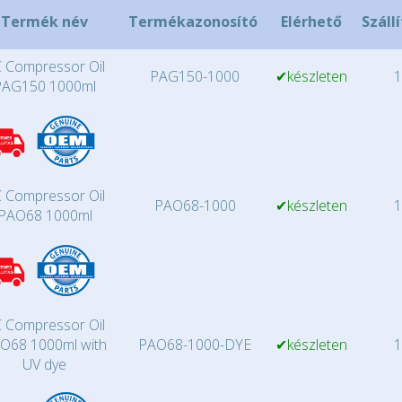
Termék név
Termékazonosító
Elérhető
Száll
 Compressor Oil
PAG150-1000
✔készleten
1
PAG150 1000ml
 Compressor Oil
PAO68-1000
✔készleten
1
PAO68 1000ml
 Compressor Oil
O68 1000ml with
PAO68-1000-DYE
✔készleten
1
UV dye