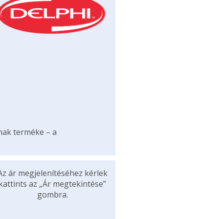
ának terméke – a
Az ár megjelenítéséhez kérlek
kattints az „Ár megtekintése”
gombra.