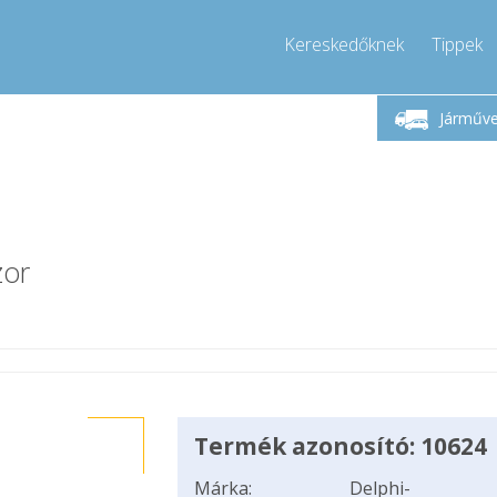
Kereskedőknek
Tippek
Hívjon!
Hétfő-Péntek 9-17
+36303967994
Járműv
+36303967994
info@compressor-express.hu
zor
Termék azonosító: 10624
Márka:
Delphi-