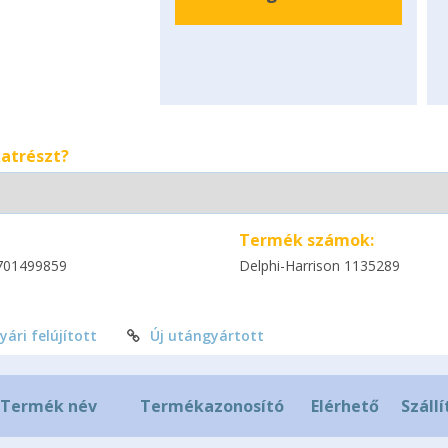
katrészt?
Termék számok:
701499859
Delphi-Harrison 1135289
yári felújított
Új utángyártott
Termék név
Termékazonosító
Elérhető
Szállí