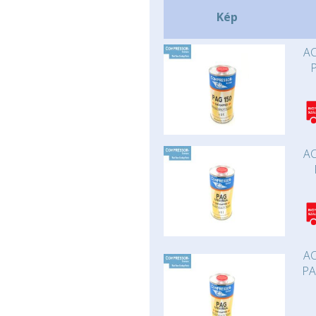
Kép
AC
AC
AC
PA