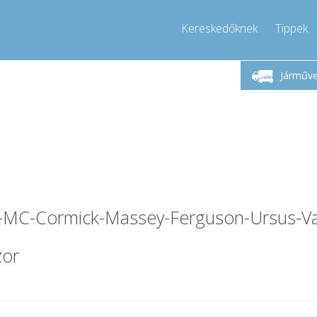
Kereskedőknek
Tippek
étfő-Péntek 9-17
Hívjon!
Hé
+36303967994
Járműv
+36303967994
pressor-express.hu
info@comp
i-MC-Cormick-Massey-Ferguson-Ursus-Val
zor