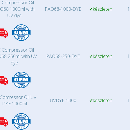
 Compressor Oil
O68 1000ml with
PAO68-1000-DYE
✔készleten
1
UV dye
 Compressor Oil
68 250ml with UV
PAO68-250-DYE
✔készleten
1
dye
Comressor Oil UV
UVDYE-1000
✔készleten
1
DYE 1000ml