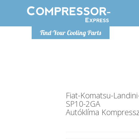
H
Find Your Cooling Parts
info@com
Fiat-Komatsu-Landin
SP10-2GA
Autóklíma Kompress