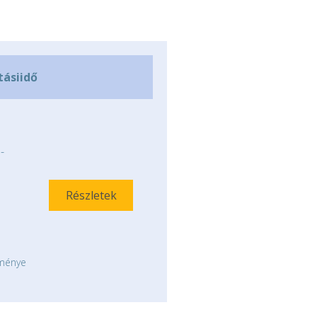
tásiidő
-
Részletek
tménye