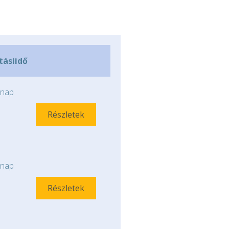
ításiidő
nap
Részletek
nap
Részletek