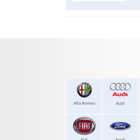
Alfa Romeo
Audi
Fiat
Ford