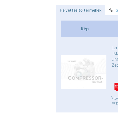
Helyettesítő termékek
G
Kép
Lan
Ma
Urs
Zet
A gy
mege