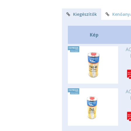
Kiegészítők
Kenőany
Kép
AC
AC