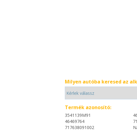
Milyen autóba keresed az al
Termék azonosító:
3541139M91
4
46469764
7
717638091002
N