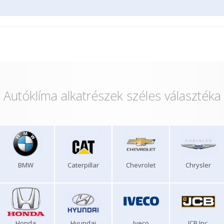
Autóklíma alkatrészek széles választéka
BMW
Caterpillar
Chevrolet
Chrysler
Honda
Hyundai
Iveco
JCB Inc.