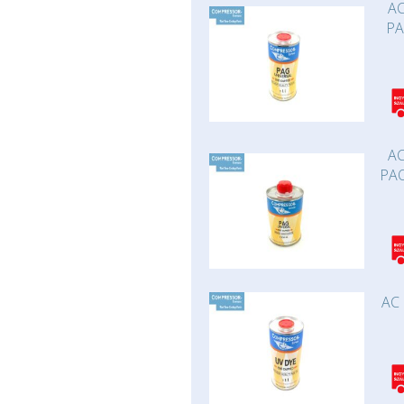
AC
PA
AC
PAO
AC 