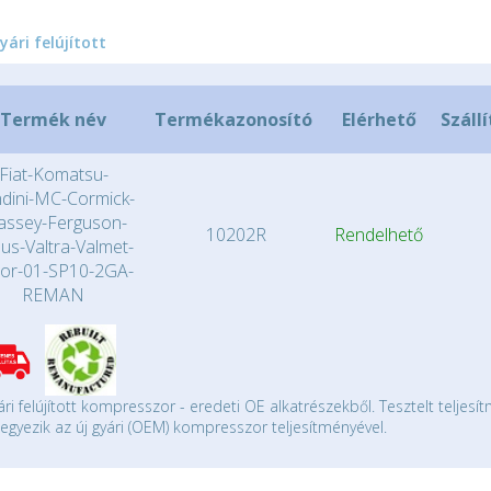
yári felújított
Termék név
Termékazonosító
Elérhető
Szállí
Fiat-Komatsu-
dini-MC-Cormick-
ssey-Ferguson-
10202R
Rendelhető
us-Valtra-Valmet-
or-01-SP10-2GA-
REMAN
ári felújított kompresszor - eredeti OE alkatrészekből. Tesztelt teljesí
gyezik az új gyári (OEM) kompresszor teljesítményével.