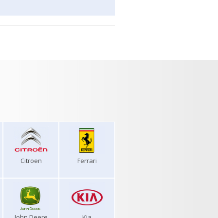
Citroen
Ferrari
John Deere
Kia