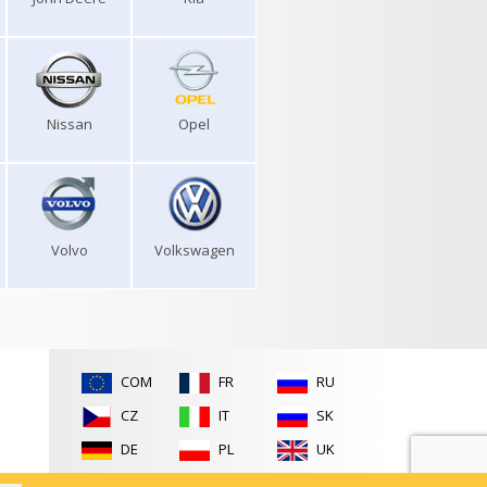
Nissan
Opel
Volvo
Volkswagen
COM
FR
RU
CZ
IT
SK
DE
PL
UK
ES
RO