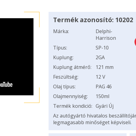
Termék azonosító: 10202
Márka:
Delphi-
Harrison
Típus:
SP-10
Kuplung:
2GA
Kuplung átmérő:
121 mm
Feszültség:
12 V
Olaj típus:
PAG 46
Olajmennyiség:
150ml
Termék kondició:
Gyári Új
Az autógyártó hivatalos beszállítój
legmagasabb minőséget képviseli.