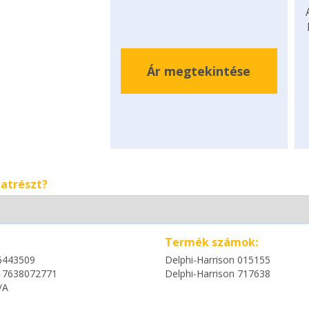
Ár megtekintése
katrészt?
Termék számok:
6443509
Delphi-Harrison 015155
17638072771
Delphi-Harrison 717638
/A