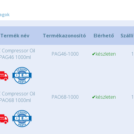
agok
Termék név
Termékazonosító
Elérhető
Száll
 Compressor Oil
PAG46-1000
✔készleten
1
PAG46 1000ml
 Compressor Oil
PAO68-1000
✔készleten
1
PAO68 1000ml