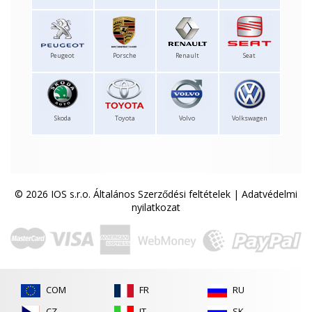
Peugeot
Porsche
Renault
Seat
Skoda
Toyota
Volvo
Volkswagen
© 2026 IOS s.r.o.
Általános Szerződési feltételek
|
Adatvédelmi
nyilatkozat
COM
FR
RU
CZ
IT
SK