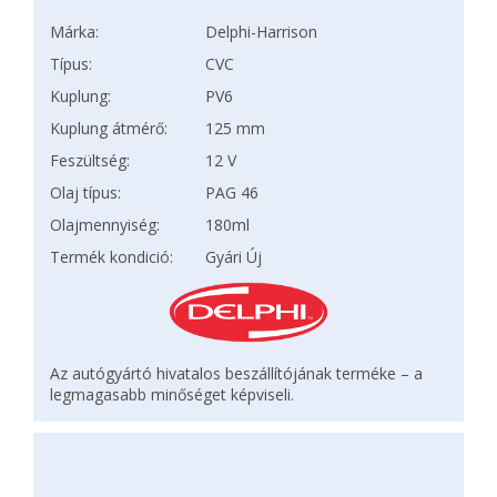
Márka:
Delphi-Harrison
Típus:
CVC
Kuplung:
PV6
Kuplung átmérő:
125 mm
Feszültség:
12 V
Olaj típus:
PAG 46
Olajmennyiség:
180ml
Termék kondició:
Gyári Új
Az autógyártó hivatalos beszállítójának terméke – a
legmagasabb minőséget képviseli.