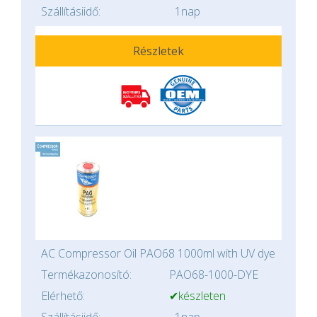
Szállításiidő:
1nap
Részletek
AC Compressor Oil PAO68 1000ml with UV dye
Termékazonosító:
PAO68-1000-DYE
Elérhető:
✔készleten
Szállításiidő:
1nap