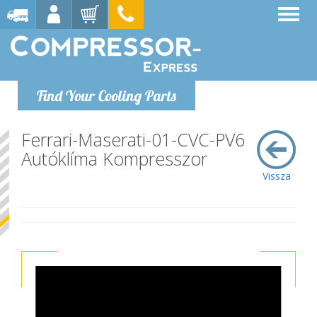
Find Your Cooling Parts
Ferrari-Maserati-01-CVC-PV6
Autóklíma Kompresszor
Vissza