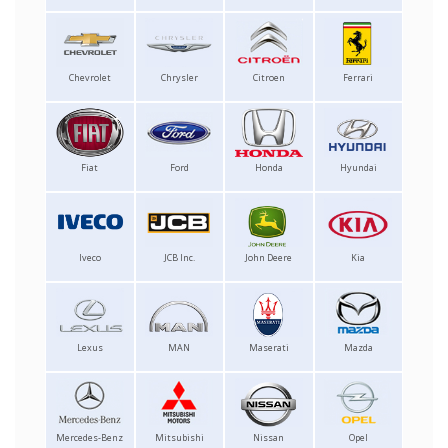
Chevrolet
Chrysler
Citroen
Ferrari
Fiat
Ford
Honda
Hyundai
Iveco
JCB Inc.
John Deere
Kia
Lexus
MAN
Maserati
Mazda
Mercedes-Benz
Mitsubishi
Nissan
Opel