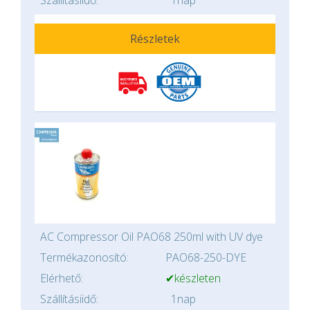
Részletek
AC Compressor Oil PAO68 250ml with UV dye
Termékazonosító:
PAO68-250-DYE
Elérhető:
✔készleten
Szállításiidő:
1nap