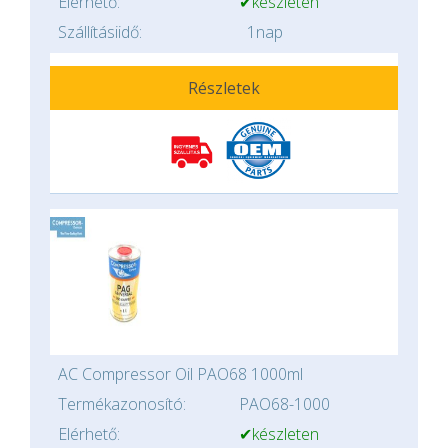
Elérhető:
✔készleten
Szállításiidő:
1nap
Részletek
AC Compressor Oil PAO68 1000ml
Termékazonosító:
PAO68-1000
Elérhető:
✔készleten