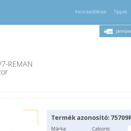
Kereskedőknek
Tippek
Hívjon!
Hétfő-Péntek 9-17
+36303967994
Járműv
+36303967994
info@compressor-express.hu
PV7-REMAN
zor
Termék azonosító: 75709
Márka:
Calsonic