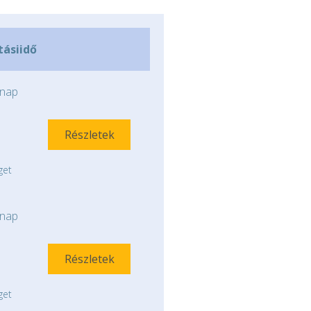
tásiidő
nap
Részletek
get
nap
Részletek
get