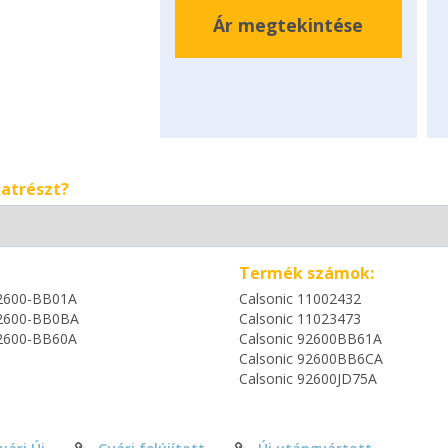
Ár megtekintése
katrészt?
Termék számok:
2600-BB01A
Calsonic 11002432
2600-BB0BA
Calsonic 11023473
2600-BB60A
Calsonic 92600BB61A
Calsonic 92600BB6CA
Calsonic 92600JD75A