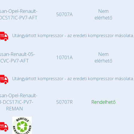
san-Opel-Renault-
Nem
50707A
DCS17IC-PV7-AFT
elérhető
Utángyártott kompresszor - az eredeti kompresszor másolata.
ssan-Renault-05-
Nem
10701A
CVC-PV7-AFT
elérhető
Utángyártott kompresszor - az eredeti kompresszor másolata.
san-Opel-Renault-
3-DCS17IC-PV7-
50707R
Rendelhető
REMAN