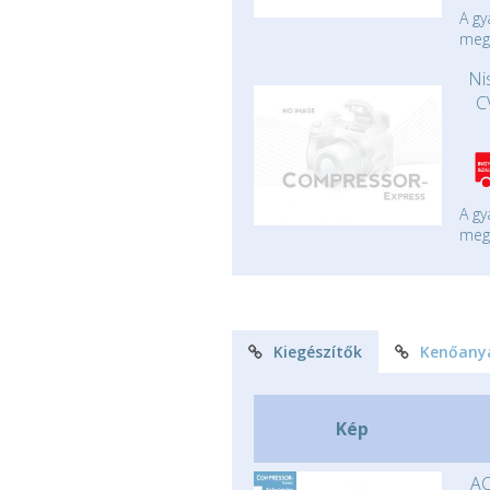
A gy
mege
Ni
C
A gy
mege
Kiegészítők
Kenőany
Kép
AC