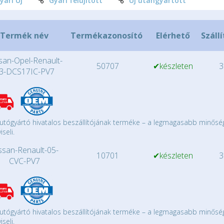
yári Új
Gyári felújított
Új utángyártott
Termék név
Termékazonosító
Elérhető
Szállí
san-Opel-Renault-
50707
✔készleten
3
3-DCS17IC-PV7
utógyártó hivatalos beszállítójának terméke – a legmagasabb minősé
iseli.
ssan-Renault-05-
10701
✔készleten
3
CVC-PV7
utógyártó hivatalos beszállítójának terméke – a legmagasabb minősé
iseli.