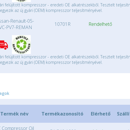
ári felújított kompresszor - eredeti OE alkatrészekből. Tesztelt teljesí
gyezik az új gyári (OEM) kompresszor teljesítményével.
ssan-Renault-05-
10701R
Rendelhető
VC-PV7-REMAN
ári felújított kompresszor - eredeti OE alkatrészekből. Tesztelt teljesí
gyezik az új gyári (OEM) kompresszor teljesítményével.
agok
Termék név
Termékazonosító
Elérhető
Száll
 Compressor Oil