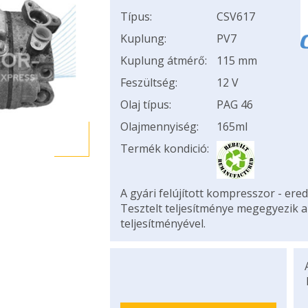
Típus:
CSV617
Kuplung:
PV7
Kuplung átmérő:
115 mm
Feszültség:
12 V
Olaj típus:
PAG 46
Olajmennyiség:
165ml
Termék kondició:
A gyári felújított kompresszor - ered
Tesztelt teljesítménye megegyezik 
teljesítményével.