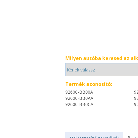
Milyen autóba keresed az al
Termék azonosító:
92600-BB00A
9
92600-BB0AA
9
92600-BB0CA
9