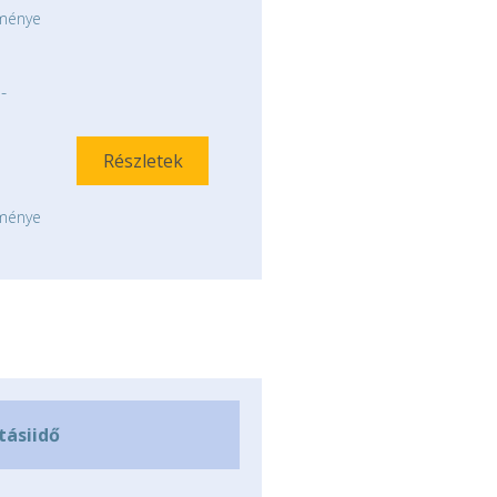
tménye
-
Részletek
tménye
ításiidő