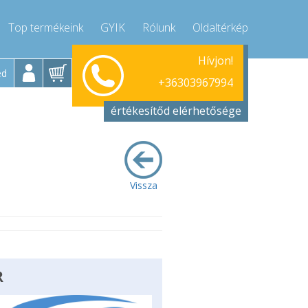
Top termékeink
GYIK
Rólunk
Oldaltérkép
Hívjon!
+36303967994
ed
+36303967994
értékesítőd elérhetősége
Vissza
R