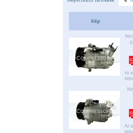
Helyettesítő termékek
G
Kép
Nis
0
Az a
képv
Ni
Az a
képv