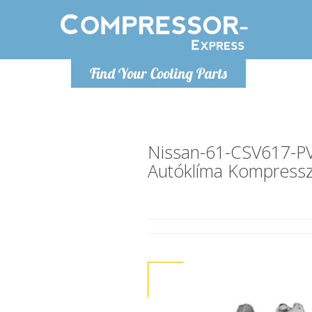
Hétfő-Péntek 9-17
Find Your Cooling Parts
+36303967994
info@compressor-express.hu
Nissan-61-CSV617-
Autóklíma Kompress