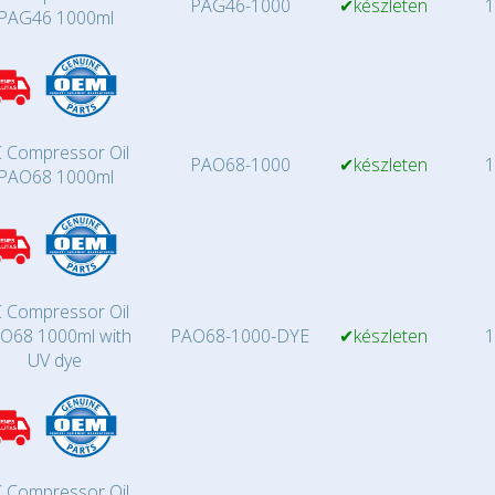
PAG46-1000
✔készleten
1
PAG46 1000ml
 Compressor Oil
PAO68-1000
✔készleten
1
PAO68 1000ml
 Compressor Oil
O68 1000ml with
PAO68-1000-DYE
✔készleten
1
UV dye
 Compressor Oil