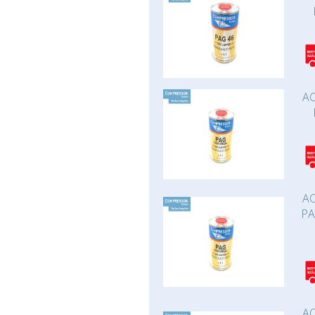
AC
AC
PA
AC