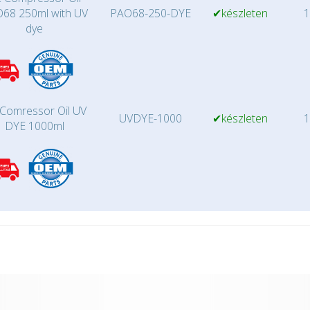
68 250ml with UV
PAO68-250-DYE
✔készleten
1
dye
Comressor Oil UV
UVDYE-1000
✔készleten
1
DYE 1000ml