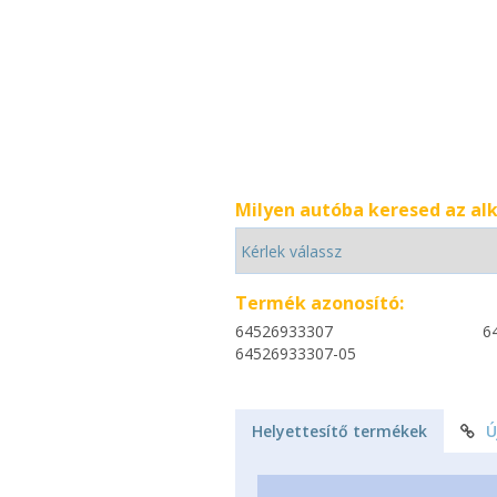
Milyen autóba keresed az al
Termék azonosító:
64526933307
6
64526933307-05
Helyettesítő termékek
Ú