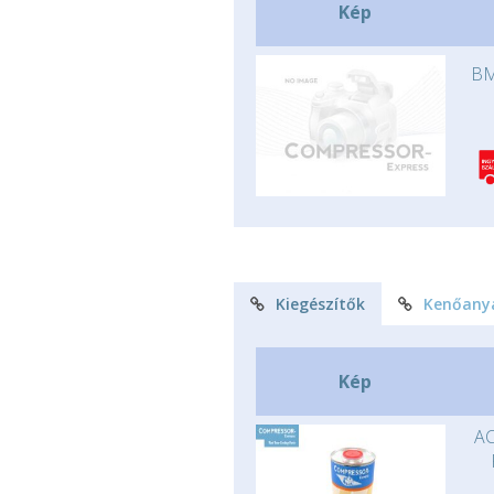
Kép
BM
Kiegészítők
Kenőany
Kép
AC