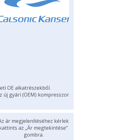
eti OE alkatrészekből.
az új gyári (OEM) kompresszor
Az ár megjelenítéséhez kérlek
kattints az „Ár megtekintése”
gombra.