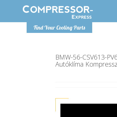
H
Find Your Cooling Parts
info@com
BMW-56-CSV613-PV
Autóklíma Kompress