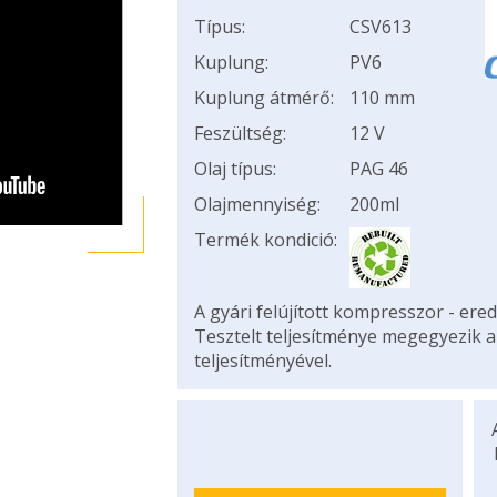
Típus:
CSV613
Kuplung:
PV6
Kuplung átmérő:
110 mm
Feszültség:
12 V
Olaj típus:
PAG 46
Olajmennyiség:
200ml
Termék kondició:
A gyári felújított kompresszor - ered
Tesztelt teljesítménye megegyezik 
teljesítményével.