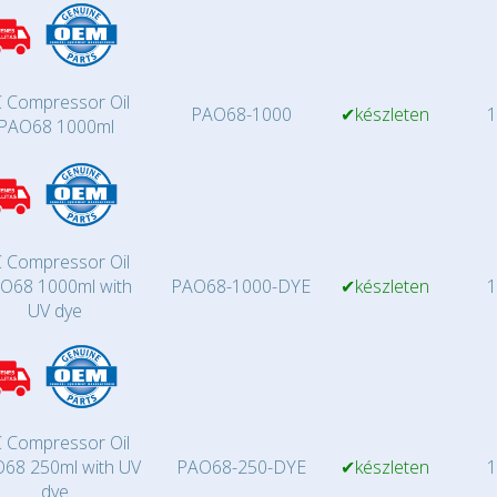
 Compressor Oil
PAO68-1000
✔készleten
1
PAO68 1000ml
 Compressor Oil
O68 1000ml with
PAO68-1000-DYE
✔készleten
1
UV dye
 Compressor Oil
68 250ml with UV
PAO68-250-DYE
✔készleten
1
dye