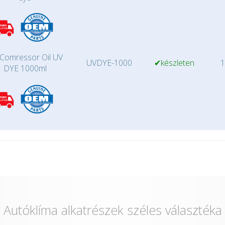
Comressor Oil UV
UVDYE-1000
✔készleten
1
DYE 1000ml
Autóklíma alkatrészek széles választéka