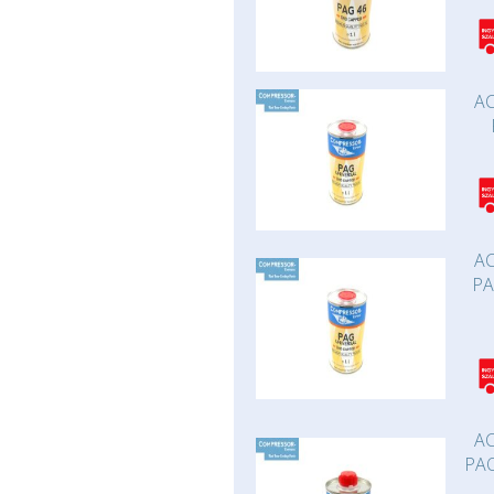
AC
AC
PA
AC
PAO