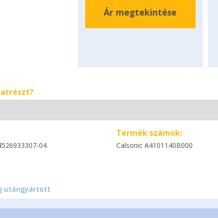
Ár megtekintése
katrészt?
Termék számok:
4526933307-04
Calsonic A4101140B000
j utángyártott