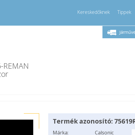
Kereskedőknek
Tippek
étfő-Péntek 9-17
Hívjon!
Hé
+36303967994
Járműv
+36303967994
pressor-express.hu
info@comp
6-REMAN
zor
Termék azonosító: 75619
Márka:
Calsonic