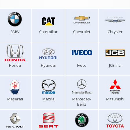
BMW
Caterpillar
Chevrolet
Chrysler
Honda
Hyundai
Iveco
JCB Inc.
Maserati
Mazda
Mercedes-
Mitsubishi
Benz