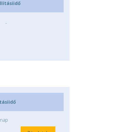
llításiidő
-
ításiidő
nap