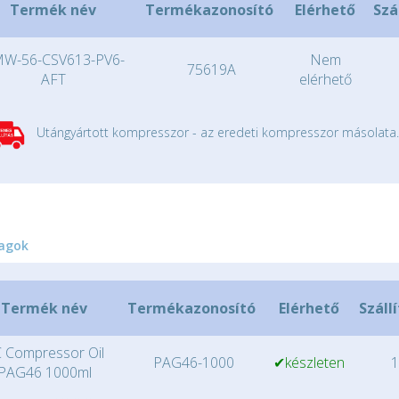
Termék név
Termékazonosító
Elérhető
Szá
W-56-CSV613-PV6-
Nem
75619A
AFT
elérhető
Utángyártott kompresszor - az eredeti kompresszor másolata.
agok
Termék név
Termékazonosító
Elérhető
Száll
 Compressor Oil
PAG46-1000
✔készleten
1
PAG46 1000ml