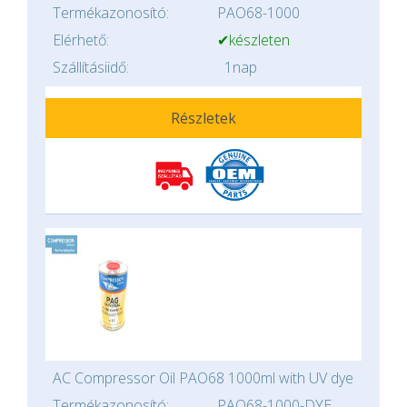
Termékazonosító:
PAO68-1000
Elérhető:
✔készleten
Szállításiidő:
1nap
Részletek
AC Compressor Oil PAO68 1000ml with UV dye
Termékazonosító:
PAO68-1000-DYE