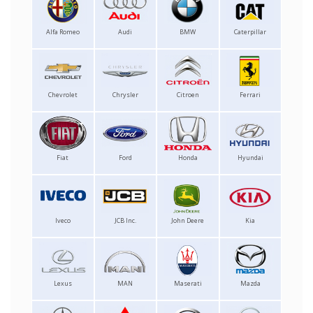
Alfa Romeo
Audi
BMW
Caterpillar
Chevrolet
Chrysler
Citroen
Ferrari
Fiat
Ford
Honda
Hyundai
Iveco
JCB Inc.
John Deere
Kia
Lexus
MAN
Maserati
Mazda