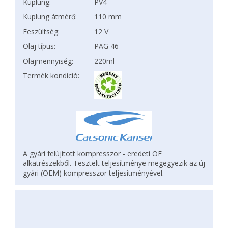
Kuplung:
PV4
Kuplung átmérő:
110 mm
Feszültség:
12 V
Olaj típus:
PAG 46
Olajmennyiség:
220ml
Termék kondició:
A gyári felújított kompresszor - eredeti OE
alkatrészekből. Tesztelt teljesítménye megegyezik az új
gyári (OEM) kompresszor teljesítményével.