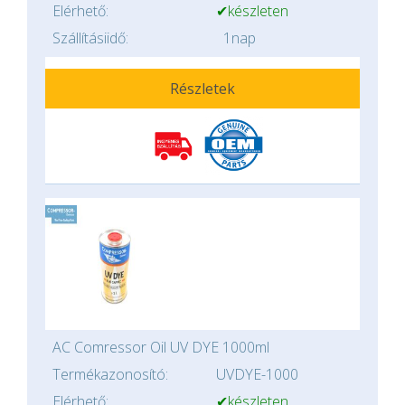
Elérhető:
✔készleten
Szállításiidő:
1nap
Részletek
AC Comressor Oil UV DYE 1000ml
Termékazonosító:
UVDYE-1000
Elérhető:
✔készleten