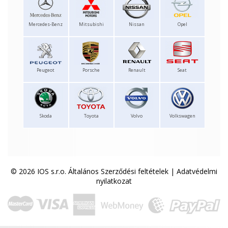
Mercedes-Benz
Mitsubishi
Nissan
Opel
Peugeot
Porsche
Renault
Seat
Skoda
Toyota
Volvo
Volkswagen
© 2026 IOS s.r.o.
Általános Szerződési feltételek
|
Adatvédelmi
nyilatkozat