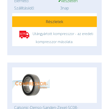
Elérhető:
✔készleten
Szállításiidő:
3nap
Részletek
Utángyártott kompresszor - az eredeti
kompresszor másolata.
Calsonic-Denso-Sanden-Zexel-SC08-