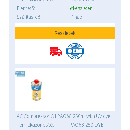
Elérhető:
✔készleten
Szállításiidő:
1nap
Részletek
AC Compressor Oil PAO68 250ml with UV dye
Termékazonosító:
PAO68-250-DYE