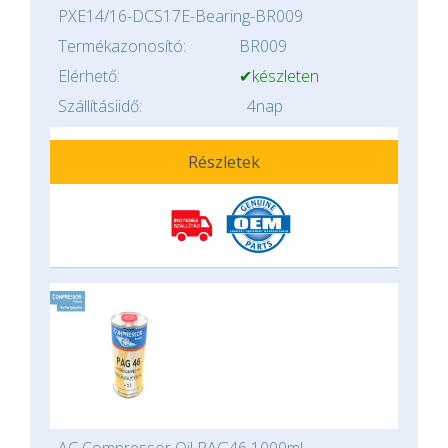
PXE14/16-DCS17E-Bearing-BR009
Termékazonosító:
BR009
Elérhető:
✔készleten
Szállításiidő:
4nap
Részletek
AC Compressor Oil PAG46 1000ml