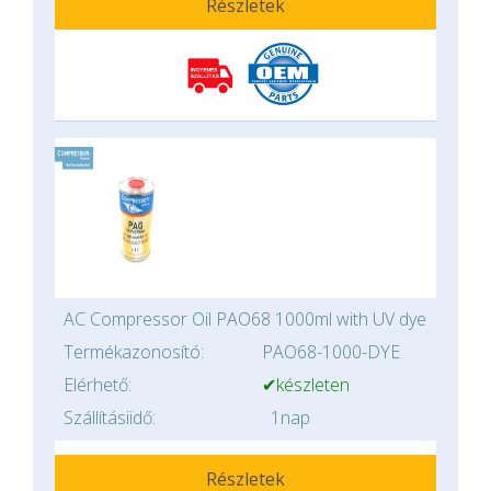
Részletek
AC Compressor Oil PAO68 1000ml with UV dye
Termékazonosító:
PAO68-1000-DYE
Elérhető:
✔készleten
Szállításiidő:
1nap
Részletek