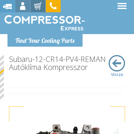
Find Your Cooling Parts
Subaru-12-CR14-PV4-REMAN
Autóklíma Kompresszor
Vissza