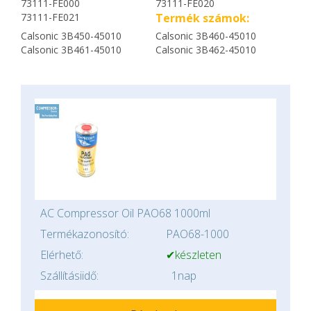
73111-FE000
73111-FE020
73111-FE021
Termék számok:
Calsonic 3B450-45010
Calsonic 3B460-45010
Calsonic 3B461-45010
Calsonic 3B462-45010
AC Compressor Oil PAO68 1000ml
Termékazonosító:
PAO68-1000
Elérhető:
✔készleten
Szállításiidő:
1nap