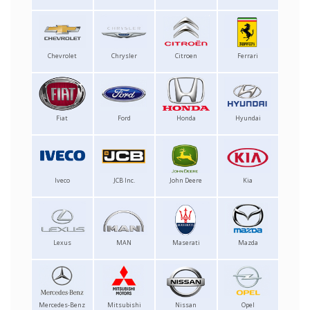
Chevrolet
Chrysler
Citroen
Ferrari
Fiat
Ford
Honda
Hyundai
Iveco
JCB Inc.
John Deere
Kia
Lexus
MAN
Maserati
Mazda
Mercedes-Benz
Mitsubishi
Nissan
Opel