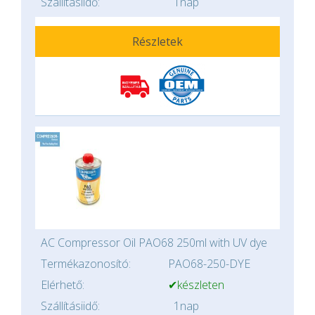
Szállításiidő:
1nap
Részletek
AC Compressor Oil PAO68 250ml with UV dye
Termékazonosító:
PAO68-250-DYE
Elérhető:
✔készleten
Szállításiidő:
1nap