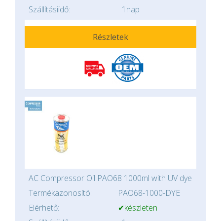
Szállításiidő:
1nap
Részletek
AC Compressor Oil PAO68 1000ml with UV dye
Termékazonosító:
PAO68-1000-DYE
Elérhető:
✔készleten