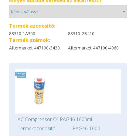
Milyen autóba keresed az alkatrészt?
Termék azonosító:
88310-1A300
88310-2B410
Termék számok:
Aftermarket 447100-3430
Aftermarket 447100-4060
AC Compressor Oil PAG46 1000ml
Termékazonosító:
PAG46-1000