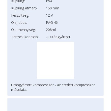
Kuplung:
PV4
Kuplung átmérő:
150 mm
Feszültség:
12 V
Olaj típus:
PAG 46
Olajmennyiség:
208ml
Termék kondició:
Új utángyártott
Utángyártott kompresszor - az eredeti kompresszor
másolata.